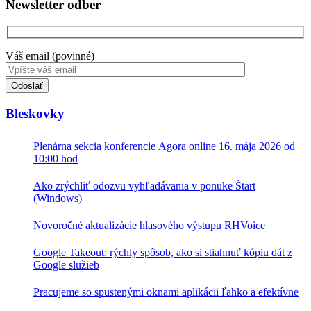
Newsletter odber
2025.1
Váš email (povinné)
Toto
pole
nevyplňujte.
Bleskovky
Plenárna sekcia konferencie Agora online 16. mája 2026 od
10:00 hod
Ako zrýchliť odozvu vyhľadávania v ponuke Štart
(Windows)
Novoročné aktualizácie hlasového výstupu RHVoice
Google Takeout: rýchly spôsob, ako si stiahnuť kópiu dát z
Google služieb
Pracujeme so spustenými oknami aplikácii ľahko a efektívne