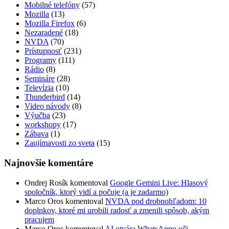
Mobilné telefóny
(57)
Mozilla
(13)
Mozilla Firefox
(6)
Nezaradené
(18)
NVDA
(70)
Prístupnosť
(231)
Programy
(111)
Rádio
(8)
Semináre
(28)
Televízia
(10)
Thunderbird
(14)
Video návody
(8)
Výučba
(23)
workshopy
(17)
Zábava
(1)
Zaujímavosti zo sveta
(15)
Najnovšie komentáre
Ondrej Rosík
komentoval
Google Gemini Live: Hlasový
spoločník, ktorý vidí a počuje (a je zadarmo)
Marco Oros
komentoval
NVDA pod drobnohľadom: 10
doplnkov, ktoré mi urobili radosť a zmenili spôsob, akým
pracujem
Marco Oros
komentoval
AI otvára WhatsAppu oči