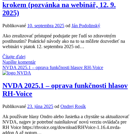
krokem (pozvánka na webinář, 12. 9.
2025)
Publikované
10. septembra 2025
od
Ján Podolinský
Ako zrealizovať prístupné podujatie pre ľudí so zdravotným
postihnutím? Praktické návody ako na to sa môžete dozvedieť na
webinári v piatok 12. septembra 2025 od…
Bez
Čítajte ďalej
bariér:
Napíšte komentár
Přístupné
NVDA 2025.1 – oprava funkčnosti hlasov RH-Voice
akce
krok
za
NVDA 2025.1 – oprava funkčnosti hlasov
krokem
RH-Voice
(pozvánka
na
webinář,
Publikované
23. júna 2025
od
Ondrej Rosík
12.
9.
Ak používate hlasy Ondro alebo Jasietka a chystáte sa aktualizovať
2025)
NVDA, najprv je potrebné nainštalovať novú verziu ovládača pre
RH Voice https://rhvoice.org/download/RHVoice-1.16.4.nvda-
addon A až potom…