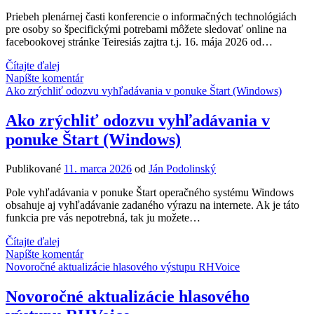
Priebeh plenárnej časti konferencie o informačných technológiách
pre osoby so špecifickými potrebami môžete sledovať online na
facebookovej stránke Teiresiás zajtra t.j. 16. mája 2026 od…
Plenárna
Čítajte ďalej
sekcia
Napíšte komentár
konferencie
Ako zrýchliť odozvu vyhľadávania v ponuke Štart (Windows)
Agora
online
Ako zrýchliť odozvu vyhľadávania v
16.
ponuke Štart (Windows)
mája
2026
od
Publikované
11. marca 2026
od
Ján Podolinský
10:00
hod
Pole vyhľadávania v ponuke Štart operačného systému Windows
obsahuje aj vyhľadávanie zadaného výrazu na internete. Ak je táto
funkcia pre vás nepotrebná, tak ju možete…
Ako
Čítajte ďalej
zrýchliť
Napíšte komentár
odozvu
Novoročné aktualizácie hlasového výstupu RHVoice
vyhľadávania
v
Novoročné aktualizácie hlasového
ponuke