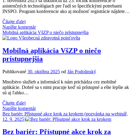
1. novembra 2025 sa uskutoční už 25. ročník konferencie o
asistenčných technológiach pre ľudí so špecifickými potrebami
INSPO. Program konferencie ako aj možnosť registrácie nájdete…
INSPO
Čítajte ďalej
2025:
Napíšte komentár
Začala
Mobilná aplikácia VšZP o niečo prístupnejšia
registrácia
na
25.
Mobilná aplikácia VšZP o niečo
ročník
prístupnejšia
konferencie
o technológiách
pre
Publikované
30. októbra 2025
od
Ján Podolinský
ľudí
so
Množstvo služieb a informácií k nám prichádza cez mobilné
špecifickými
aplikácie. Dobré sa s nimi pracuje keď sú prístupné a ešte lepšie ak
potrebami
sú aj ľahko…
Mobilná
Čítajte ďalej
aplikácia
Napíšte komentár
VšZP
Bez bariér: Přístupné akce krok za krokem (pozvánka na webinář,
o
12. 9. 2025)
niečo
prístupnejšia
Bez bariér: Přístupné akce krok za