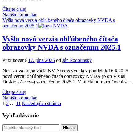
NVDA
Čítajte ďalej
2025.1
Napíšte komentár
–
Vyšla nová verzia obľúbeného čítača obrazovky NVDA s
oprava
označením 2025.1
funkčnosti
hlasov
Vyšla nová verzia obľúbeného čítača
RH-
obrazovky NVDA s označením 2025.1
Voice
Publikované
17. júna 2025
od
Ján Podolinský
Nezisková organizácia NV Access vydala v pondelok 16.6.2025
novú verziu obľúbeného čítača obrazovky NVDA (Non Visual
Desktop Access) s označením 2025.1. V oficiálnom oznámení sa…
Vyšla
Čítajte ďalej
nová
Napíšte komentár
Stránkovanie
verzia
1
2
…
11
Nasledujúca stránka
obľúbeného
príspevkov
čítača
Sidebar
Vyhľadávanie
obrazovky
NVDA
Vyhľadávanie
s
označením