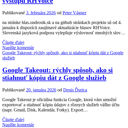
výstupu RHVoice
Štart
(Windows)
Publikované
3. februára 2026
od
Peter Vágner
na stránke hlas.ondrosik.sk a na github stránkach projektu sú od 4.
januára k dispozícii zaujímavé aktualizácie hlasov RHVoice.
Slovenská jazyková podpora vylepšuje výslovnosť mnohých slov…
Novoročné
Čítajte ďalej
aktualizácie
Napíšte komentár
hlasového
Google Takeout: rýchly spôsob, ako si stiahnuť kópiu dát z Google
výstupu
služieb
RHVoice
Google Takeout: rýchly spôsob, ako si
stiahnuť kópiu dát z Google služieb
Publikované
20. januára 2026
od
Denis Ďurica
Google Takeout je oficiálna funkcia Google, ktorá vám umožní
exportovať a stiahnuť kópiu údajov z rôznych služieb vášho účtu
(napr. Gmail, Disk, Kalendár, Fotky). Export…
Google
Čítajte ďalej
Takeout:
Napíšte komentár