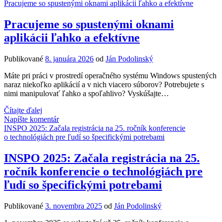
rýchly
Pracujeme so spustenými oknami aplikácii ľahko a efektívne
spôsob,
ako
Pracujeme so spustenými oknami
si
aplikácii ľahko a efektívne
stiahnuť
kópiu
dát
Publikované
8. januára 2026
od
Ján Podolinský
z
Google
Máte pri práci v prostredí operačného systému Windows spustených
služieb
naraz niekoľko aplikácií a v nich viacero súborov? Potrebujete s
nimi manipulovať ľahko a spoľahlivo? Vyskúšajte…
Pracujeme
Čítajte ďalej
so
Napíšte komentár
spustenými
INSPO 2025: Začala registrácia na 25. ročník konferencie
oknami
o technológiách pre ľudí so špecifickými potrebami
aplikácii
ľahko
INSPO 2025: Začala registrácia na 25.
a
ročník konferencie o technológiách pre
efektívne
ľudí so špecifickými potrebami
Publikované
3. novembra 2025
od
Ján Podolinský