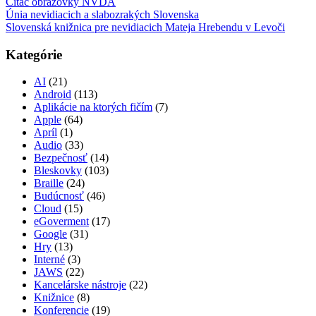
Čítač obrazovky NVDA
Únia nevidiacich a slabozrakých Slovenska
Slovenská knižnica pre nevidiacich Mateja Hrebendu v Levoči
Kategórie
AI
(21)
Android
(113)
Aplikácie na ktorých fičím
(7)
Apple
(64)
Apríl
(1)
Audio
(33)
Bezpečnosť
(14)
Bleskovky
(103)
Braille
(24)
Budúcnosť
(46)
Cloud
(15)
eGoverment
(17)
Google
(31)
Hry
(13)
Interné
(3)
JAWS
(22)
Kancelárske nástroje
(22)
Knižnice
(8)
Konferencie
(19)