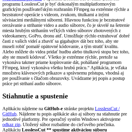
programu LosslessCut je byť dokonalým multiplatformovým
grafickým používateľským rozhraním FFmpeg na extrémne rýchle a
bezstratové operácie s videom, zvukom, titulkami a inými
súvisiacimi mediálnymi súbormi. Hlavnou funkciou je bezstratové
orezávanie a strihanie video a audio súborov, čo je skvelé na šetrenie
miesta hrubým strihaním veľkých video súborov zhotovených z
videokamery, GoPro, dronu atď. Umožňuje rýchlo extrahovať dobré
časti z vašich videí a zbaviť sa gigabajtov dát bez toho, aby ste
museli robiť pomalé opätovné kódovanie, a tým stratiť kvalitu.
Alebo môžete do videa pridať hudbu alebo titulkovú stopu bez toho,
aby ste museli kódovať. Všetko je extrémne rýchle, pretože sa
vykonáva takmer priame kopírovanie dát, poháňané programom
FFmpeg, ktorý vykonáva všetku hrubú prácu.“ Aplikácia, je vďaka
množstvu klávesových príkazov a správnemu prístupu, vhodná aj
pre používanie s čítačom obrazovky. Uvádzame jej popis a postup
práce pri strihaní audio súborov.
Stiahnutie a spustenie
Aplikáciu nájdeme na
GitHub-e
stránke projektu
LosslessCut /
GitHub
. Nájdeme tu popis aplikácie ako aj súbory na stiahnutie pre
jednotlivé platformy. Pre operačný systém Windows aktivujeme
odkaz zip
. Uložený súbor rozbalíme do cieľového priečinka.
Aplikáciu
LosslessCut ** spustíme aktiváciou súboru