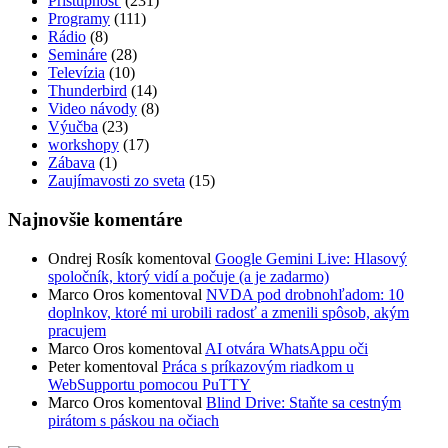
Prístupnosť
(231)
Programy
(111)
Rádio
(8)
Semináre
(28)
Televízia
(10)
Thunderbird
(14)
Video návody
(8)
Výučba
(23)
workshopy
(17)
Zábava
(1)
Zaujímavosti zo sveta
(15)
Najnovšie komentáre
Ondrej Rosík
komentoval
Google Gemini Live: Hlasový
spoločník, ktorý vidí a počuje (a je zadarmo)
Marco Oros
komentoval
NVDA pod drobnohľadom: 10
doplnkov, ktoré mi urobili radosť a zmenili spôsob, akým
pracujem
Marco Oros
komentoval
AI otvára WhatsAppu oči
Peter
komentoval
Práca s príkazovým riadkom u
WebSupportu pomocou PuTTY
Marco Oros
komentoval
Blind Drive: Staňte sa cestným
pirátom s páskou na očiach