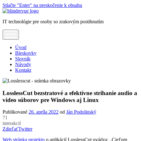
Stlačte "Enter" na preskočenie k obsahu
Blindrevue
IT technológie pre osoby so zrakovým postihnutím
open
menu
Úvod
Bleskovky
Slovník
Návody
Kontakt
LosslessCut bezstratové a efektívne strihanie audio a
video súborov pre Windows aj Linux
Publikované
26. apríla 2022
od
Ján Podolinský
71
interakcií
Zdieľať
Twitter
Web stránka projektu
o aplikácií LosslessCut uvádza: „Cieľom