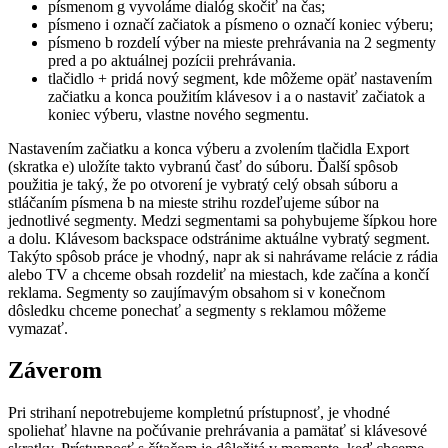
písmenom g vyvoláme dialóg skočiť na čas;
písmeno i označí začiatok a písmeno o označí koniec výberu;
písmeno b rozdelí výber na mieste prehrávania na 2 segmenty
pred a po aktuálnej pozícii prehrávania.
tlačidlo + pridá nový segment, kde môžeme opäť nastavením
začiatku a konca použitím klávesov i a o nastaviť začiatok a
koniec výberu, vlastne nového segmentu.
Nastavením začiatku a konca výberu a zvolením tlačidla Export
(skratka e) uložíte takto vybranú časť do súboru. Ďalší spôsob
použitia je taký, že po otvorení je vybratý celý obsah súboru a
stláčaním písmena b na mieste strihu rozdeľujeme súbor na
jednotlivé segmenty. Medzi segmentami sa pohybujeme šípkou hore
a dolu. Klávesom backspace odstránime aktuálne vybratý segment.
Takýto spôsob práce je vhodný, napr ak si nahrávame relácie z rádia
alebo TV a chceme obsah rozdeliť na miestach, kde začína a končí
reklama. Segmenty so zaujímavým obsahom si v konečnom
dôsledku chceme ponechať a segmenty s reklamou môžeme
vymazať.
Záverom
Pri strihaní nepotrebujeme kompletnú prístupnosť, je vhodné
spoliehať hlavne na počúvanie prehrávania a pamätať si klávesové