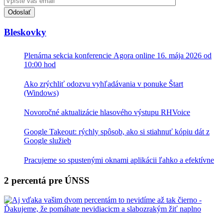
Toto
pole
nevyplňujte.
Bleskovky
Plenárna sekcia konferencie Agora online 16. mája 2026 od
10:00 hod
Ako zrýchliť odozvu vyhľadávania v ponuke Štart
(Windows)
Novoročné aktualizácie hlasového výstupu RHVoice
Google Takeout: rýchly spôsob, ako si stiahnuť kópiu dát z
Google služieb
Pracujeme so spustenými oknami aplikácii ľahko a efektívne
2 percentá pre ÚNSS