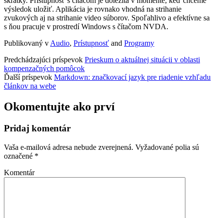
skratky. Prístupnosť s čítačom je dôležitá v momente, keď chceme
výsledok uložiť. Aplikácia je rovnako vhodná na strihanie
zvukových aj na strihanie video súborov. Spoľahlivo a efektívne sa
s ňou pracuje v prostredí Windows s čítačom NVDA.
Publikovaný v
Audio
,
Prístupnosť
and
Programy
Predchádzajúci príspevok
Prieskum o aktuálnej situácii v oblasti
kompenzačných pomôcok
Ďalší príspevok
Markdown: značkovací jazyk pre riadenie vzhľadu
článkov na webe
Okomentujte ako prví
Pridaj komentár
Vaša e-mailová adresa nebude zverejnená.
Vyžadované polia sú
označené
*
Komentár