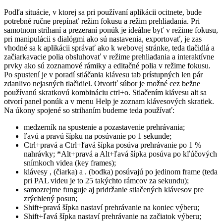
Podľa situácie, v ktorej sa pri používaní aplikácii ocitnete, bude
potrebné ručne prepínať režim fokusu a režim prehliadania. Pri
samotnom strihaní a prezeraní ponúk je ideálne byť v režime fokusu,
pri manipulácii s dialógmi ako sú nastavenia, exportovať, je zas
vhodné sa k aplikácii správať ako k webovej stránke, teda tlačidlá a
začiarkavacie polia obsluhovať v režime prehliadania a interaktívne
prvky ako sú zoznamové rámiky a editačné polia v režime fokusu.
Po spustení je v poradí stláčania klávesu tab prístupných len pár
zdanlivo nejasných tlačidiel. Otvoriť súbor je možné cez bežne
používanú skratkovú kombináciu ctrl+o. Stlačením klávesu alt sa
otvorí panel ponúk a v menu Help je zoznam klávesových skratiek.
Na úkony spojené so strihaním budeme teda používať:
medzerník na spustenie a pozastavenie prehrávania;
ľavú a pravú šípku na posúvanie po 1 sekunde;
Ctrl+pravá a Ctrl+ľavá šípka posúva prehrávanie po 1 %
nahrávky; *Alt+pravá a Alt+ľavá šípka posúva po kľúčových
snímkoch videa (key frames);
klávesy , (čiarka) a . (bodka) posúvajú po jedinom frame (teda
pri PAL videu je to 25 takýchto rámcov za sekundu);
samozrejme funguje aj pridržanie stlačených klávesov pre
zrýchlený posun;
Shift+pravá šípka nastaví prehrávanie na koniec výberu;
Shift+ľavá šípka nastaví prehrávanie na začiatok výberu;