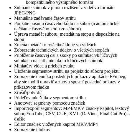
kompatibilného výstupného formátu
Snímanie snímok v plnom rozlíšení z videí vo formáte
JPEG/PNG
Manuálne zadávanie časov strihu
Použitie posunu časového kódu na súbor (a automatické
načítanie časového kódu zo súboru)
Úprava metadát súboru, metadát na stopu a dispozície na
stopu
Zmena metadát o rotácii/náklone vo videách
Zobrazenie technických údajov o všetkých stopách
Priblíženie časovej osi a skoky po snímkach/kľúčových
snímkach na strihanie okolo kľúčových snímok
Miniatúry videa a priebeh zvuku
Uloženie segmentov strihu na projekt do súboru projektu
Zobrazenie denníka posledných príkazov aplikácie FFmpeg,
aby ste mohli upraviť a znovu spustiť posledné príkazy v
príkazovom riadku
Zrušiť/potvrdiť
Prideľovanie štítkov segmentom strihu
Anotovať segmenty pomocou značiek
Import/export segmentov: MP4/MKV značky kapitol, textový
súbor, YouTube, CSV, CUE, XML (DaVinci, Final Cut Pro) a
ďalšie
Editor značiek vložených kapitol MKV/MP4
Zobrazenie titulkov