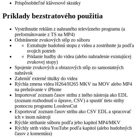
Prispôsobiteľné klávesové skratky
Príklady bezstratového použitia
Vystrihnutie reklám z nahraného televízneho programu (a
preformátovanie z TS na MP4)
Odstránenie zvukových stôp zo súboru
Extrahujte hudobnú stopu z videa a zostrihnite ju podľa
svojich potrieb
Pridanie hudby do videa (alebo nahradenie existujúcej
zvukovej stopy)
Spojenie zvukových a obrazových stôp zo samostatných
nahrávok
Zahrnúť externé titulky do videa
Rýchla zmena videa H264/H265 MKV na MOV alebo MP4
na prehrávanie v iPhone
Importovať zoznam časov strihu z iného nástroja ako EDL
(zoznam rozhodnutí o úprave, CSV) a spustiť tieto strihy
pomocou programu LosslessCut
Exportovať zoznam časov strihu ako CSV EDL a spracovať
ich v inom nástroji
Rýchle strihanie súboru podľa jeho kapitol MP4/MKV
Rýchly strih videa YouTube podľa kapitol (alebo hudobných
časov z komentára)