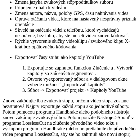
Zmena jazyka zvukových stôp/podtitulkov súboru
Pripojenie obalu k videám
Zmena autora, názvu, polohy GPS, času nahrávania videa
Oprava otáčania videa, ktoré má nastavený nesprávny príznak
orientácie
Skvelé na otáčanie videí z telefónu, ktoré vychádzajú
nesprávne, bez toho, aby ste museli video znovu kódovať.
Rýchle vytvorenie slučky videoklipu / zvukového klipu X-
krát bez opätovného kódovania
Exportovať časy strihu ako kapitoly YouTube
Exportujte so zapnutou funkciou Zlúčenie a „Vytvoriť
kapitoly zo zlúčených segmentov“.
Otvorte vyexportovaný súbor a v dialógovom okne
vyberte možnosť „Importovať kapitoly“.
Súbor -> Exportovať projekt -> Kapitoly YouTube
Znovu zakódujte iba zvukovú stopu, pričom video stopa zostane
bezstratová Najprv exportujte každú stopu ako jednotlivé súbory.
Potom pomocou programu Handbrake alebo podobného nástroja
znovu zakódujte zvukový súbor. Potom použite Nástroje->Spojiť v
programe LosslessCut na zlúčenie pôvodného video toku s
výstupom programu Handbrake (alebo ho pretiahnite do pôvodného
videa programu LosslessCut, aby ste ho zahrnuli ako novú stopu).