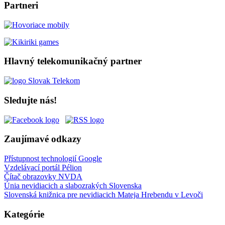
Partneri
Hlavný telekomunikačný partner
Sledujte nás!
Zaujímavé odkazy
Přístupnost technologií Google
Vzdelávací portál Pélion
Čítač obrazovky NVDA
Únia nevidiacich a slabozrakých Slovenska
Slovenská knižnica pre nevidiacich Mateja Hrebendu v Levoči
Kategórie