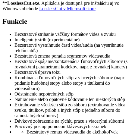
**LosslessCut.exe
. Aplikácia je dostupná pre inštaláciu aj vo
Windows obchode
LosslessCut v Microsoft store
.
Funkcie
Bezstratové strihanie väčšiny formátov videa a zvuku
Inteligentný strih (experimentálne)
Bezstratové vystrihnutie častí videa/audia (na vystrihnutie
reklám atď.)
Bezstratová zmena poradia segmentov videa/audia
Bezstratové spájanie/konkatenácia ľubovoľných súborov (s
rovnakými parametrami kodekov, napr. z rovnakej kamery)
Bezstratová úprava toku
Kombinácia ľubovoľných stôp z viacerých súborov (napr.
pridanie hudobnej stopy alebo stopy s titulkami do
videosúboru)
Odstránenie nepotrebných stôp
Nahradenie alebo opätovné kódovanie len niektorých stôp
Extrahovanie všetkých stôp zo súboru (extrahovanie videa,
zvuku, titulkov, príloh a iných stôp z jedného súboru do
samostatných súborov)
Dávkové zobrazenie na rýchlu prácu s viacerými súbormi
Pracovný postup pomocou klávesových skratiek
Bezstratový remux videa/audia do akéhokoľvek