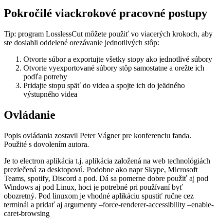
Pokročilé viackrokové pracovné postupy
Tip: program LosslessCut môžete použiť vo viacerých krokoch, aby
ste dosiahli oddelené orezávanie jednotlivých stôp:
Otvorte súbor a exportujte všetky stopy ako jednotlivé súbory
Otvorte vyexportované súbory stôp samostatne a orežte ich
podľa potreby
Pridajte stopu späť do videa a spojte ich do jeädného
výstupného videa
Ovládanie
Popis ovládania zostavil Peter Vágner pre konferenciu fanda.
Použité s dovolením autora.
Je to electron aplikácia t.j. aplikácia založená na web technológiách
prezlečená za desktopovú. Podobne ako napr Skype, Microsoft
Teams, spotify, Discord a pod. Dá sa pomerne dobre použiť aj pod
Windows aj pod Linux, hoci je potrebné pri používaní byť
obozretný. Pod linuxom je vhodné aplikáciu spustiť ručne cez
terminál a pridať aj argumenty –force-renderer-accessibility –enable-
caret-browsing