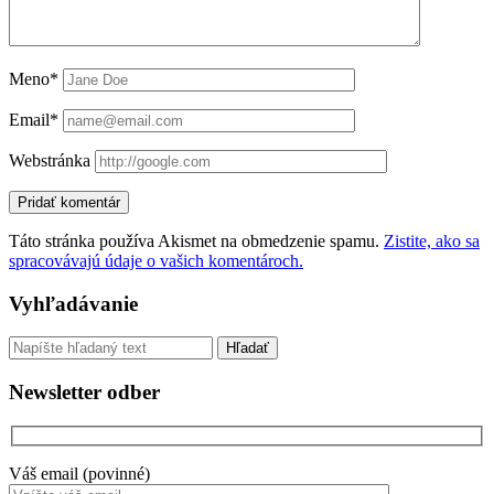
Meno*
Email*
Webstránka
Táto stránka používa Akismet na obmedzenie spamu.
Zistite, ako sa
spracovávajú údaje o vašich komentároch.
Sidebar
Vyhľadávanie
Vyhľadávanie
Newsletter odber
Váš email (povinné)