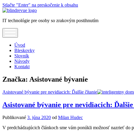
Stlačte "Enter" na preskočenie k obsahu
Blindrevue
IT technológie pre osoby so zrakovým postihnutím
open
menu
Úvod
Bleskovky
Slovník
Návody
Kontakt
Značka:
Asistované bývanie
Asistované bývanie pre nevidiacich: Ďalšie čítanie
Asistované bývanie pre nevidiacich: Ďalšie
Publikované
3. júna 2020
od
Milan Hudec
V predchádzajúcich článkoch sme vám ponúkli možnosť nazrieť do pr