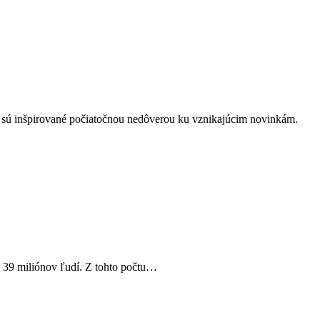
é sú inšpirované počiatočnou nedôverou ku vznikajúcim novinkám.
e 39 miliónov ľudí. Z tohto počtu…