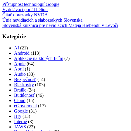
Přístupnost technologií Google
Vzdelávací portál Pélion
Čítač obrazovky NVDA
Únia nevidiacich a slabozrakých Slovenska
Slovenská knižnica pre nevidiacich Mateja Hrebendu v Levoči
Kategórie
AI
(21)
Android
(113)
Aplikácie na ktorých fičím
(7)
Apple
(64)
Apríl
(1)
Audio
(33)
Bezpečnosť
(14)
Bleskovky
(103)
Braille
(24)
Budúcnosť
(46)
Cloud
(15)
eGoverment
(17)
Google
(31)
Hry
(13)
Interné
(3)
JAWS
(22)