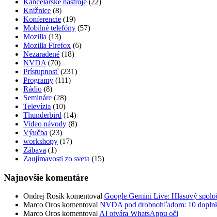
Kancelárske nástroje
(22)
Knižnice
(8)
Konferencie
(19)
Mobilné telefóny
(57)
Mozilla
(13)
Mozilla Firefox
(6)
Nezaradené
(18)
NVDA
(70)
Prístupnosť
(231)
Programy
(111)
Rádio
(8)
Semináre
(28)
Televízia
(10)
Thunderbird
(14)
Video návody
(8)
Výučba
(23)
workshopy
(17)
Zábava
(1)
Zaujímavosti zo sveta
(15)
Najnovšie komentáre
Ondrej Rosík
komentoval
Google Gemini Live: Hlasový spoločn
Marco Oros
komentoval
NVDA pod drobnohľadom: 10 doplnkov,
Marco Oros
komentoval
AI otvára WhatsAppu oči