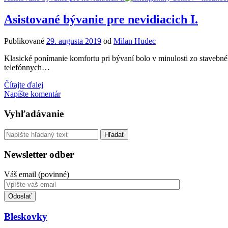
nevidiacich
II.
Asistované bývanie pre nevidiacich I.
Publikované
29. augusta 2019
od
Milan Hudec
Klasické ponímanie komfortu pri bývaní bolo v minulosti zo stavebn
telefónnych…
Asistované
Čítajte ďalej
bývanie
Napíšte komentár
pre
nevidiacich
Sidebar
Vyhľadávanie
I.
Vyhľadávanie
Newsletter odber
Váš email (povinné)
Toto
pole
nevyplňujte.
Bleskovky