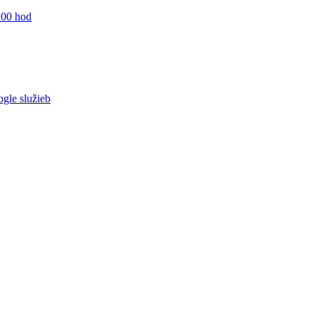
:00 hod
ogle služieb