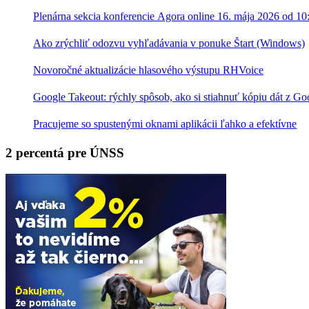
Plenárna sekcia konferencie Agora online 16. mája 2026 od 10
Ako zrýchliť odozvu vyhľadávania v ponuke Štart (Windows)
Novoročné aktualizácie hlasového výstupu RHVoice
Google Takeout: rýchly spôsob, ako si stiahnuť kópiu dát z Go
Pracujeme so spustenými oknami aplikácii ľahko a efektívne
2 percentá pre ÚNSS