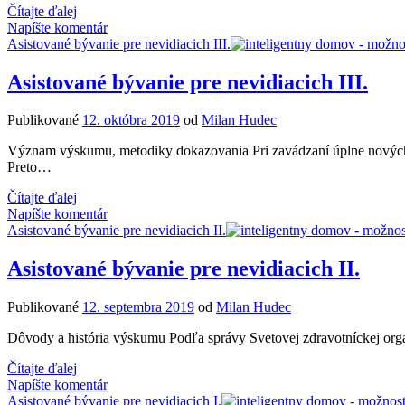
Asistované
Čítajte ďalej
bývanie
Napíšte komentár
pre
Asistované bývanie pre nevidiacich III.
nevidiacich:
Ďalšie
Asistované bývanie pre nevidiacich III.
čítanie
Publikované
12. októbra 2019
od
Milan Hudec
Význam výskumu, metodiky dokazovania Pri zavádzaní úplne nových t
Preto…
Asistované
Čítajte ďalej
bývanie
Napíšte komentár
pre
Asistované bývanie pre nevidiacich II.
nevidiacich
III.
Asistované bývanie pre nevidiacich II.
Publikované
12. septembra 2019
od
Milan Hudec
Dôvody a história výskumu Podľa správy Svetovej zdravotníckej orga
Asistované
Čítajte ďalej
bývanie
Napíšte komentár
pre
Asistované bývanie pre nevidiacich I.