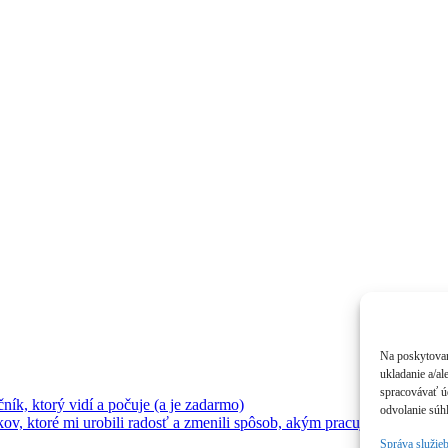
Na poskytovan
ukladanie a/al
spracovávať úd
ík, ktorý vidí a počuje (a je zadarmo)
odvolanie súhl
 ktoré mi urobili radosť a zmenili spôsob, akým pracujem
Správa služie