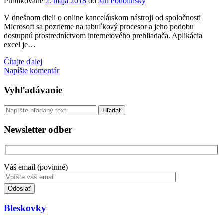
Publikované
2. mája 2018
od
Ján Podolinský
V dnešnom dieli o online kancelárskom nástroji od spoločnosti
Microsoft sa pozrieme na tabuľkový procesor a jeho podobu
dostupnú prostredníctvom internetového prehliadača. Aplikácia
excel je…
Prístupnosť
Čítajte ďalej
cloudového
Napíšte komentár
kancelárskeho
balíka
Sidebar
Vyhľadávanie
Microsoft
Office
Vyhľadávanie
365
–
Newsletter odber
Excel
Váš email (povinné)
Toto
pole
nevyplňujte.
Bleskovky