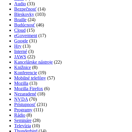
Audio
(33)
Bezpečnosť
(14)
Bleskovky
(103)
Braille
(24)
Budúcnosť
(46)
Cloud
(15)
eGoverment
(17)
Google
(31)
Hry
(13)
Interné
(3)
JAWS
(22)
Kancelárske nástroje
(22)
Knižnice
(8)
Konferencie
(19)
Mobilné telefóny
(57)
Mozilla
(13)
Mozilla Firefox
(6)
Nezaradené
(18)
NVDA
(70)
Prístupnosť
(231)
Programy
(111)
Rádio
(8)
Semináre
(28)
Televízia
(10)
Thunderbird
(14)