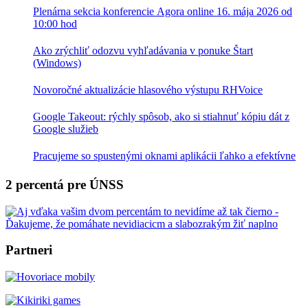
Plenárna sekcia konferencie Agora online 16. mája 2026 od
10:00 hod
Ako zrýchliť odozvu vyhľadávania v ponuke Štart
(Windows)
Novoročné aktualizácie hlasového výstupu RHVoice
Google Takeout: rýchly spôsob, ako si stiahnuť kópiu dát z
Google služieb
Pracujeme so spustenými oknami aplikácii ľahko a efektívne
2 percentá pre ÚNSS
Partneri