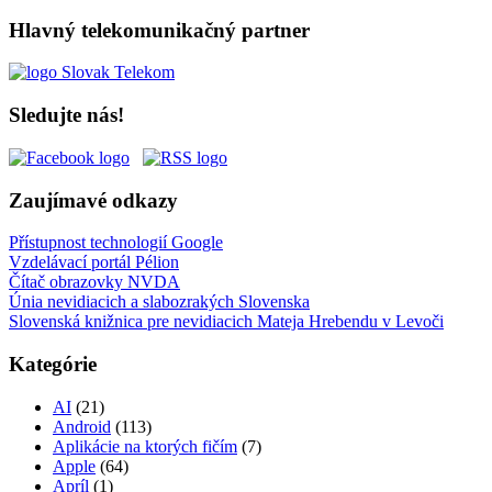
Hlavný telekomunikačný partner
Sledujte nás!
Zaujímavé odkazy
Přístupnost technologií Google
Vzdelávací portál Pélion
Čítač obrazovky NVDA
Únia nevidiacich a slabozrakých Slovenska
Slovenská knižnica pre nevidiacich Mateja Hrebendu v Levoči
Kategórie
AI
(21)
Android
(113)
Aplikácie na ktorých fičím
(7)
Apple
(64)
Apríl
(1)