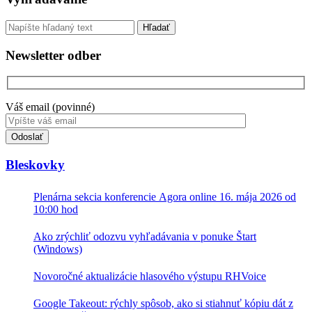
Sidebar
pre
nadšencov
Vyhľadávanie
IT
technológií
Newsletter odber
–
časopis
Blindrevue
o
Váš email (povinné)
IT
Toto
pole
nevyplňujte.
Bleskovky
Plenárna sekcia konferencie Agora online 16. mája 2026 od
10:00 hod
Ako zrýchliť odozvu vyhľadávania v ponuke Štart
(Windows)
Novoročné aktualizácie hlasového výstupu RHVoice
Google Takeout: rýchly spôsob, ako si stiahnuť kópiu dát z