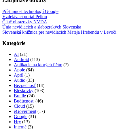
Zaujímavé odkazy
Přístupnost technologií Google
Vzdelávací portál Pélion
Čítač obrazovky NVDA
Únia nevidiacich a slabozrakých Slovenska
Slovenská knižnica pre nevidiacich Mateja Hrebendu v Levoči
Kategórie
AI
(21)
Android
(113)
Aplikácie na ktorých fičím
(7)
Apple
(64)
Apríl
(1)
Audio
(33)
Bezpečnosť
(14)
Bleskovky
(103)
Braille
(24)
Budúcnosť
(46)
Cloud
(15)
eGoverment
(17)
Google
(31)
Hry
(13)
Interné
(3)