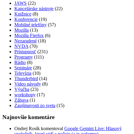
JAWS
(22)
Kancelárske nástroje
(22)
Knižnice
(8)
Konferencie
(19)
Mobilné telefóny
(57)
Mozilla
(13)
Mozilla Firefox
(6)
Nezaradené
(18)
NVDA
(70)
Prístupnosť
(231)
Programy
(111)
Rádio
(8)
Semináre
(28)
Televízia
(10)
Thunderbird
(14)
Video návody
(8)
Výučba
(23)
workshopy
(17)
Zábava
(1)
Zaujímavosti zo sveta
(15)
Najnovšie komentáre
Ondrej Rosík
komentoval
Google Gemini Live: Hlasový
spoločník, ktorý vidí a počuje (a je zadarmo)