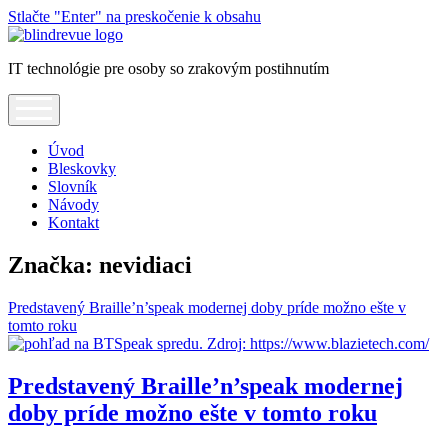
Stlačte "Enter" na preskočenie k obsahu
Blindrevue
IT technológie pre osoby so zrakovým postihnutím
open
menu
Úvod
Bleskovky
Slovník
Návody
Kontakt
Značka:
nevidiaci
Predstavený Braille’n’speak modernej doby príde možno ešte v
tomto roku
Predstavený Braille’n’speak modernej
doby príde možno ešte v tomto roku