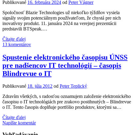
Publikované
16. februára 2024
od
Peter Vágner
Spoločnosť Blazie Technologies už niekoľko týždňov vysiela
signály svojim potenciálnym používateľom, že chystá pre nich
inovatívny produkt. 11. januára 2024 na verejnej prezentácii
predstavili BTSpeak.…
Predstavený
Čítajte ďalej
Braille’n’speak
13 komentárov
modernej
doby
Spustenie elektronického časopisu ÚNSS
príde
pre nadšencov IT technológií – časopis
možno
ešte
Blindrevue o IT
v
tomto
Publikované
18. júla 2012
od
Peter Teplický
roku
Zdravím všetkých, s radosťou oznamujem založenie elektronického
časopisu o IT technológiách pre zrakovo postihnutých – Blindrevue
o IT. Tento časopis doplňuje portfólio produktov, ktorými sa…
Spustenie
Čítajte ďalej
elektronického
Napíšte komentár
časopisu
ÚNSS
Vyhľadávanie