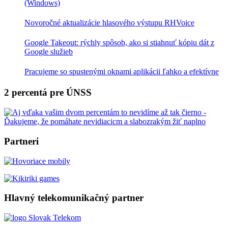
(Windows)
Novoročné aktualizácie hlasového výstupu RHVoice
Google Takeout: rýchly spôsob, ako si stiahnuť kópiu dát z
Google služieb
Pracujeme so spustenými oknami aplikácii ľahko a efektívne
2 percentá pre ÚNSS
Partneri
Hlavný telekomunikačný partner