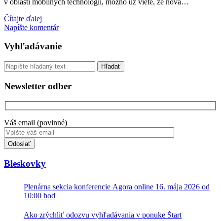
v oblasti mobilných technológií, možno už viete, že nová…
Zopár
Čítajte ďalej
postrehov
Napíšte komentár
k
prístupnosti
Sidebar
Vyhľadávanie
Android
Jelly
Vyhľadávanie
Bean
a
Newsletter odber
Google
Nexus
7
Váš email (povinné)
Toto
pole
nevyplňujte.
Bleskovky
Plenárna sekcia konferencie Agora online 16. mája 2026 od
10:00 hod
Ako zrýchliť odozvu vyhľadávania v ponuke Štart