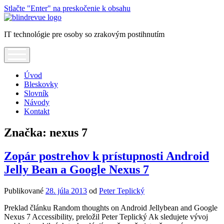
Stlačte "Enter" na preskočenie k obsahu
Blindrevue
IT technológie pre osoby so zrakovým postihnutím
open
menu
Úvod
Bleskovky
Slovník
Návody
Kontakt
Značka:
nexus 7
Zopár postrehov k prístupnosti Android
Jelly Bean a Google Nexus 7
Publikované
28. júla 2013
od
Peter Teplický
Preklad článku Random thoughts on Android Jellybean and Google
Nexus 7 Accessibility, preložil Peter Teplický Ak sledujete vývoj