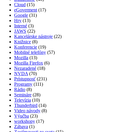
Cloud
(15)
eGoverment
(17)
Google
(31)
Hry
(13)
Interné
(3)
JAWS
(22)
Kancelárske nástroje
(22)
Knižnice
(8)
Konferencie
(19)
Mobilné telefóny
(57)
Mozilla
(13)
Mozilla Firefox
(6)
Nezaradené
(18)
NVDA
(70)
Prístupnosť
(231)
Programy
(111)
Rádio
(8)
Semináre
(28)
Televízia
(10)
Thunderbird
(14)
Video návody
(8)
Výučba
(23)
workshopy
(17)
Zábava
(1)
Zaujímavosti zo sveta
(15)