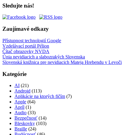
Sledujte nás!
Zaujímavé odkazy
Přístupnost technologií Google
Vzdelávací portál Pélion
Čítač obrazovky NVDA
Únia nevidiacich a slabozrakých Slovenska
Slovenská knižnica pre nevidiacich Mateja Hrebendu v Levoči
Kategórie
AI
(21)
Android
(113)
Aplikácie na ktorých fičím
(7)
Apple
(64)
Apríl
(1)
Audio
(33)
Bezpečnosť
(14)
Bleskovky
(103)
Braille
(24)
Budúcnosť
(46)