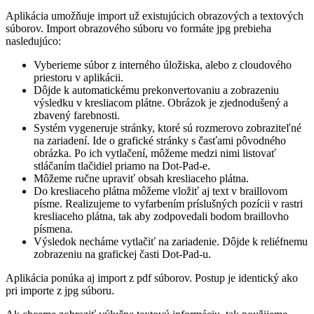
Aplikácia umožňuje import už existujúcich obrazových a textových
súborov. Import obrazového súboru vo formáte jpg prebieha
nasledujúco:
Vyberieme súbor z interného úložiska, alebo z cloudového
priestoru v aplikácii.
Dôjde k automatickému prekonvertovaniu a zobrazeniu
výsledku v kresliacom plátne. Obrázok je zjednodušený a
zbavený farebnosti.
Systém vygeneruje stránky, ktoré sú rozmerovo zobraziteľné
na zariadení. Ide o grafické stránky s časťami pôvodného
obrázka. Po ich vytlačení, môžeme medzi nimi listovať
stláčaním tlačidiel priamo na Dot-Pad-e.
Môžeme ručne upraviť obsah kresliaceho plátna.
Do kresliaceho plátna môžeme vložiť aj text v braillovom
písme. Realizujeme to vyfarbením príslušných pozícii v rastri
kresliaceho plátna, tak aby zodpovedali bodom braillovho
písmena.
Výsledok necháme vytlačiť na zariadenie. Dôjde k reliéfnemu
zobrazeniu na grafickej časti Dot-Pad-u.
Aplikácia ponúka aj import z pdf súborov. Postup je identický ako
pri importe z jpg súboru.