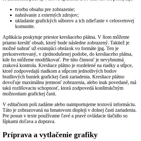
tvorbu obsahu pre zobrazenie;
nahrávanie z externých zdrojov;
ukladanie grafických súborov a ich zdieľanie v celosvetovej
komunite.
Aplikácia poskytuje priestor kresliaceho plátna. V ňom môžeme
priamo kresliť obsah, ktorý bude následne zobrazený. Taktiež je
možné nahrať už existujúci obrázok vo formáte jpg. Ten je
prekonvertovaný, v zjednodušenej podobe, do kresliaceho plátna,
kde ho môžeme modifikovať. Pre túto činnosť je nevyhnutná
zraková kontrola. Kresliace plátno je rozdelené na riadky a stĺpce,
ktoré zodpovedajú riadkom a stĺpcom jednotlivých bodov
braillových buniek grafickej časti zariadenia. Kresliace plátno
dovoľuje maximálnu jemnosť zobrazenia, alebo inak povedané, má
takú rozlišovaciu schopnosť, ktorá zodpovedá konštrukčným
možnostiam grafickej časti.
V editačnom poli zadáme alebo naimportujeme textovú informáciu.
Táto je zobrazovaná na hmatovom displeji v dolnej časti zariadenia.
Pre posun v texte používame ľavé a pravé ovládacie tlačidlo so
šípkami doľava a doprava.
Príprava a vytlačenie grafiky