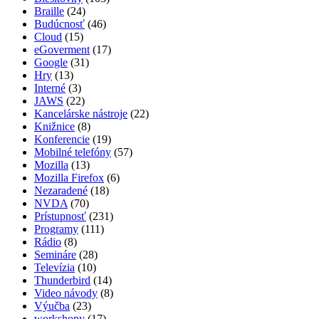
Braille
(24)
Budúcnosť
(46)
Cloud
(15)
eGoverment
(17)
Google
(31)
Hry
(13)
Interné
(3)
JAWS
(22)
Kancelárske nástroje
(22)
Knižnice
(8)
Konferencie
(19)
Mobilné telefóny
(57)
Mozilla
(13)
Mozilla Firefox
(6)
Nezaradené
(18)
NVDA
(70)
Prístupnosť
(231)
Programy
(111)
Rádio
(8)
Semináre
(28)
Televízia
(10)
Thunderbird
(14)
Video návody
(8)
Výučba
(23)
workshopy
(17)