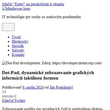
Stlačte "Enter" na preskočenie k obsahu
Blindrevue
IT technológie pre osoby so zrakovým postihnutím
open
menu
Úvod
Bleskovky
Slovník
Návody
Kontakt
Dot-Pad, dynamické zobrazovanie grafických
informácií taktilnou formou
Publikované
9. apríla 2024
od
Ján Podolinský
24
interakcií
Zdieľať
Twitter
Zobrazovanie grafiky pre nevidiacich ľudí je netriviálnou úlohou.