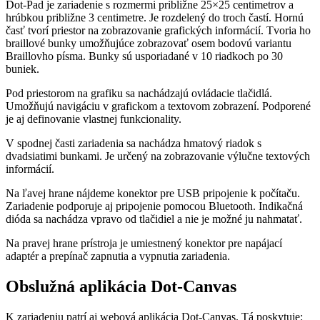
Dot-Pad je zariadenie s rozmermi približne 25×25 centimetrov a
hrúbkou približne 3 centimetre. Je rozdelený do troch častí. Hornú
časť tvorí priestor na zobrazovanie grafických informácií. Tvoria ho
braillové bunky umožňujúce zobrazovať osem bodovú variantu
Braillovho písma. Bunky sú usporiadané v 10 riadkoch po 30
buniek.
Pod priestorom na grafiku sa nachádzajú ovládacie tlačidlá.
Umožňujú navigáciu v grafickom a textovom zobrazení. Podporené
je aj definovanie vlastnej funkcionality.
V spodnej časti zariadenia sa nachádza hmatový riadok s
dvadsiatimi bunkami. Je určený na zobrazovanie výlučne textových
informácií.
Na ľavej hrane nájdeme konektor pre USB pripojenie k počítaču.
Zariadenie podporuje aj pripojenie pomocou Bluetooth. Indikačná
dióda sa nachádza vpravo od tlačidiel a nie je možné ju nahmatať.
Na pravej hrane prístroja je umiestnený konektor pre napájací
adaptér a prepínač zapnutia a vypnutia zariadenia.
Obslužná aplikácia Dot-Canvas
K zariadeniu patrí aj webová aplikácia Dot-Canvas. Tá poskytuje: