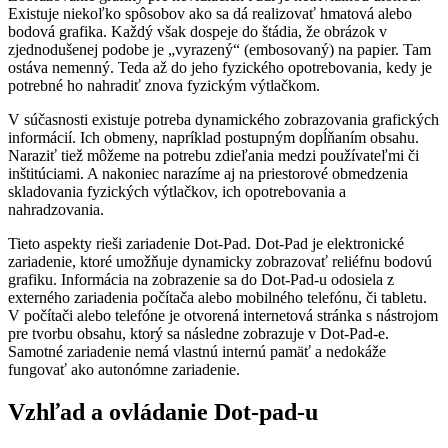
Existuje niekoľko spôsobov ako sa dá realizovať hmatová alebo
bodová grafika. Každý však dospeje do štádia, že obrázok v
zjednodušenej podobe je „vyrazený“ (embosovaný) na papier. Tam
ostáva nemenný. Teda až do jeho fyzického opotrebovania, kedy je
potrebné ho nahradiť znova fyzickým výtlačkom.
V súčasnosti existuje potreba dynamického zobrazovania grafických
informácií. Ich obmeny, napríklad postupným dopĺňaním obsahu.
Naraziť tiež môžeme na potrebu zdieľania medzi používateľmi či
inštitúciami. A nakoniec narazíme aj na priestorové obmedzenia
skladovania fyzických výtlačkov, ich opotrebovania a
nahradzovania.
Tieto aspekty rieši zariadenie Dot-Pad. Dot-Pad je elektronické
zariadenie, ktoré umožňuje dynamicky zobrazovať reliéfnu bodovú
grafiku. Informácia na zobrazenie sa do Dot-Pad-u odosiela z
externého zariadenia počítača alebo mobilného telefónu, či tabletu.
V počítači alebo telefóne je otvorená internetová stránka s nástrojom
pre tvorbu obsahu, ktorý sa následne zobrazuje v Dot-Pad-e.
Samotné zariadenie nemá vlastnú internú pamäť a nedokáže
fungovať ako autonómne zariadenie.
Vzhľad a ovládanie Dot-pad-u