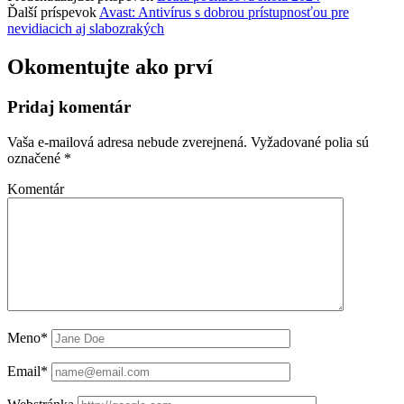
Ďalší príspevok
Avast: Antivírus s dobrou prístupnosťou pre
nevidiacich aj slabozrakých
Okomentujte ako prví
Pridaj komentár
Vaša e-mailová adresa nebude zverejnená.
Vyžadované polia sú
označené
*
Komentár
Meno*
Email*