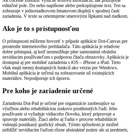
Ak chceme zobraziť výlučne textovú informáciu, tak použijeme
editačné pole. Do neho napíšeme alebo prekopírujeme text. Ten sa
zobrazuje v jednoriadkovom hmatovom displeji v spodnej časti
zariadenia. V texte sa orientujeme smerovými šípkami nad riadkom.
Ako je to s prístupnosťou
O prístupnosti môžeme hovoriť v prípade aplikácie Dot-Canvas pre
prostredie internetového prehliadača. Táto aplikácia je relatívne
dobre prístupná, aj keď neumožňuje plne samostatnú obsluhu
nevidiacim používateľom s podporou čítača obrazovky. Aplikácia je
dostupná aj pre mobilné zariadenia s iOS – iPhone a iPad. Tieto
však majú menej dostupných funkcií ako verzia pre Windows.
Mobilná aplikácia je určená na zobrazovanie už existujúcich
materiálov. Nepodporuje ich úpravu.
Pre koho je zariadenie určené
Zariadenia Dot-Pad je určené pre organizácie zaoberajúce sa
výučbou alebo rehabilitáciou zrakovo postihnutých ľudí. Jeho
používanie si vyžaduje vidiaceho človeka, ktorý pripravuje a
spravuje materiály. Žiaci alebo aj ľudia v procese rehabilitácie
vnímajú ponúkaný grafický obsah. Týmto spôsobom je možné
priblížiť nevidiacim ľuďom rôzne abstraktné pojmy ale aj predmety,