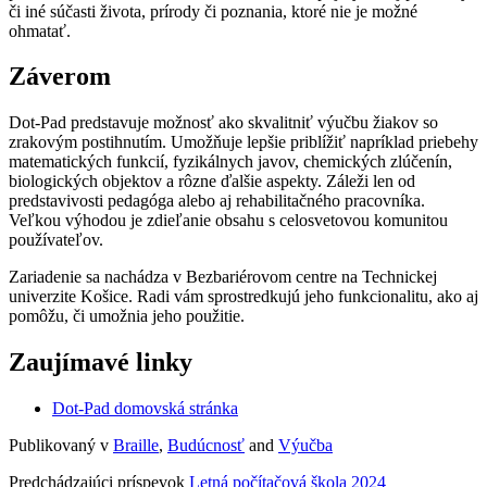
či iné súčasti života, prírody či poznania, ktoré nie je možné
ohmatať.
Záverom
Dot-Pad predstavuje možnosť ako skvalitniť výučbu žiakov so
zrakovým postihnutím. Umožňuje lepšie priblížiť napríklad priebehy
matematických funkcií, fyzikálnych javov, chemických zlúčenín,
biologických objektov a rôzne ďalšie aspekty. Záleži len od
predstavivosti pedagóga alebo aj rehabilitačného pracovníka.
Veľkou výhodou je zdieľanie obsahu s celosvetovou komunitou
používateľov.
Zariadenie sa nachádza v Bezbariérovom centre na Technickej
univerzite Košice. Radi vám sprostredkujú jeho funkcionalitu, ako aj
pomôžu, či umožnia jeho použitie.
Zaujímavé linky
Dot-Pad domovská stránka
Publikovaný v
Braille
,
Budúcnosť
and
Výučba
Predchádzajúci príspevok
Letná počítačová škola 2024