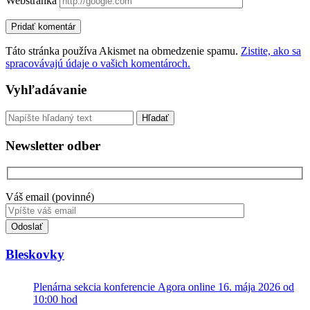
Webstránka
Táto stránka používa Akismet na obmedzenie spamu.
Zistite, ako sa
spracovávajú údaje o vašich komentároch.
Sidebar
Vyhľadávanie
Vyhľadávanie
Newsletter odber
Váš email (povinné)
Toto
pole
nevyplňujte.
Bleskovky
Plenárna sekcia konferencie Agora online 16. mája 2026 od
10:00 hod