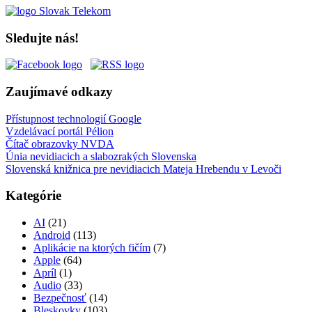
Sledujte nás!
Zaujímavé odkazy
Přístupnost technologií Google
Vzdelávací portál Pélion
Čítač obrazovky NVDA
Únia nevidiacich a slabozrakých Slovenska
Slovenská knižnica pre nevidiacich Mateja Hrebendu v Levoči
Kategórie
AI
(21)
Android
(113)
Aplikácie na ktorých fičím
(7)
Apple
(64)
Apríl
(1)
Audio
(33)
Bezpečnosť
(14)
Bleskovky
(103)