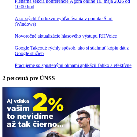
Plenárna sekcia konferencie Agora online 16. mája 2026 od
10:00 hod
Ako zrýchliť odozvu vyhľadávania v ponuke Štart
(Windows)
Novoročné aktualizácie hlasového výstupu RHVoice
Google Takeout: rýchly spôsob, ako si stiahnuť kópiu dát z
Google služieb
Pracujeme so spustenými oknami aplikácii ľahko a efektívne
2 percentá pre ÚNSS