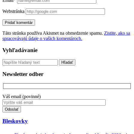
Email*
Webstránka
Táto stránka používa Akismet na obmedzenie spamu.
Zistite, ako sa
spracovávajú údaje o vašich komentároch.
Sidebar
Vyhľadávanie
Vyhľadávanie
Newsletter odber
Váš email (povinné)
Toto
pole
nevyplňujte.
Bleskovky