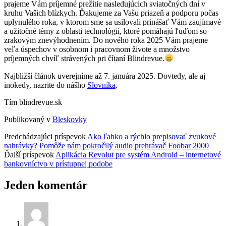
prajeme Vám príjemné prežitie nasledujúcich sviatočných dní v
kruhu Vašich blízkych. Ďakujeme za Vašu priazeň a podporu počas
uplynulého roka, v ktorom sme sa usilovali prinášať Vám zaujímavé
a užitočné témy z oblasti technológií, ktoré pomáhajú ľuďom so
zrakovým znevýhodnením. Do nového roka 2025 Vám prajeme
veľa úspechov v osobnom i pracovnom živote a množstvo
príjemných chvíľ strávených pri čítaní Blindrevue.
Najbližší článok uverejníme až 7. januára 2025. Dovtedy, ale aj
inokedy, nazrite do nášho
Slovníka
.
Tím blindrevue.sk
Publikovaný v
Bleskovky
Predchádzajúci príspevok
Ako ľahko a rýchlo prepisovať zvukové
nahrávky? Pomôže nám pokročilý audio prehrávač Foobar 2000
Ďalší príspevok
Aplikácia Revolut pre systém Android – internetové
bankovníctvo v prístupnej podobe
Jeden komentár