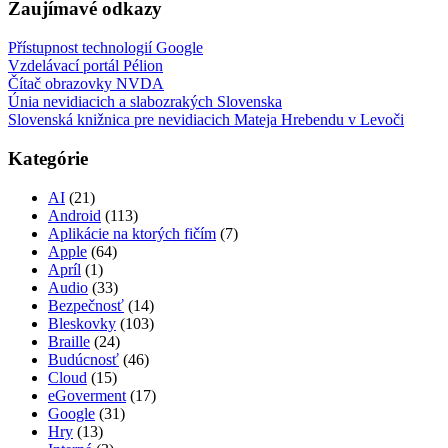
Zaujímavé odkazy
Přístupnost technologií Google
Vzdelávací portál Pélion
Čítač obrazovky NVDA
Únia nevidiacich a slabozrakých Slovenska
Slovenská knižnica pre nevidiacich Mateja Hrebendu v Levoči
Kategórie
AI
(21)
Android
(113)
Aplikácie na ktorých fičím
(7)
Apple
(64)
Apríl
(1)
Audio
(33)
Bezpečnosť
(14)
Bleskovky
(103)
Braille
(24)
Budúcnosť
(46)
Cloud
(15)
eGoverment
(17)
Google
(31)
Hry
(13)