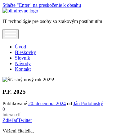
Stlačte "Enter" na preskočenie k obsahu
Blindrevue
IT technológie pre osoby so zrakovým postihnutím
open
menu
Úvod
Bleskovky
Slovník
Návody
Kontakt
P.F. 2025
Publikované
20. decembra 2024
od
Ján Podolinský
0
interakcií
Zdieľať
Twitter
Vážení čitatelia,