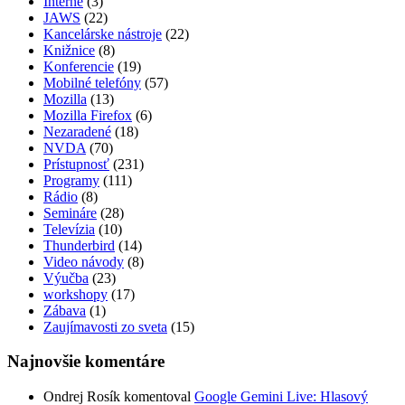
Interné
(3)
JAWS
(22)
Kancelárske nástroje
(22)
Knižnice
(8)
Konferencie
(19)
Mobilné telefóny
(57)
Mozilla
(13)
Mozilla Firefox
(6)
Nezaradené
(18)
NVDA
(70)
Prístupnosť
(231)
Programy
(111)
Rádio
(8)
Semináre
(28)
Televízia
(10)
Thunderbird
(14)
Video návody
(8)
Výučba
(23)
workshopy
(17)
Zábava
(1)
Zaujímavosti zo sveta
(15)
Najnovšie komentáre
Ondrej Rosík
komentoval
Google Gemini Live: Hlasový