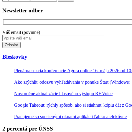
Newsletter odber
Váš email (povinné)
Toto
pole
nevyplňujte.
Bleskovky
Plenárna sekcia konferencie Agora online 16. mája 2026 od 10
Ako zrýchliť odozvu vyhľadávania v ponuke Štart (Windows)
Novoročné aktualizácie hlasového výstupu RHVoice
Google Takeout: rýchly spôsob, ako si stiahnuť kópiu dát z Go
Pracujeme so spustenými oknami aplikácii ľahko a efektívne
2 percentá pre ÚNSS