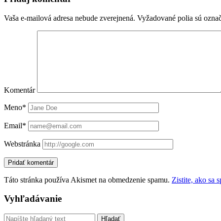
Vaša e-mailová adresa nebude zverejnená.
Vyžadované polia sú ozna
Komentár
Meno*
Email*
Webstránka
Táto stránka používa Akismet na obmedzenie spamu.
Zistite, ako sa
Sidebar
Vyhľadávanie
Vyhľadávanie