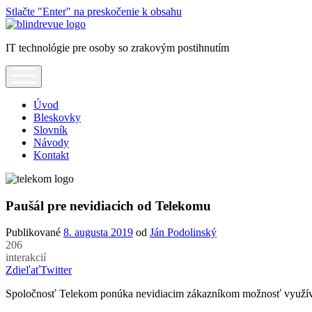
Stlačte "Enter" na preskočenie k obsahu
Blindrevue
IT technológie pre osoby so zrakovým postihnutím
open
menu
Úvod
Bleskovky
Slovník
Návody
Kontakt
Paušál pre nevidiacich od Telekomu
Publikované
8. augusta 2019
od
Ján Podolinský
206
interakcií
Zdieľať
Twitter
Spoločnosť Telekom ponúka nevidiacim zákazníkom možnosť využívať