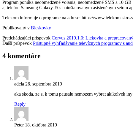
Program ponúka neobmedzené volania, neobmedzené SMS a 10 GB dát.
aj telefón Samsung Galaxy J5 s nainštalovaným asistenčným setom apli
Telekom informuje o programe na adrese: https://www.telekom.sk/o-sp
Publikovaný v
Bleskovky
Predchádzajúci príspevok
Corvus 2019.1.0: Liekovka a prepracovaný
Ďalší príspevok
Prístupné vyhľadávanie televíznych programov s aud
4 komentáre
adela
26. septembra 2019
aka skoda, ze si k tomu pausalu nemozem vybrat akikolvek iny 
Reply
Peter
18. októbra 2019