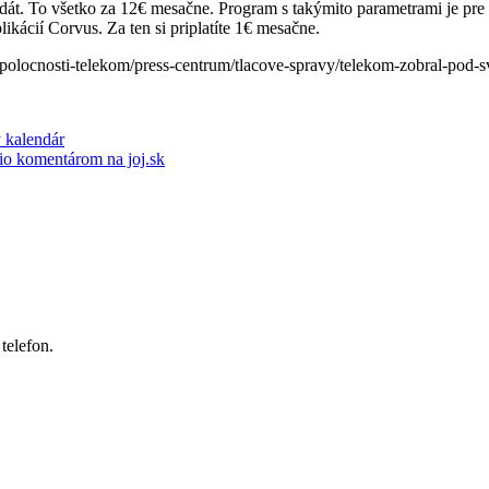
 To všetko za 12€ mesačne. Program s takýmito parametrami je pre 
kácií Corvus. Za ten si priplatíte 1€ mesačne.
olocnosti-telekom/press-centrum/tlacove-spravy/telekom-zobral-pod-sv
 kalendár
io komentárom na joj.sk
telefon.