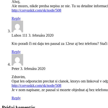
Ahoj,
Ale mozes, nikde predsa nepisu ze nie. Tu su detailne informac
http://corvuskit.com/sk/node/508
Reply
Lubos 111
3. februára 2020
Kto poradi či mi daju ten pausal za 12eur aj bez telefonu? Stač
Reply
Peter
3. februára 2020
Zdravim,
Opat len odporucim precitat si clanok, ktorys om linkoval v od
http://corvuskit.com/sk/node/508
Je v nom napisane, ze pausal si mozete objednat aj bez telefon
Reply
Pridaj komentár