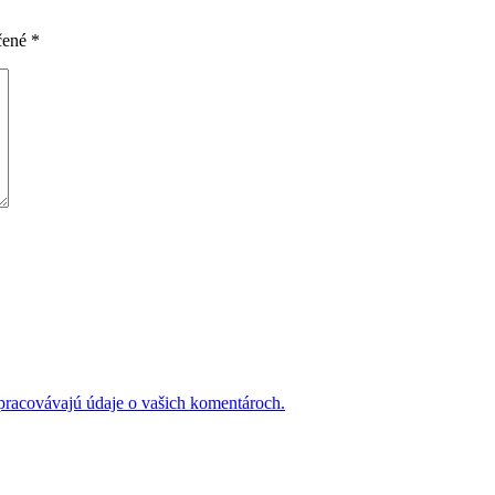
čené
*
 spracovávajú údaje o vašich komentároch.