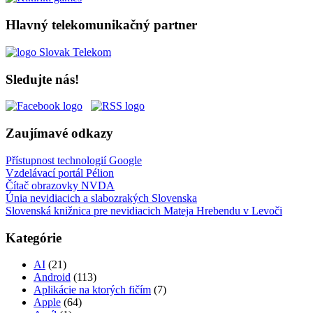
Hlavný telekomunikačný partner
Sledujte nás!
Zaujímavé odkazy
Přístupnost technologií Google
Vzdelávací portál Pélion
Čítač obrazovky NVDA
Únia nevidiacich a slabozrakých Slovenska
Slovenská knižnica pre nevidiacich Mateja Hrebendu v Levoči
Kategórie
AI
(21)
Android
(113)
Aplikácie na ktorých fičím
(7)
Apple
(64)