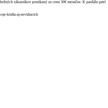
bežných zákazníkov ponúkaný za cenu 30€ mesačne. K paušálu patrí
oje-kridla-aj-nevidiacich