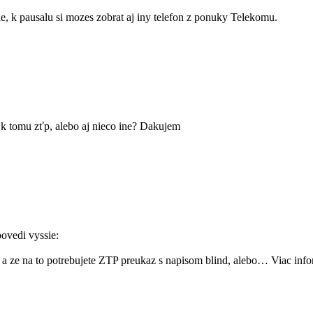
ie, k pausalu si mozes zobrat aj iny telefon z ponuky Telekomu.
i k tomu zťp, alebo aj nieco ine? Dakujem
povedi vyssie:
u a ze na to potrebujete ZTP preukaz s napisom blind, alebo… Viac info