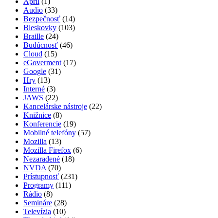
Apríl
(1)
Audio
(33)
Bezpečnosť
(14)
Bleskovky
(103)
Braille
(24)
Budúcnosť
(46)
Cloud
(15)
eGoverment
(17)
Google
(31)
Hry
(13)
Interné
(3)
JAWS
(22)
Kancelárske nástroje
(22)
Knižnice
(8)
Konferencie
(19)
Mobilné telefóny
(57)
Mozilla
(13)
Mozilla Firefox
(6)
Nezaradené
(18)
NVDA
(70)
Prístupnosť
(231)
Programy
(111)
Rádio
(8)
Semináre
(28)
Televízia
(10)