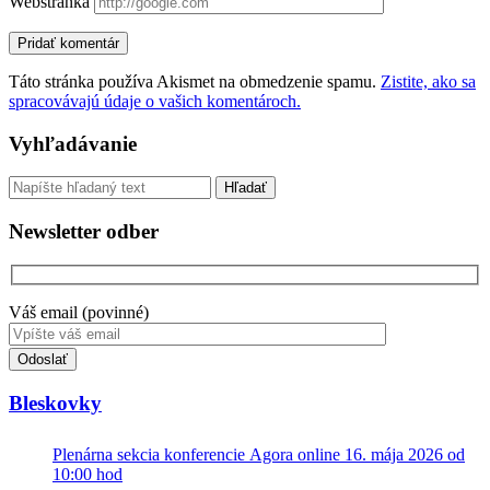
Webstránka
Táto stránka používa Akismet na obmedzenie spamu.
Zistite, ako sa
spracovávajú údaje o vašich komentároch.
Sidebar
Vyhľadávanie
Vyhľadávanie
Newsletter odber
Váš email (povinné)
Toto
pole
nevyplňujte.
Bleskovky
Plenárna sekcia konferencie Agora online 16. mája 2026 od
10:00 hod