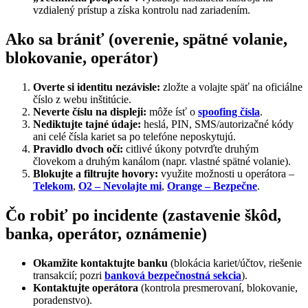
vzdialený prístup a získa kontrolu nad zariadením.
Ako sa brániť (overenie, spätné volanie,
blokovanie, operátor)
Overte si identitu nezávisle:
zložte a volajte späť na oficiálne
číslo z webu inštitúcie.
Neverte číslu na displeji:
môže ísť o
spoofing čísla
.
Nediktujte tajné údaje:
heslá, PIN, SMS/autorizačné kódy
ani celé čísla kariet sa po telefóne neposkytujú.
Pravidlo dvoch očí:
citlivé úkony potvrďte druhým
človekom a druhým kanálom (napr. vlastné spätné volanie).
Blokujte a filtrujte hovory:
využite možnosti u operátora –
Telekom
,
O2 – Nevolajte mi
,
Orange – Bezpečne
.
Čo robiť po incidente (zastavenie škôd,
banka, operátor, oznámenie)
Okamžite kontaktujte banku
(blokácia kariet/účtov, riešenie
transakcií; pozri
banková bezpečnostná sekcia
).
Kontaktujte operátora
(kontrola presmerovaní, blokovanie,
poradenstvo).