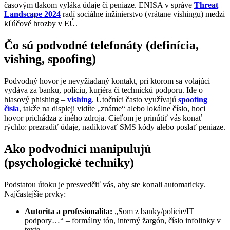
časovým tlakom vyláka údaje či peniaze. ENISA v správe
Threat
Landscape 2024
radí sociálne inžinierstvo (vrátane vishingu) medzi
kľúčové hrozby v EÚ.
Čo sú podvodné telefonáty (definícia,
vishing, spoofing)
Podvodný hovor je nevyžiadaný kontakt, pri ktorom sa volajúci
vydáva za banku, políciu, kuriéra či technickú podporu. Ide o
hlasový phishing –
vishing
. Útočníci často využívajú
spoofing
čísla
, takže na displeji vidíte „známe“ alebo lokálne číslo, hoci
hovor prichádza z iného zdroja. Cieľom je prinútiť vás konať
rýchlo: prezradiť údaje, nadiktovať SMS kódy alebo poslať peniaze.
Ako podvodníci manipulujú
(psychologické techniky)
Podstatou útoku je presvedčiť vás, aby ste konali automaticky.
Najčastejšie prvky:
Autorita a profesionalita:
„Som z banky/policie/IT
podpory…“ – formálny tón, interný žargón, číslo infolinky v
texte.