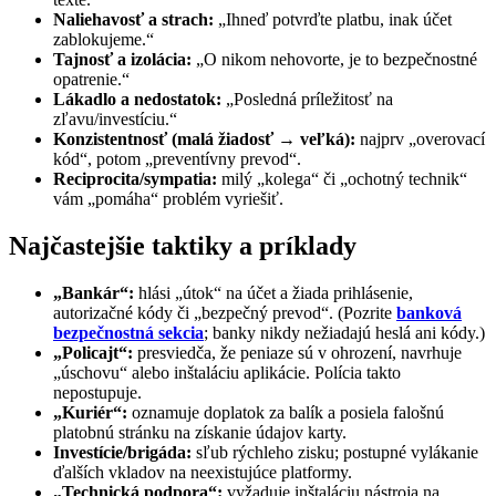
Naliehavosť a strach:
„Ihneď potvrďte platbu, inak účet
zablokujeme.“
Tajnosť a izolácia:
„O nikom nehovorte, je to bezpečnostné
opatrenie.“
Lákadlo a nedostatok:
„Posledná príležitosť na
zľavu/investíciu.“
Konzistentnosť (malá žiadosť → veľká):
najprv „overovací
kód“, potom „preventívny prevod“.
Reciprocita/sympatia:
milý „kolega“ či „ochotný technik“
vám „pomáha“ problém vyriešiť.
Najčastejšie taktiky a príklady
„Bankár“:
hlási „útok“ na účet a žiada prihlásenie,
autorizačné kódy či „bezpečný prevod“. (Pozrite
banková
bezpečnostná sekcia
; banky nikdy nežiadajú heslá ani kódy.)
„Policajt“:
presviedča, že peniaze sú v ohrození, navrhuje
„úschovu“ alebo inštaláciu aplikácie. Polícia takto
nepostupuje.
„Kuriér“:
oznamuje doplatok za balík a posiela falošnú
platobnú stránku na získanie údajov karty.
Investície/brigáda:
sľub rýchleho zisku; postupné vylákanie
ďalších vkladov na neexistujúce platformy.
„Technická podpora“:
vyžaduje inštaláciu nástroja na