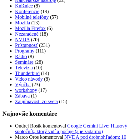
Kancelárske nástroje
(22)
Knižnice
(8)
Konferencie
(19)
Mobilné telefóny
(57)
Mozilla
(13)
Mozilla Firefox
(6)
Nezaradené
(18)
NVDA
(70)
Prístupnosť
(231)
Programy
(111)
Rádio
(8)
Semináre
(28)
Televízia
(10)
Thunderbird
(14)
Video návody
(8)
Výučba
(23)
workshopy
(17)
Zábava
(1)
Zaujímavosti zo sveta
(15)
Najnovšie komentáre
Ondrej Rosík
komentoval
Google Gemini Live: Hlasový
spoločník, ktorý vidí a počuje (a je zadarmo)
Marco Oros
komentoval
NVDA pod drobnohľadom: 10