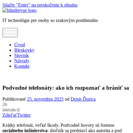
Stlačte "Enter" na preskočenie k obsahu
Blindrevue
IT technológie pre osoby so zrakovým postihnutím
open
menu
Úvod
Bleskovky
Slovník
Návody
Kontakt
Podvodné telefonáty: ako ich rozpoznať a brániť sa
Publikované
25. novembra 2025
od
Denis Ďurica
26
interakcií
Zdieľať
Twitter
Krátky telefonát, veľké škody. Podvodné hovory sú formou
sociálneho inžinierstva
: útočník sa predstaví ako autorita a pod