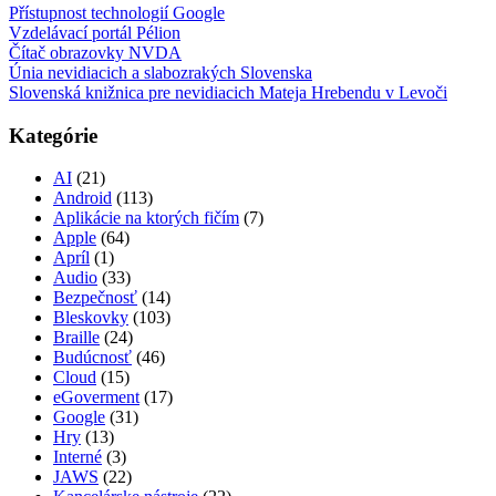
Přístupnost technologií Google
Vzdelávací portál Pélion
Čítač obrazovky NVDA
Únia nevidiacich a slabozrakých Slovenska
Slovenská knižnica pre nevidiacich Mateja Hrebendu v Levoči
Kategórie
AI
(21)
Android
(113)
Aplikácie na ktorých fičím
(7)
Apple
(64)
Apríl
(1)
Audio
(33)
Bezpečnosť
(14)
Bleskovky
(103)
Braille
(24)
Budúcnosť
(46)
Cloud
(15)
eGoverment
(17)
Google
(31)
Hry
(13)
Interné
(3)
JAWS
(22)