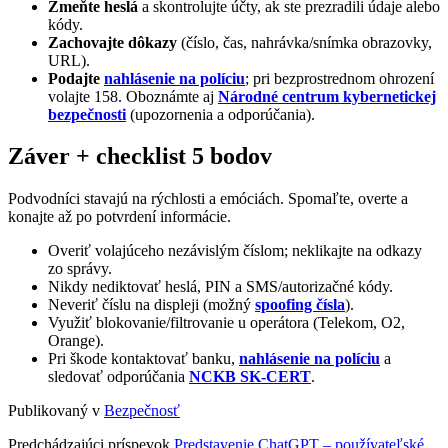
Zmeňte heslá
a skontrolujte účty, ak ste prezradili údaje alebo
kódy.
Zachovajte dôkazy
(číslo, čas, nahrávka/snímka obrazovky,
URL).
Podajte
nahlásenie na políciu
; pri bezprostrednom ohrození
volajte 158. Oboznámte aj
Národné centrum kybernetickej
bezpečnosti
(upozornenia a odporúčania).
Záver + checklist 5 bodov
Podvodníci stavajú na rýchlosti a emóciách. Spomaľte, overte a
konajte až po potvrdení informácie.
Overiť volajúceho nezávislým číslom; neklikajte na odkazy
zo správy.
Nikdy nediktovať heslá, PIN a SMS/autorizačné kódy.
Neveriť číslu na displeji (možný
spoofing čísla
).
Využiť blokovanie/filtrovanie u operátora (Telekom, O2,
Orange).
Pri škode kontaktovať banku,
nahlásenie na políciu
a
sledovať odporúčania
NCKB SK-CERT
.
Publikovaný v
Bezpečnosť
Predchádzajúci príspevok
Predstavenie ChatGPT – používateľské