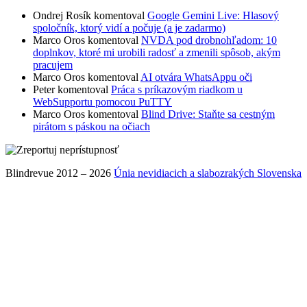
Ondrej Rosík
komentoval
Google Gemini Live: Hlasový
spoločník, ktorý vidí a počuje (a je zadarmo)
Marco Oros
komentoval
NVDA pod drobnohľadom: 10
doplnkov, ktoré mi urobili radosť a zmenili spôsob, akým
pracujem
Marco Oros
komentoval
AI otvára WhatsAppu oči
Peter
komentoval
Práca s príkazovým riadkom u
WebSupportu pomocou PuTTY
Marco Oros
komentoval
Blind Drive: Staňte sa cestným
pirátom s páskou na očiach
Blindrevue 2012 – 2026
Únia nevidiacich a slabozrakých Slovenska