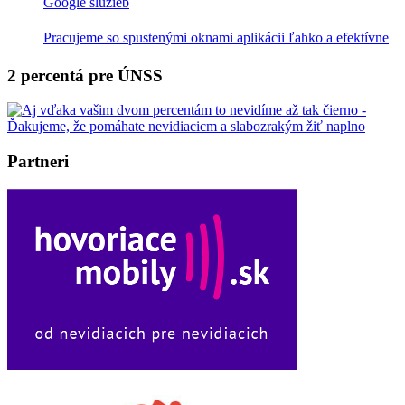
Google služieb
Pracujeme so spustenými oknami aplikácii ľahko a efektívne
2 percentá pre ÚNSS
Partneri