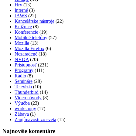
Hry
(13)
Interné
(3)
JAWS
(22)
Kancelárske nástroje
(22)
Knižnice
(8)
Konferencie
(19)
Mobilné telefóny
(57)
Mozilla
(13)
Mozilla Firefox
(6)
Nezaradené
(18)
NVDA
(70)
Prístupnosť
(231)
Programy
(111)
Rádio
(8)
Semináre
(28)
Televízia
(10)
Thunderbird
(14)
Video návody
(8)
Výučba
(23)
workshopy
(17)
Zábava
(1)
Zaujímavosti zo sveta
(15)
Najnovšie komentáre