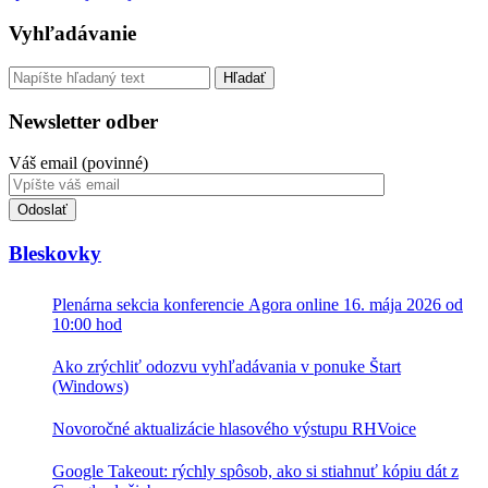
Sidebar
Vyhľadávanie
Vyhľadávanie
Newsletter odber
Váš email (povinné)
Toto
pole
nevyplňujte.
Bleskovky
Plenárna sekcia konferencie Agora online 16. mája 2026 od
10:00 hod
Ako zrýchliť odozvu vyhľadávania v ponuke Štart
(Windows)
Novoročné aktualizácie hlasového výstupu RHVoice
Google Takeout: rýchly spôsob, ako si stiahnuť kópiu dát z