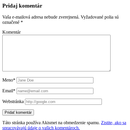
Pridaj komentár
Vaša e-mailová adresa nebude zverejnená.
Vyžadované polia sú
označené
*
Komentár
Meno*
Email*
Webstránka
Táto stránka používa Akismet na obmedzenie spamu.
Zistite, ako sa
spracovávajú údaje o vašich komentároch.