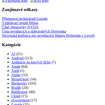
Zaujímavé odkazy
Přístupnost technologií Google
Vzdelávací portál Pélion
Čítač obrazovky NVDA
Únia nevidiacich a slabozrakých Slovenska
Slovenská knižnica pre nevidiacich Mateja Hrebendu v Levoči
Kategórie
AI
(21)
Android
(113)
Aplikácie na ktorých fičím
(7)
Apple
(64)
Apríl
(1)
Audio
(33)
Bezpečnosť
(14)
Bleskovky
(103)
Braille
(24)
Budúcnosť
(46)
Cloud
(15)
eGoverment
(17)
Google
(31)