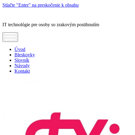
Stlačte "Enter" na preskočenie k obsahu
Blindrevue
IT technológie pre osoby so zrakovým postihnutím
open
menu
Úvod
Bleskovky
Slovník
Návody
Kontakt