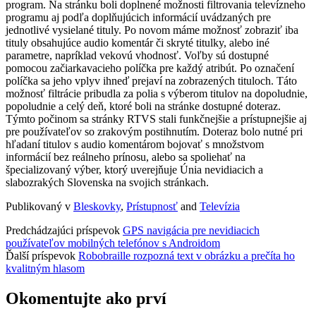
program. Na stránku boli doplnené možnosti filtrovania televízneho
programu aj podľa doplňujúcich informácií uvádzaných pre
jednotlivé vysielané tituly. Po novom máme možnosť zobraziť iba
tituly obsahujúce audio komentár či skryté titulky, alebo iné
parametre, napríklad vekovú vhodnosť. Voľby sú dostupné
pomocou začiarkavacieho políčka pre každý atribút. Po označení
políčka sa jeho vplyv ihneď prejaví na zobrazených tituloch. Táto
možnosť filtrácie pribudla za polia s výberom titulov na dopoludnie,
popoludnie a celý deň, ktoré boli na stránke dostupné doteraz.
Týmto počinom sa stránky RTVS stali funkčnejšie a prístupnejšie aj
pre používateľov so zrakovým postihnutím. Doteraz bolo nutné pri
hľadaní titulov s audio komentárom bojovať s množstvom
informácií bez reálneho prínosu, alebo sa spoliehať na
špecializovaný výber, ktorý uverejňuje Únia nevidiacich a
slabozrakých Slovenska na svojich stránkach.
Publikovaný v
Bleskovky
,
Prístupnosť
and
Televízia
Predchádzajúci príspevok
GPS navigácia pre nevidiacich
používateľov mobilných telefónov s Androidom
Ďalší príspevok
Robobraille rozpozná text v obrázku a prečíta ho
kvalitným hlasom
Okomentujte ako prví