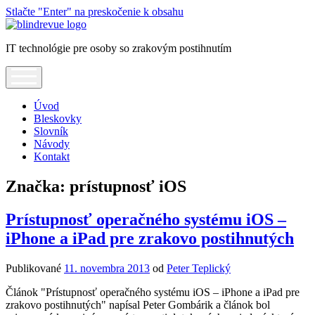
Stlačte "Enter" na preskočenie k obsahu
Blindrevue
IT technológie pre osoby so zrakovým postihnutím
open
menu
Úvod
Bleskovky
Slovník
Návody
Kontakt
Značka:
prístupnosť iOS
Prístupnosť operačného systému iOS –
iPhone a iPad pre zrakovo postihnutých
Publikované
11. novembra 2013
od
Peter Teplický
Článok "Prístupnosť operačného systému iOS – iPhone a iPad pre
zrakovo postihnutých" napísal Peter Gombárik a článok bol