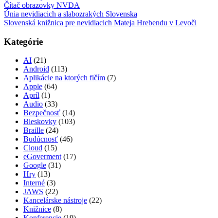
Čítač obrazovky NVDA
Únia nevidiacich a slabozrakých Slovenska
Slovenská knižnica pre nevidiacich Mateja Hrebendu v Levoči
Kategórie
AI
(21)
Android
(113)
Aplikácie na ktorých fičím
(7)
Apple
(64)
Apríl
(1)
Audio
(33)
Bezpečnosť
(14)
Bleskovky
(103)
Braille
(24)
Budúcnosť
(46)
Cloud
(15)
eGoverment
(17)
Google
(31)
Hry
(13)
Interné
(3)
JAWS
(22)
Kancelárske nástroje
(22)
Knižnice
(8)
Konferencie
(19)