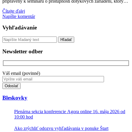
pripravený k semináru o prístupnosti dotykových zariadení, ktorý…
Prístupnosť
Čítajte ďalej
operačného
Napíšte komentár
systému
iOS
Sidebar
Vyhľadávanie
–
iPhone
Vyhľadávanie
a
iPad
Newsletter odber
pre
zrakovo
postihnutých
Váš email (povinné)
Toto
pole
nevyplňujte.
Bleskovky
Plenárna sekcia konferencie Agora online 16. mája 2026 od
10:00 hod
Ako zrýchliť odozvu vyhľadávania v ponuke Štart