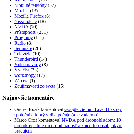
Mobilné telefóny
(57)
Mozilla
(13)
Mozilla Firefox
(6)
Nezaradené
(18)
NVDA
(70)
Prístupnosť
(231)
Programy
(111)
Rádio
(8)
Semináre
(28)
Televízia
(10)
Thunderbird
(14)
Video návody
(8)
Výučba
(23)
workshopy
(17)
Zábava
(1)
Zaujímavosti zo sveta
(15)
Najnovšie komentáre
Ondrej Rosík
komentoval
Google Gemini Live: Hlasový
spoločník, ktorý vidí a počuje (a je zadarmo)
Marco Oros
komentoval
NVDA pod drobnohľadom: 10
doplnkov, ktoré mi urobili radosť a zmenili spôsob, akým
pracujem