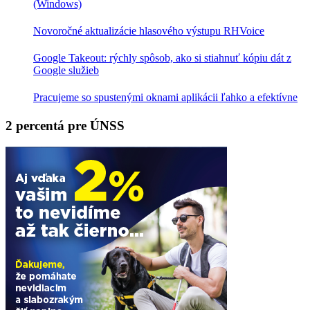
(Windows)
Novoročné aktualizácie hlasového výstupu RHVoice
Google Takeout: rýchly spôsob, ako si stiahnuť kópiu dát z
Google služieb
Pracujeme so spustenými oknami aplikácii ľahko a efektívne
2 percentá pre ÚNSS