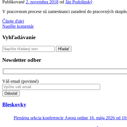
Publikované
2. novembra 2018
od
Ján Podolinský
klávesovými
skratkami
V pracovnom procese sú zamestnanci zaradení do pracovných skupín, k
Organizácia
Čítajte ďalej
práce
Napíšte komentár
s
aplikáciami
Sidebar
Vyhľadávanie
Google
Kalendár
Vyhľadávanie
a
Keep
Newsletter odber
Váš email (povinné)
Toto
pole
nevyplňujte.
Bleskovky
Plenárna sekcia konferencie Agora online 16. mája 2026 od 10