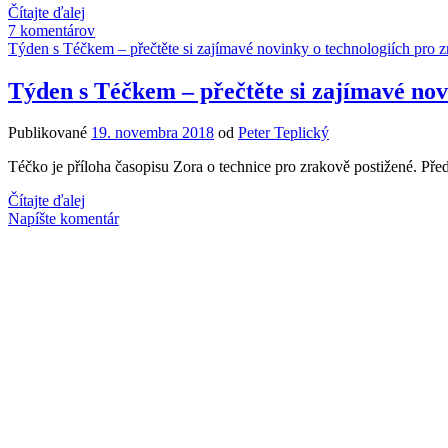
Sťahujeme
Čítajte ďalej
mediálne
7 komentárov
súbory
Týden s Téčkem – přečtěte si zajímavé novinky o technologiích pro z
z
Youtube
Týden s Téčkem – přečtěte si zajímavé nov
Publikované
19. novembra 2018
od
Peter Teplický
Téčko je příloha časopisu Zora o technice pro zrakově postižené. Př
Týden
Čítajte ďalej
s
Napíšte komentár
Téčkem
–
přečtěte
si
zajímavé
novinky
o
technologiích
pro
zrakově
postižené