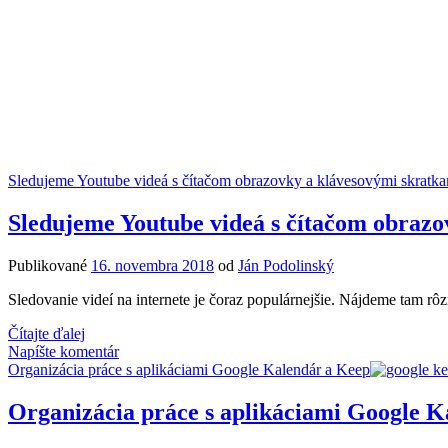
Sledujeme Youtube videá s čítačom obrazovky a klávesovými skratk
Sledujeme Youtube videá s čítačom obrazo
Publikované
16. novembra 2018
od
Ján Podolinský
Sledovanie videí na internete je čoraz populárnejšie. Nájdeme tam r
Sledujeme
Čítajte ďalej
Youtube
Napíšte komentár
videá
Organizácia práce s aplikáciami Google Kalendár a Keep
s
čítačom
Organizácia práce s aplikáciami Google K
obrazovky
a