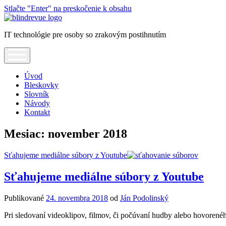
Stlačte "Enter" na preskočenie k obsahu
Blindrevue
IT technológie pre osoby so zrakovým postihnutím
open
menu
Úvod
Bleskovky
Slovník
Návody
Kontakt
Mesiac:
november 2018
Sťahujeme mediálne súbory z Youtube
Sťahujeme mediálne súbory z Youtube
Publikované
24. novembra 2018
od
Ján Podolinský
Pri sledovaní videoklipov, filmov, či počúvaní hudby alebo hovore