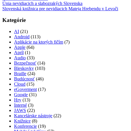
Únia nevidiacich a slabozrakých Slovenska
Slovenská knižnica pre nevidiacich Mateja Hrebendu v Levoči
Kategórie
AI
(21)
Android
(113)
Aplikácie na ktorých fičím
(7)
Apple
(64)
Apríl
(1)
Audio
(33)
Bezpečnosť
(14)
Bleskovky
(103)
Braille
(24)
Budúcnosť
(46)
Cloud
(15)
eGoverment
(17)
Google
(31)
Hry
(13)
Interné
(3)
JAWS
(22)
Kancelárske nástroje
(22)
Knižnice
(8)
Konferencie
(19)