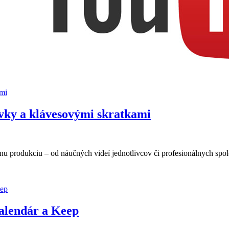
ami
vky a klávesovými skratkami
ôznu produkciu – od náučných videí jednotlivcov či profesionálnych sp
alendár a Keep