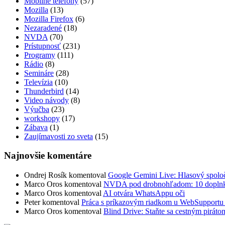
Mobilné telefóny
(57)
Mozilla
(13)
Mozilla Firefox
(6)
Nezaradené
(18)
NVDA
(70)
Prístupnosť
(231)
Programy
(111)
Rádio
(8)
Semináre
(28)
Televízia
(10)
Thunderbird
(14)
Video návody
(8)
Výučba
(23)
workshopy
(17)
Zábava
(1)
Zaujímavosti zo sveta
(15)
Najnovšie komentáre
Ondrej Rosík
komentoval
Google Gemini Live: Hlasový spoločn
Marco Oros
komentoval
NVDA pod drobnohľadom: 10 doplnkov,
Marco Oros
komentoval
AI otvára WhatsAppu oči
Peter
komentoval
Práca s príkazovým riadkom u WebSuppor
Marco Oros
komentoval
Blind Drive: Staňte sa cestným piráto