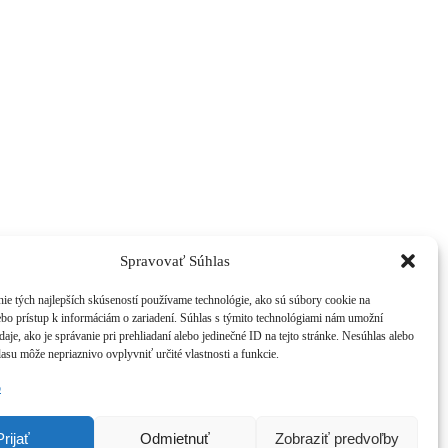
Spravovať Súhlas
ie tých najlepších skúseností používame technológie, ako sú súbory cookie na
ebo prístup k informáciám o zariadení. Súhlas s týmito technológiami nám umožní
aje, ako je správanie pri prehliadaní alebo jedinečné ID na tejto stránke. Nesúhlas alebo
asu môže nepriaznivo ovplyvniť určité vlastnosti a funkcie.
b
Prijať
Odmietnuť
Zobraziť predvoľby