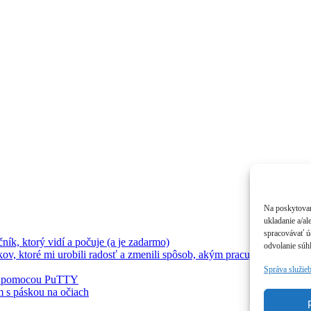
Na poskytovan
ukladanie a/al
spracovávať úd
ík, ktorý vidí a počuje (a je zadarmo)
odvolanie súhl
 ktoré mi urobili radosť a zmenili spôsob, akým pracujem
Správa služie
tu pomocou PuTTY
m s páskou na očiach