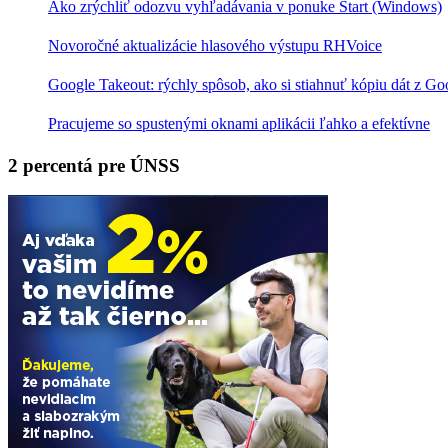
Ako zrýchliť odozvu vyhľadávania v ponuke Štart (Windows)
Novoročné aktualizácie hlasového výstupu RHVoice
Google Takeout: rýchly spôsob, ako si stiahnuť kópiu dát z Go
Pracujeme so spustenými oknami aplikácii ľahko a efektívne
2 percentá pre ÚNSS