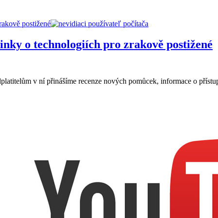
rakově postižené
inky o technologiích pro zrakově postižené
edplatitelům v ní přinášíme recenze nových pomůcek, informace o příst