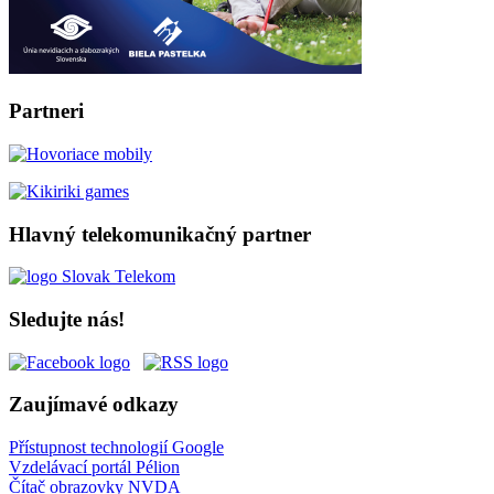
Partneri
Hlavný telekomunikačný partner
Sledujte nás!
Zaujímavé odkazy
Přístupnost technologií Google
Vzdelávací portál Pélion
Čítač obrazovky NVDA