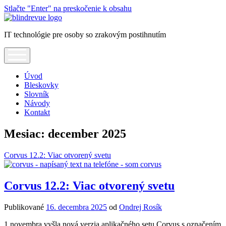
Stlačte "Enter" na preskočenie k obsahu
Blindrevue
IT technológie pre osoby so zrakovým postihnutím
open
menu
Úvod
Bleskovky
Slovník
Návody
Kontakt
Mesiac:
december 2025
Corvus 12.2: Viac otvorený svetu
Corvus 12.2: Viac otvorený svetu
Publikované
16. decembra 2025
od
Ondrej Rosík
1.novembra vyšla nová verzia aplikačného setu Corvus s označením