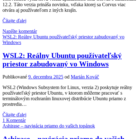
12.2. Táto verzia prináša novinku, vďaka ktorej sa Corvus viac
otvára aj používateľom z iných krajín.
Corvus
Čítajte ďalej
12.2:
Napíšte komentár
Viac
WSL2: Reálny Ubuntu používateľský priestor zabudovaný vo
otvorený
Windows
svetu
WSL2: Reálny Ubuntu používateľský
priestor zabudovaný vo Windows
Publikované
9. decembra 2025
od
Marián Kováč
WSL2 (Windows Subsystem for Linux, verzia 2) poskytuje reálny
používateľský priestor Ubuntu, v ktorom môžeme pracovať s
terminálovým rozhraním linuxovej distribúcie Ubuntu priamo z
prostredia…
WSL2:
Čítajte ďalej
Reálny
1 Komentár
Ubuntu
Ashirase – navigácia priamo do vašich topánok
používateľský
priestor