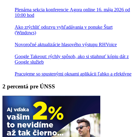
Plenárna sekcia konferencie Agora online 16. mája 2026 od
10:00 hod
Ako zrýchliť odozvu vyhľadávania v ponuke Štart
(Windows)
Novoročné aktualizácie hlasového výstupu RHVoice
Google Takeout: rýchly spôsob, ako si stiahnuť kópiu dát z
Google služieb
Pracujeme so spustenými oknami aplikácii ľahko a efektívne
2 percentá pre ÚNSS