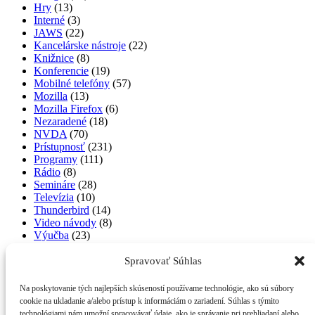
Hry
(13)
Interné
(3)
JAWS
(22)
Kancelárske nástroje
(22)
Knižnice
(8)
Konferencie
(19)
Mobilné telefóny
(57)
Mozilla
(13)
Mozilla Firefox
(6)
Nezaradené
(18)
NVDA
(70)
Prístupnosť
(231)
Programy
(111)
Rádio
(8)
Semináre
(28)
Televízia
(10)
Thunderbird
(14)
Video návody
(8)
Výučba
(23)
workshopy
(17)
Zábava
(1)
Spravovať Súhlas
Zaujímavosti zo sveta
(15)
Na poskytovanie tých najlepších skúseností používame technológie, ako sú súbory
Najnovšie komentáre
cookie na ukladanie a/alebo prístup k informáciám o zariadení. Súhlas s týmito
technológiami nám umožní spracovávať údaje, ako je správanie pri prehliadaní alebo