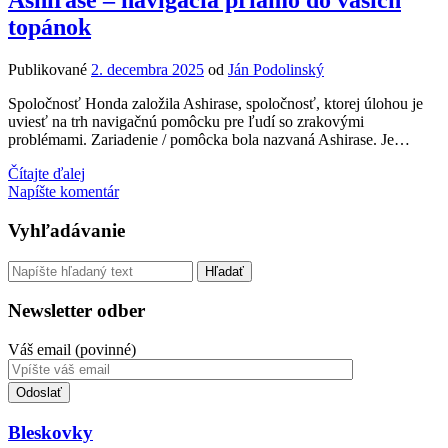
Ashirase – navigácia priamo do vašich
zabudovaný
topánok
vo
Windows
Publikované
2. decembra 2025
od
Ján Podolinský
Spoločnosť Honda založila Ashirase, spoločnosť, ktorej úlohou je
uviesť na trh navigačnú pomôcku pre ľudí so zrakovými
problémami. Zariadenie / pomôcka bola nazvaná Ashirase. Je…
Ashirase
Čítajte ďalej
–
Napíšte komentár
navigácia
priamo
Sidebar
Vyhľadávanie
do
vašich
Vyhľadávanie
topánok
Newsletter odber
Váš email (povinné)
Toto
pole
nevyplňujte.
Bleskovky