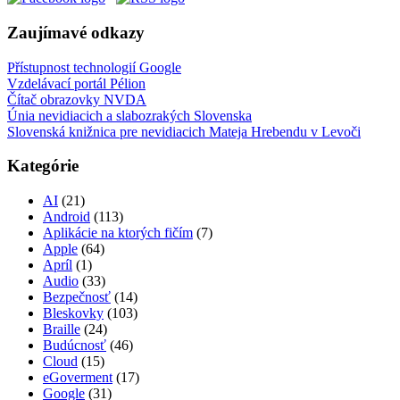
Zaujímavé odkazy
Přístupnost technologií Google
Vzdelávací portál Pélion
Čítač obrazovky NVDA
Únia nevidiacich a slabozrakých Slovenska
Slovenská knižnica pre nevidiacich Mateja Hrebendu v Levoči
Kategórie
AI
(21)
Android
(113)
Aplikácie na ktorých fičím
(7)
Apple
(64)
Apríl
(1)
Audio
(33)
Bezpečnosť
(14)
Bleskovky
(103)
Braille
(24)
Budúcnosť
(46)
Cloud
(15)
eGoverment
(17)
Google
(31)