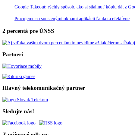
Google Takeout: rýchly spôsob, ako si stiahnuť kópiu dát z Go
Pracujeme so spustenými oknami aplikácii ľahko a efektívne
2 percentá pre ÚNSS
Partneri
Hlavný telekomunikačný partner
Sledujte nás!
Zaujímavé odkazy