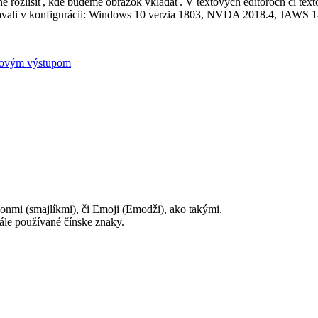
 rozlíšiť, kde budeme obrázok vkladať. V textových editoroch či texto
lizovali v konfigurácii: Windows 10 verzia 1803, NVDA 2018.4, JAWS
lasovým výstupom
onmi (smajlíkmi), či Emoji (Emodži), ako takými.
ále používané čínske znaky.