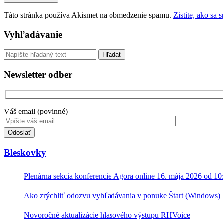
Táto stránka používa Akismet na obmedzenie spamu.
Zistite, ako sa
Sidebar
Vyhľadávanie
Vyhľadávanie
Newsletter odber
Váš email (povinné)
Toto
pole
nevyplňujte.
Bleskovky
Plenárna sekcia konferencie Agora online 16. mája 2026 od 10
Ako zrýchliť odozvu vyhľadávania v ponuke Štart (Windows)
Novoročné aktualizácie hlasového výstupu RHVoice