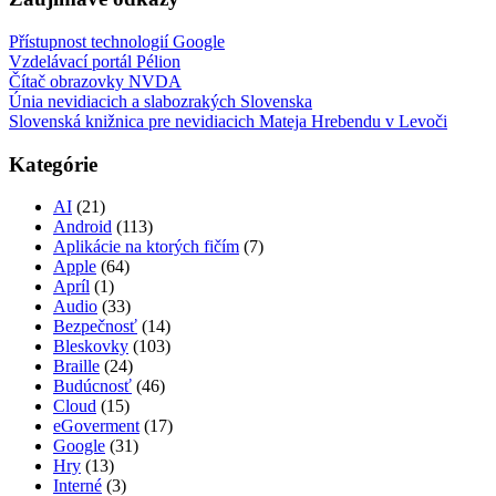
Přístupnost technologií Google
Vzdelávací portál Pélion
Čítač obrazovky NVDA
Únia nevidiacich a slabozrakých Slovenska
Slovenská knižnica pre nevidiacich Mateja Hrebendu v Levoči
Kategórie
AI
(21)
Android
(113)
Aplikácie na ktorých fičím
(7)
Apple
(64)
Apríl
(1)
Audio
(33)
Bezpečnosť
(14)
Bleskovky
(103)
Braille
(24)
Budúcnosť
(46)
Cloud
(15)
eGoverment
(17)
Google
(31)
Hry
(13)
Interné
(3)