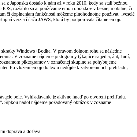
 sa z Japonska dostalo k nám až v roku 2010, kedy sa stali bežnou
IOS, rozšírilo sa aj používanie emoji obrázkov v bežnej mobilnej či
iam či doplneniam funkčnosti môžeme plnohodnotne používať „veselé
stupná verzia čítača JAWS, ktorá by podporovala čítanie emoji.
ej skratky Windows+Bodka. V pravom dolnom rohu sa následne
ania. V zozname nájdeme piktogramy týkajúce sa jedla, áut, ľudí,
a zoznamom piktogramov v označenej skupine sa pohybujeme
ter. Po vložení emoji do textu nedôjde k zatvoreniu ich prehľadu,
vacie pole. Vyhľadávanie je aktívne hneď po otvorení prehľadu.
c“. Šípkou nadol nájdeme požadovaný obrázok v zozname
ami doprava a doľava.