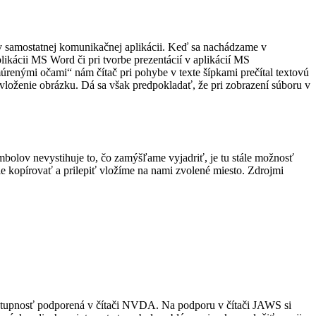
 v samostatnej komunikačnej aplikácii. Keď sa nachádzame v
ácii MS Word či pri tvorbe prezentácií v aplikácií MS
renými očami“ nám čítač pri pohybe v texte šípkami prečítal textovú
vloženie obrázku. Dá sa však predpokladať, že pri zobrazení súboru v
olov nevystihuje to, čo zamýšľame vyjadriť, je tu stále možnosť
e kopírovať a prilepiť vložíme na nami zvolené miesto. Zdrojmi
prístupnosť podporená v čítači NVDA. Na podporu v čítači JAWS si