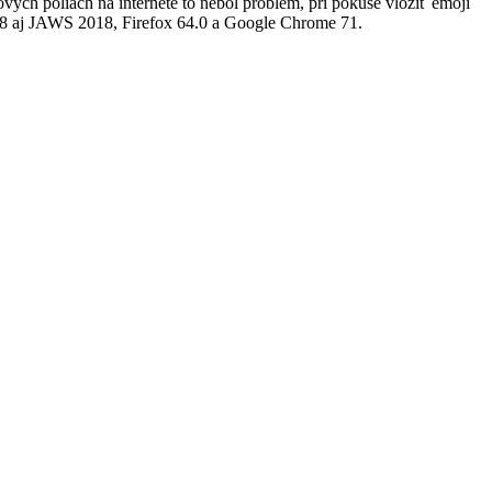
vých poliach na internete to nebol problém, pri pokuse vložiť emoji
 18 aj JAWS 2018, Firefox 64.0 a Google Chrome 71.