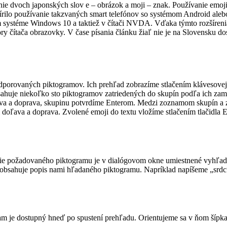
enie dvoch japonských slov e – obrázok a moji – znak. Používanie emoji
rilo používanie takzvaných smart telefónov so systémom Android alebo 
m systéme Windows 10 a taktiež v čítači NVDA. Vďaka týmto rozšíren
y čítača obrazovky. V čase písania článku žiaľ nie je na Slovensku do
dporovaných piktogramov. Ich prehľad zobrazíme stlačením klávesov
uje niekoľko sto piktogramov zatriedených do skupín podľa ich zamer
oľava a doprava, skupinu potvrdíme Enterom. Medzi zoznamom skupín 
oľava a doprava. Zvolené emoji do textu vložíme stlačením tlačidla En
ie požadovaného piktogramu je v dialógovom okne umiestnené vyhľadá
obsahuje popis nami hľadaného piktogramu. Napríklad napíšeme „srd
nam je dostupný hneď po spustení prehľadu. Orientujeme sa v ňom šípk