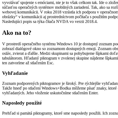
vyvolávať spojenie s emóciami, nie je to však celkom tak. Ide o zlož
súčasťou operačných systémov mobilných zariadení. Tak, ako sa rozší
webovej komunikácii. V roku 2018 vzrástla ich podpora v operačno
obrázky“ v komunikácii aj prostredníctvom počítača s použitím podpor
Nasledujúci popis sa týka čítača NVDA vo verzii 2018.4.
Ako na to?
V prostredí operačného systému Windows 10 je dostupný zoznam po
zobrazí dialógové okno so zoznamom dostupných emoji. Zoznam obsah
osláv, zvierat a ďalšie. Medzi skupinami sa pohybujeme šípkami d
tabulátorom. Hľadaný piktogram v zvolenej skupine nájdeme šípkami d
ten zatvoríme až stlačením Esc.
Vyhľadanie
Zoznam podporených piktogramov je široký. Pre rýchlejšie vyhľadan
Takže hneď po stlačení Windows+Bodka môžeme písať znaky, ktoré 
vyhľadaných. Jeho vloženie uskutočníme stlačením Enter.
Naposledy použité
Prehľad si pamätá piktogramy, ktoré sme naposledy použili. Ich zoz