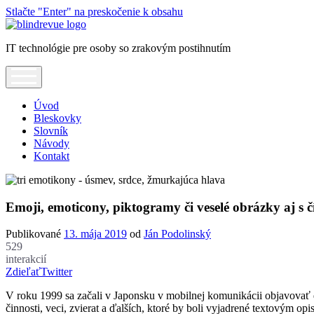
Stlačte "Enter" na preskočenie k obsahu
Blindrevue
IT technológie pre osoby so zrakovým postihnutím
open
menu
Úvod
Bleskovky
Slovník
Návody
Kontakt
Emoji, emoticony, piktogramy či veselé obrázky aj 
Publikované
13. mája 2019
od
Ján Podolinský
529
interakcií
Zdieľať
Twitter
V roku 1999 sa začali v Japonsku v mobilnej komunikácii objavovať dr
činnosti, veci, zvierat a ďalších, ktoré by boli vyjadrené textový