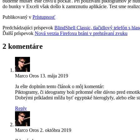
budeme musieť ešte chvíľu počkať. Pri používaní piktogramov je nutné
do bunky v Exceli však došlo k zamrznutiu aplikácie. Test sme rea
Publikovaný v
Prístupnosť
Predchádzajúci príspevok
BlindShell Classic, tlačidlový telefón s h
Ďalší príspevok
Nová verzia Firefoxu bráni v prehrávaní zvuku
2 komentáre
Marco Oros
13. mája 2019
Ja ešte doplním tento článok o môj komentár:
Piktogramy, či ideogramy boli prítomné ešte dávno pred emotik
Dobrými príkladmi môžu byť egyptské hieroglyfy, alebo ešte st
Reply
Marco Oros
2. októbra 2019