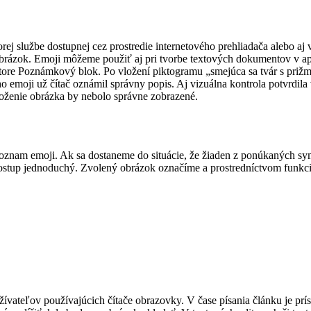
ej službe dostupnej cez prostredie internetového prehliadača alebo aj
zok. Emoji môžeme použiť aj pri tvorbe textových dokumentov v aplik
re Poznámkový blok. Po vložení piktogramu „smejúca sa tvár s prižmú
 emoji už čítač oznámil správny popis. Aj vizuálna kontrola potvrdila 
loženie obrázka by nebolo správne zobrazené.
nam emoji. Ak sa dostaneme do situácie, že žiaden z ponúkaných symb
 postup jednoduchý. Zvolený obrázok označíme a prostredníctvom funkci
oužívateľov používajúcich čítače obrazovky. V čase písania článku je 