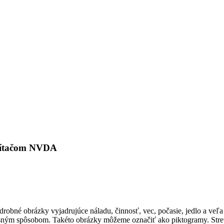
s čítačom NVDA
obné obrázky vyjadrujúce náladu, činnosť, vec, počasie, jedlo a veľa i
m opisným spôsobom. Takéto obrázky môžeme označiť ako piktogramy. St