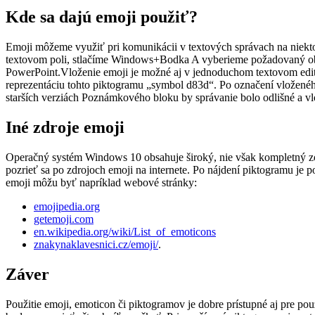
Kde sa dajú emoji použiť?
Emoji môžeme využiť pri komunikácii v textových správach na niektor
textovom poli, stlačíme Windows+Bodka A vyberieme požadovaný obrá
PowerPoint.Vloženie emoji je možné aj v jednoduchom textovom edito
reprezentáciu tohto piktogramu „symbol d83d“. Po označení vloženého
starších verziách Poznámkového bloku by správanie bolo odlišné a v
Iné zdroje emoji
Operačný systém Windows 10 obsahuje široký, nie však kompletný zoz
pozrieť sa po zdrojoch emoji na internete. Po nájdení piktogramu je
emoji môžu byť napríklad webové stránky:
emojipedia.org
getemoji.com
en.wikipedia.org/wiki/List_of_emoticons
znakynaklavesnici.cz/emoji/
.
Záver
Použitie emoji, emoticon či piktogramov je dobre prístupné aj pre p