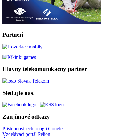
Partneri
Hlavný telekomunikačný partner
Sledujte nás!
Zaujímavé odkazy
Přístupnost technologií Google
Vzdelávací portál Pélion