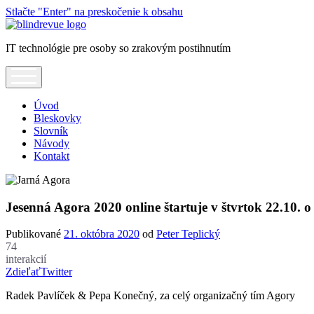
Stlačte "Enter" na preskočenie k obsahu
Blindrevue
IT technológie pre osoby so zrakovým postihnutím
open
menu
Úvod
Bleskovky
Slovník
Návody
Kontakt
Jesenná Agora 2020 online štartuje v štvrtok 22.10. 
Publikované
21. októbra 2020
od
Peter Teplický
74
interakcií
Zdieľať
Twitter
Radek Pavlíček & Pepa Konečný, za celý organizačný tím Agory