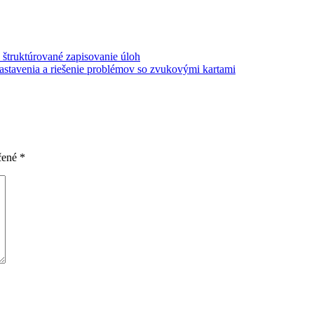
 štruktúrované zapisovanie úloh
stavenia a riešenie problémov so zvukovými kartami
čené
*