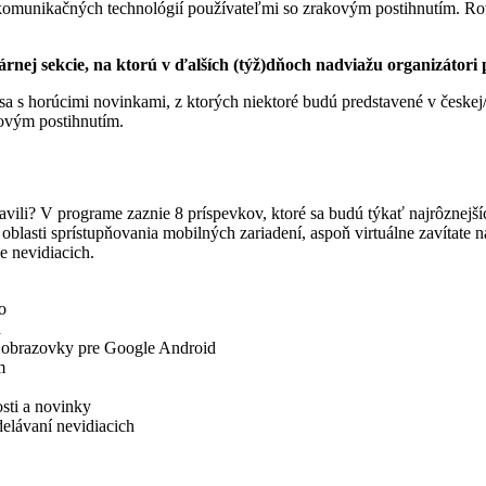
komunikačných technológií používateľmi so zrakovým postihnutím. Rov
árnej sekcie, na ktorú v ďalších (týž)dňoch nadviažu organizáto
a s horúcimi novinkami, z ktorých niektoré budú predstavené v českej/
kovým postihnutím.
ipravili? V programe zaznie 8 príspevkov, ktoré sa budú týkať najrôzne
asti sprístupňovania mobilných zariadení, aspoň virtuálne zavítate n
e nevidiacich.
o
h
tač obrazovky pre Google Android
m
sti a novinky
delávaní nevidiacich