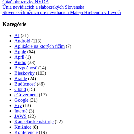
Čítač obrazovky NVDA
Únia nevidiacich a slabozrakých Slovenska
Slovenská knižnica pre nevidiacich Mateja Hrebendu v Levoči
Kategórie
AI
(21)
Android
(113)
Aplikácie na ktorých fičím
(7)
Apple
(64)
Apríl
(1)
Audio
(33)
Bezpečnosť
(14)
Bleskovky
(103)
Braille
(24)
Budúcnosť
(46)
Cloud
(15)
eGoverment
(17)
Google
(31)
Hry
(13)
Interné
(3)
JAWS
(22)
Kancelárske nástroje
(22)
Knižnice
(8)
Konferencie
(19)