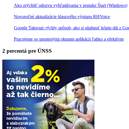
Ako zrýchliť odozvu vyhľadávania v ponuke Štart (Windows)
Novoročné aktualizácie hlasového výstupu RHVoice
Google Takeout: rýchly spôsob, ako si stiahnuť kópiu dát z Go
Pracujeme so spustenými oknami aplikácii ľahko a efektívne
2 percentá pre ÚNSS