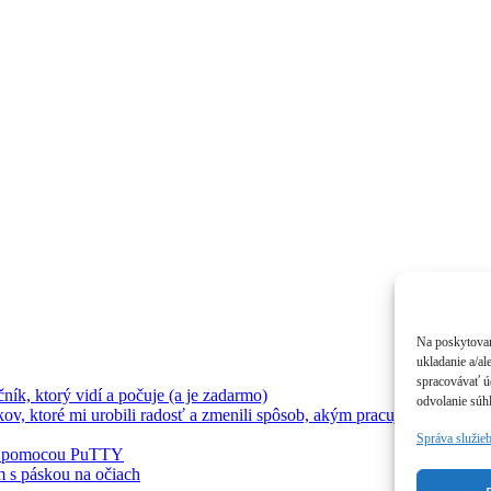
Na poskytovan
ukladanie a/al
spracovávať úd
ík, ktorý vidí a počuje (a je zadarmo)
odvolanie súhl
 ktoré mi urobili radosť a zmenili spôsob, akým pracujem
Správa služie
tu pomocou PuTTY
m s páskou na očiach