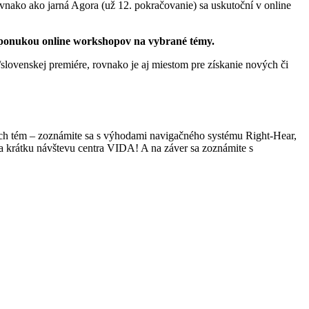
nako ako jarná Agora (už 12. pokračovanie) sa uskutoční v online
ri ponukou online workshopov na vybrané témy.
slovenskej premiére, rovnako je aj miestom pre získanie nových či
jších tém – zoznámite sa s výhodami navigačného systému Right-Hear,
a krátku návštevu centra VIDA! A na záver sa zoznámite s