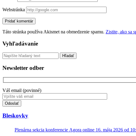
Webstránka
Táto stránka používa Akismet na obmedzenie spamu.
Zistite, ako sa
Sidebar
Vyhľadávanie
Vyhľadávanie
Newsletter odber
Váš email (povinné)
Toto
pole
nevyplňujte.
Bleskovky
Plenárna sekcia konferencie Agora online 16. mája 2026 od 10