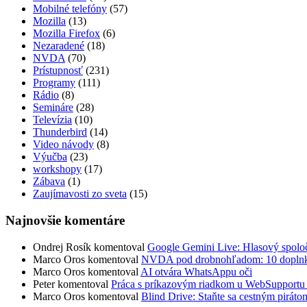
Mobilné telefóny
(57)
Mozilla
(13)
Mozilla Firefox
(6)
Nezaradené
(18)
NVDA
(70)
Prístupnosť
(231)
Programy
(111)
Rádio
(8)
Semináre
(28)
Televízia
(10)
Thunderbird
(14)
Video návody
(8)
Výučba
(23)
workshopy
(17)
Zábava
(1)
Zaujímavosti zo sveta
(15)
Najnovšie komentáre
Ondrej Rosík
komentoval
Google Gemini Live: Hlasový spoločn
Marco Oros
komentoval
NVDA pod drobnohľadom: 10 doplnkov,
Marco Oros
komentoval
AI otvára WhatsAppu oči
Peter
komentoval
Práca s príkazovým riadkom u WebSuppor
Marco Oros
komentoval
Blind Drive: Staňte sa cestným piráto