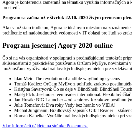
Agora je konferencia zameraná na tématiku využitia informačných a 
prostredí.
Program sa začína už v štvrtok 22.10. 2020 živým prenosom plen
Ako sa už stalo tradíciou, Agora je ideálnym miestom na zoznámenie s
prehĺbenie už nadobudnutých vedomostí v IT oblasti pre ľudí so zra
Program jesennej Agory 2020 online
Čo si na vás organizátori v spolupráci s prednášajúcimi tentokrát pr
skúsenosťami z praktického používania OrCam MyEye, novinkami v obl
možnosťami využívania braillovských displejov nielen pre vzdelávani
Idan Meir: The revolution of audible wayfinding systems
Tomáš Kadlec: OrCam MyEye z pohľadu zrakovo postihnutéh
Kristýna Savaryová: Čo se deje v BlindShell: BlindShell Touc
Matěj Plch: Jieshuo screen reader international: Flexibilný čí
Jan Husák: BIG Launcher – od seniorov k zrakovo postihnutý
Julie Tomaňová: Dva roky Vedy bez hraníc vo VIDA!
Michal Jungmann: Braillovský zápisník Orbit Reader – skúseno
Roman Kabelka: Využitie braillovských displejov nielen pri vz
Viac informácií nájdete na stránke Poslepu.cz.