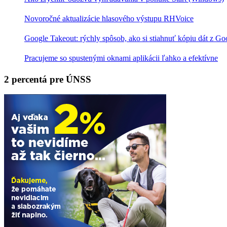
Novoročné aktualizácie hlasového výstupu RHVoice
Google Takeout: rýchly spôsob, ako si stiahnuť kópiu dát z Go
Pracujeme so spustenými oknami aplikácii ľahko a efektívne
2 percentá pre ÚNSS