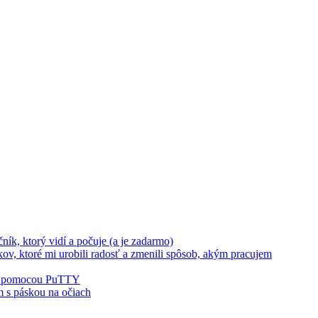
ík, ktorý vidí a počuje (a je zadarmo)
 ktoré mi urobili radosť a zmenili spôsob, akým pracujem
tu pomocou PuTTY
m s páskou na očiach