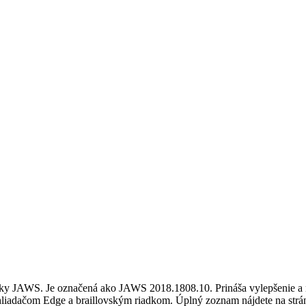
vky JAWS. Je označená ako JAWS 2018.1808.10. Prináša vylepšenie a 
ehliadačom Edge a braillovským riadkom. Úplný zoznam nájdete na str