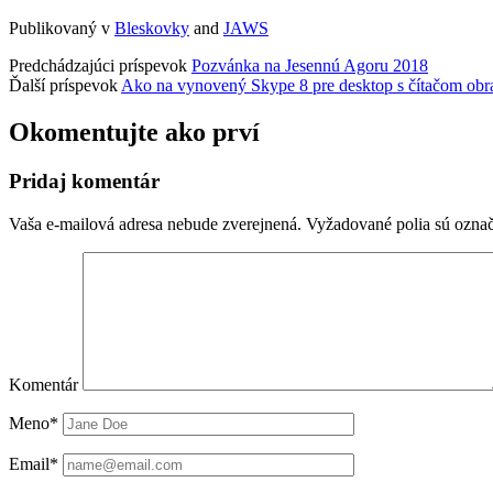
Publikovaný v
Bleskovky
and
JAWS
Predchádzajúci príspevok
Pozvánka na Jesennú Agoru 2018
Ďalší príspevok
Ako na vynovený Skype 8 pre desktop s čítačom ob
Okomentujte ako prví
Pridaj komentár
Vaša e-mailová adresa nebude zverejnená.
Vyžadované polia sú ozna
Komentár
Meno*
Email*