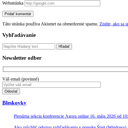
Webstránka
Táto stránka používa Akismet na obmedzenie spamu.
Zistite, ako sa
Sidebar
Vyhľadávanie
Vyhľadávanie
Newsletter odber
Váš email (povinné)
Toto
pole
nevyplňujte.
Bleskovky
Plenárna sekcia konferencie Agora online 16. mája 2026 od 10
Ako zrýchliť odozvu vyhľadávania v ponuke Štart (Windows)