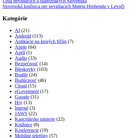
Únia nevidiacich a slabozrakých Slovenska
Slovenská knižnica pre nevidiacich Mateja Hrebendu v Levoči
Kategórie
AI
(21)
Android
(113)
Aplikácie na ktorých fičím
(7)
Apple
(64)
Apríl
(1)
Audio
(33)
Bezpečnosť
(14)
Bleskovky
(103)
Braille
(24)
Budúcnosť
(46)
Cloud
(15)
eGoverment
(17)
Google
(31)
Hry
(13)
Interné
(3)
JAWS
(22)
Kancelárske nástroje
(22)
Knižnice
(8)
Konferencie
(19)
Mobilné telefóny
(57)