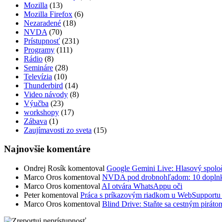
Mozilla
(13)
Mozilla Firefox
(6)
Nezaradené
(18)
NVDA
(70)
Prístupnosť
(231)
Programy
(111)
Rádio
(8)
Semináre
(28)
Televízia
(10)
Thunderbird
(14)
Video návody
(8)
Výučba
(23)
workshopy
(17)
Zábava
(1)
Zaujímavosti zo sveta
(15)
Najnovšie komentáre
Ondrej Rosík
komentoval
Google Gemini Live: Hlasový spoločn
Marco Oros
komentoval
NVDA pod drobnohľadom: 10 doplnkov,
Marco Oros
komentoval
AI otvára WhatsAppu oči
Peter
komentoval
Práca s príkazovým riadkom u WebSuppor
Marco Oros
komentoval
Blind Drive: Staňte sa cestným piráto