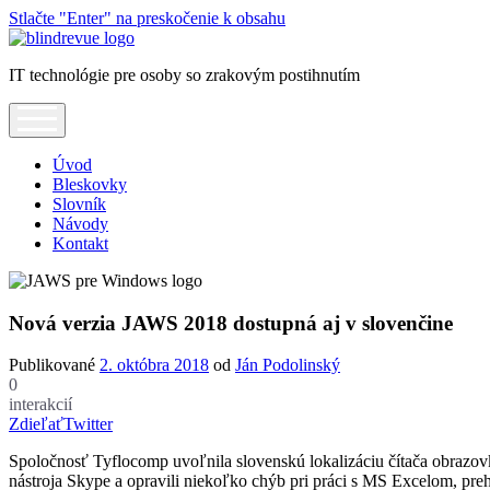
Stlačte "Enter" na preskočenie k obsahu
Blindrevue
IT technológie pre osoby so zrakovým postihnutím
open
menu
Úvod
Bleskovky
Slovník
Návody
Kontakt
Nová verzia JAWS 2018 dostupná aj v slovenčine
Publikované
2. októbra 2018
od
Ján Podolinský
0
interakcií
Zdieľať
Twitter
Spoločnosť Tyflocomp uvoľnila slovenskú lokalizáciu čítača obrazo
nástroja Skype a opravili niekoľko chýb pri práci s MS Excelom, pr