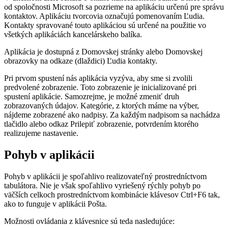
od spoločnosti Microsoft sa pozrieme na aplikáciu určenú pre správu
kontaktov. Aplikáciu tvorcovia označujú pomenovaním Ľudia.
Kontakty spravované touto aplikáciou sú určené na použitie vo
všetkých aplikáciách kancelárskeho balíka.
Aplikácia je dostupná z Domovskej stránky alebo Domovskej
obrazovky na odkaze (dlaždici) Ľudia kontakty.
Pri prvom spustení nás aplikácia vyzýva, aby sme si zvolili
predvolené zobrazenie. Toto zobrazenie je inicializované pri
spustení aplikácie. Samozrejme, je možné zmeniť druh
zobrazovaných údajov. Kategórie, z ktorých máme na výber,
nájdeme zobrazené ako nadpisy. Za každým nadpisom sa nachádza
tlačidlo alebo odkaz Prilepiť zobrazenie, potvrdením ktorého
realizujeme nastavenie.
Pohyb v aplikácii
Pohyb v aplikácii je spoľahlivo realizovateľný prostredníctvom
tabulátora. Nie je však spoľahlivo vyriešený rýchly pohyb po
väčších celkoch prostredníctvom kombinácie klávesov Ctrl+F6 tak,
ako to funguje v aplikácii Pošta.
Možnosti ovládania z klávesnice sú teda nasledujúce: