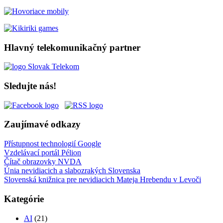
Hlavný telekomunikačný partner
Sledujte nás!
Zaujímavé odkazy
Přístupnost technologií Google
Vzdelávací portál Pélion
Čítač obrazovky NVDA
Únia nevidiacich a slabozrakých Slovenska
Slovenská knižnica pre nevidiacich Mateja Hrebendu v Levoči
Kategórie
AI
(21)