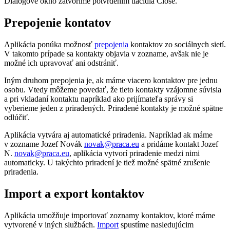
Dialógové okno zatvoríme potvrdením tlačidla Close.
Prepojenie kontatov
Aplikácia ponúka možnosť
prepojenia
kontaktov zo sociálnych sietí.
V takomto prípade sa kontakty objavia v zozname, avšak nie je
možné ich upravovať ani odstrániť.
Iným druhom prepojenia je, ak máme viacero kontaktov pre jednu
osobu. Vtedy môžeme povedať, že tieto kontakty vzájomne súvisia
a pri vkladaní kontaktu napríklad ako prijímateľa správy si
vyberieme jeden z priradených. Priradené kontakty je možné spätne
odlúčiť.
Aplikácia vytvára aj automatické priradenia. Napríklad ak máme
v zozname Jozef Novák
novak@praca.eu
a pridáme kontakt Jozef
N.
novak@praca.eu
, aplikácia vytvorí priradenie medzi nimi
automaticky. U takýchto priradení je tiež možné spätné zrušenie
priradenia.
Import a export kontaktov
Aplikácia umožňuje importovať zoznamy kontaktov, ktoré máme
vytvorené v iných službách.
Import
spustíme nasledujúcim