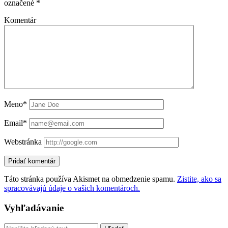
označené
*
Komentár
Meno*
Email*
Webstránka
Táto stránka používa Akismet na obmedzenie spamu.
Zistite, ako sa
spracovávajú údaje o vašich komentároch.
Sidebar
Vyhľadávanie
Vyhľadávanie