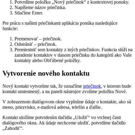
Potvrdíme položku „Nový priečinok“ z kontextovej ponuky.
Napíšeme názov priečinka.
Stlačíme Enter.
Pre prácu s našimi priečinkami aplikácia ponúka nasledujúce
funkcie:
Premenovať – priečinok.
Odstrániť – priečinok.
Premiestniť sem kontakty z iných priečinkov. Funkcia slúži na
zaradenie kontaktov v danom priečinku do kategórií ako Vaše
kontakty alebo Obľúbené položky.
Vytvorenie nového kontaktu
Nový kontakt vytvoríme tak, že označíme
priečinok
, v ktorom bude
kontakt umiestnený, a na paneli nástrojov zvolíme položku Nové.
V zobrazenom dialógovom okne vyplníme údaje o kontakte, ako sú
meno, priezvisko, e-mailová adresa, telefón a ďalšie.
Kontakt uložíme potvrdením tlačidla „Uložiť“ vo vrchnej časti
dialógového okna. Ak údaje nechceme uložiť, potvrdíme tlačidlo
„Zahodiť“.