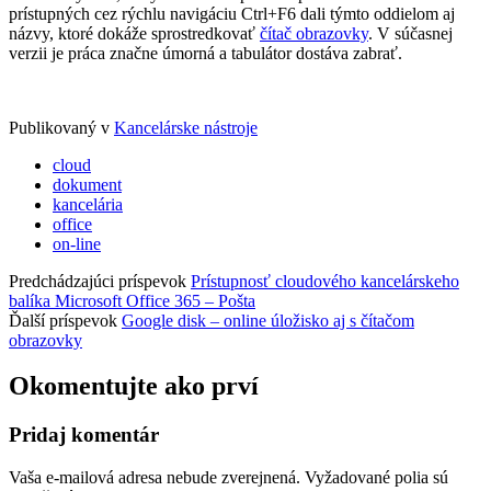
prístupných cez rýchlu navigáciu Ctrl+F6 dali týmto oddielom aj
názvy, ktoré dokáže sprostredkovať
čítač obrazovky
. V súčasnej
verzii je práca značne úmorná a tabulátor dostáva zabrať.
Publikovaný v
Kancelárske nástroje
cloud
dokument
kancelária
office
on-line
Predchádzajúci príspevok
Prístupnosť cloudového kancelárskeho
balíka Microsoft Office 365 – Pošta
Ďalší príspevok
Google disk – online úložisko aj s čítačom
obrazovky
Okomentujte ako prví
Pridaj komentár
Vaša e-mailová adresa nebude zverejnená.
Vyžadované polia sú