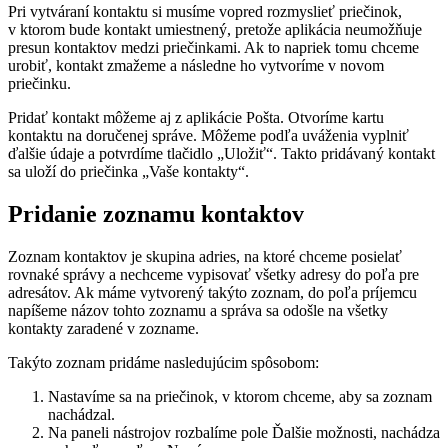
Pri vytváraní kontaktu si musíme vopred rozmyslieť priečinok,
v ktorom bude kontakt umiestnený, pretože aplikácia neumožňuje
presun kontaktov medzi priečinkami. Ak to napriek tomu chceme
urobiť, kontakt zmažeme a následne ho vytvoríme v novom
priečinku.
Pridať kontakt môžeme aj z aplikácie Pošta. Otvoríme kartu
kontaktu na doručenej správe. Môžeme podľa uváženia vyplniť
ďalšie údaje a potvrdíme tlačidlo „Uložiť“. Takto pridávaný kontakt
sa uloží do priečinka „Vaše kontakty“.
Pridanie zoznamu kontaktov
Zoznam kontaktov je skupina adries, na ktoré chceme posielať
rovnaké správy a nechceme vypisovať všetky adresy do poľa pre
adresátov. Ak máme vytvorený takýto zoznam, do poľa príjemcu
napíšeme názov tohto zoznamu a správa sa odošle na všetky
kontakty zaradené v zozname.
Takýto zoznam pridáme nasledujúcim spôsobom:
Nastavíme sa na priečinok, v ktorom chceme, aby sa zoznam
nachádzal.
Na paneli nástrojov rozbalíme pole Ďalšie možnosti, nachádza