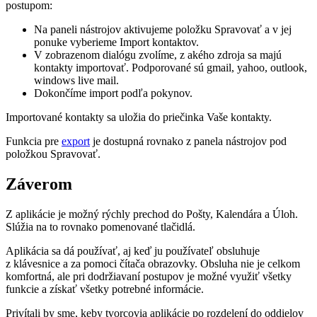
postupom:
Na paneli nástrojov aktivujeme položku Spravovať a v jej
ponuke vyberieme Import kontaktov.
V zobrazenom dialógu zvolíme, z akého zdroja sa majú
kontakty importovať. Podporované sú gmail, yahoo, outlook,
windows live mail.
Dokončíme import podľa pokynov.
Importované kontakty sa uložia do priečinka Vaše kontakty.
Funkcia pre
export
je dostupná rovnako z panela nástrojov pod
položkou Spravovať.
Záverom
Z aplikácie je možný rýchly prechod do Pošty, Kalendára a Úloh.
Slúžia na to rovnako pomenované tlačidlá.
Aplikácia sa dá používať, aj keď ju používateľ obsluhuje
z klávesnice a za pomoci čítača obrazovky. Obsluha nie je celkom
komfortná, ale pri dodržiavaní postupov je možné využiť všetky
funkcie a získať všetky potrebné informácie.
Privítali by sme, keby tvorcovia aplikácie po rozdelení do oddielov