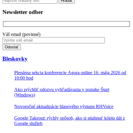
Newsletter odber
Váš email (povinné)
Toto
pole
nevyplňujte.
Bleskovky
Plenárna sekcia konferencie Agora online 16. mája 2026 od
10:00 hod
Ako zrýchliť odozvu vyhľadávania v ponuke Štart
(Windows)
Novoročné aktualizácie hlasového výstupu RHVoice
Google Takeout: rýchly spôsob, ako si stiahnuť kópiu dát z
Google služieb