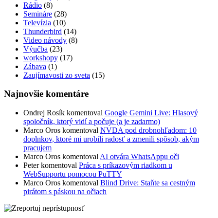
Rádio
(8)
Semináre
(28)
Televízia
(10)
Thunderbird
(14)
Video návody
(8)
Výučba
(23)
workshopy
(17)
Zábava
(1)
Zaujímavosti zo sveta
(15)
Najnovšie komentáre
Ondrej Rosík
komentoval
Google Gemini Live: Hlasový
spoločník, ktorý vidí a počuje (a je zadarmo)
Marco Oros
komentoval
NVDA pod drobnohľadom: 10
doplnkov, ktoré mi urobili radosť a zmenili spôsob, akým
pracujem
Marco Oros
komentoval
AI otvára WhatsAppu oči
Peter
komentoval
Práca s príkazovým riadkom u
WebSupportu pomocou PuTTY
Marco Oros
komentoval
Blind Drive: Staňte sa cestným
pirátom s páskou na očiach