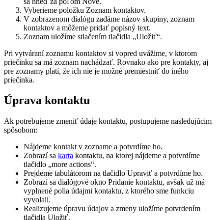
sa hneď za poľom Nové.
Vyberieme položku Zoznam kontaktov.
V zobrazenom dialógu zadáme názov skupiny, zoznam
kontaktov a môžeme pridať popisný text.
Zoznam uložíme stlačením tlačidla „Uložiť“.
Pri vytváraní zoznamu kontaktov si vopred uvážime, v ktorom
priečinku sa má zoznam nachádzať. Rovnako ako pre kontakty, aj
pre zoznamy platí, že ich nie je možné premiestniť do iného
priečinka.
Úprava kontaktu
Ak potrebujeme zmeniť údaje kontaktu, postupujeme nasledujúcim
spôsobom:
Nájdeme kontakt v zozname a potvrdíme ho.
Zobrazí sa
karta
kontaktu, na ktorej nájdeme a potvrdíme
tlačidlo „more actions“.
Prejdeme tabulátorom na tlačidlo Upraviť a potvrdíme ho.
Zobrazí sa dialógové okno Pridanie kontaktu, avšak už má
vyplnené polia údajmi kontaktu, z ktorého sme funkciu
vyvolali.
Realizujeme úpravu údajov a zmeny uložíme potvrdením
tlačidla Uložiť.