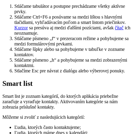
Stláčame tabulátor a postupne prechádzame všetky aktívne
prvky.
Stláčame Ctrl+F6 a posúvame sa medzi lištou s hlavnými
tlačidlami, vyhľadávacím poľom a smart listom priečinkov.
Kurzor
sa presúva aj medzi ďalšími pozíciami, avšak
čítač
ich
neoznamuje.
Stláčame písmeno „f“ v prezeracom režime a pohybujeme sa
medzi formulárovými prvkami.
Stláčame šípky alebo sa pohybujeme v tabuľke v zozname
kontaktov.
Stláčame písmeno „h“ a pohybujeme sa medzi zobrazenými
kontaktmi.
Stlačíme Esc pre návrat z dialógu alebo výberovej ponuky.
Smart list
Smart list je zoznam kategórií, do ktorých aplikácia priebežne
zaraďuje a vyraďuje kontakty. Aktivovaním kategórie sa nám
zobrazia príslušné kontakty.
Môžeme si zvoliť z nasledujúcich kategórií:
Ľudia, ktorých často kontaktujeme;
Ľudia, ktorých máme dnes v kalendári;