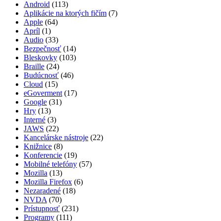
Android
(113)
Aplikácie na ktorých fičím
(7)
Apple
(64)
Apríl
(1)
Audio
(33)
Bezpečnosť
(14)
Bleskovky
(103)
Braille
(24)
Budúcnosť
(46)
Cloud
(15)
eGoverment
(17)
Google
(31)
Hry
(13)
Interné
(3)
JAWS
(22)
Kancelárske nástroje
(22)
Knižnice
(8)
Konferencie
(19)
Mobilné telefóny
(57)
Mozilla
(13)
Mozilla Firefox
(6)
Nezaradené
(18)
NVDA
(70)
Prístupnosť
(231)
Programy
(111)