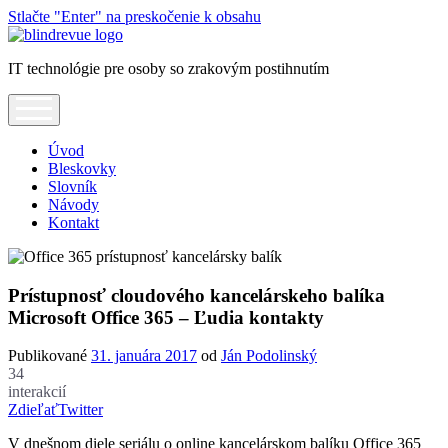
Stlačte "Enter" na preskočenie k obsahu
Blindrevue
IT technológie pre osoby so zrakovým postihnutím
open
menu
Úvod
Bleskovky
Slovník
Návody
Kontakt
Prístupnosť cloudového kancelárskeho balíka
Microsoft Office 365 – Ľudia kontakty
Publikované
31. januára 2017
od
Ján Podolinský
34
interakcií
Zdieľať
Twitter
V dnešnom diele seriálu o online kancelárskom balíku Office 365