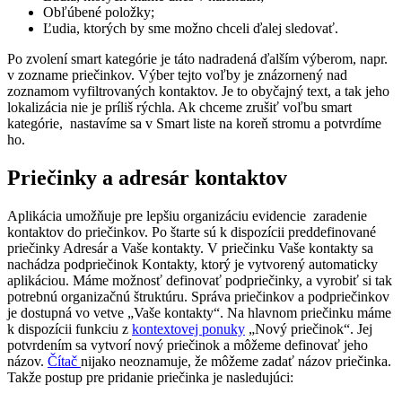
Obľúbené položky;
Ľudia, ktorých by sme možno chceli ďalej sledovať.
Po zvolení smart kategórie je táto nadradená ďalším výberom, napr.
v zozname priečinkov. Výber tejto voľby je znázornený nad
zoznamom vyfiltrovaných kontaktov. Je to obyčajný text, a tak jeho
lokalizácia nie je príliš rýchla. Ak chceme zrušiť voľbu smart
kategórie, nastavíme sa v Smart liste na koreň stromu a potvrdíme
ho.
Priečinky a adresár kontaktov
Aplikácia umožňuje pre lepšiu organizáciu evidencie zaradenie
kontaktov do priečinkov. Po štarte sú k dispozícii preddefinované
priečinky Adresár a Vaše kontakty. V priečinku Vaše kontakty sa
nachádza podpriečinok Kontakty, ktorý je vytvorený automaticky
aplikáciou. Máme možnosť definovať podpriečinky, a vyrobiť si tak
potrebnú organizačnú štruktúru. Správa priečinkov a podpriečinkov
je dostupná vo vetve „Vaše kontakty“. Na hlavnom priečinku máme
k dispozícii funkciu z
kontextovej ponuky
„Nový priečinok“. Jej
potvrdením sa vytvorí nový priečinok a môžeme definovať jeho
názov.
Čítač
nijako neoznamuje, že môžeme zadať názov priečinka.
Takže postup pre pridanie priečinka je nasledujúci: