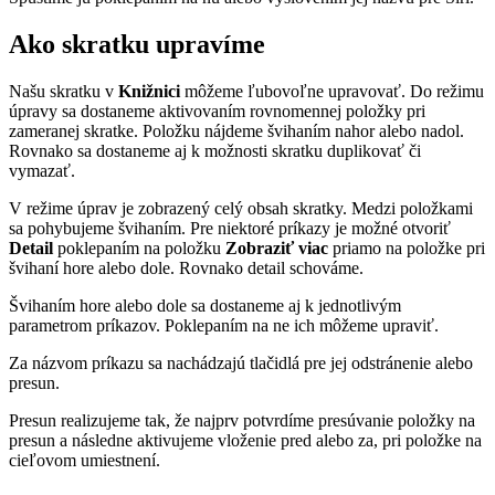
Ako skratku upravíme
Našu skratku v
Knižnici
môžeme ľubovoľne upravovať. Do režimu
úpravy sa dostaneme aktivovaním rovnomennej položky pri
zameranej skratke. Položku nájdeme švihaním nahor alebo nadol.
Rovnako sa dostaneme aj k možnosti skratku duplikovať či
vymazať.
V režime úprav je zobrazený celý obsah skratky. Medzi položkami
sa pohybujeme švihaním. Pre niektoré príkazy je možné otvoriť
Detail
poklepaním na položku
Zobraziť viac
priamo na položke pri
švihaní hore alebo dole. Rovnako detail schováme.
Švihaním hore alebo dole sa dostaneme aj k jednotlivým
parametrom príkazov. Poklepaním na ne ich môžeme upraviť.
Za názvom príkazu sa nachádzajú tlačidlá pre jej odstránenie alebo
presun.
Presun realizujeme tak, že najprv potvrdíme presúvanie položky na
presun a následne aktivujeme vloženie pred alebo za, pri položke na
cieľovom umiestnení.