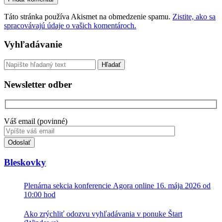
Táto stránka používa Akismet na obmedzenie spamu.
Zistite, ako sa
spracovávajú údaje o vašich komentároch.
Sidebar
Vyhľadávanie
Vyhľadávanie
Newsletter odber
Váš email (povinné)
Toto
pole
nevyplňujte.
Bleskovky
Plenárna sekcia konferencie Agora online 16. mája 2026 od
10:00 hod
Ako zrýchliť odozvu vyhľadávania v ponuke Štart