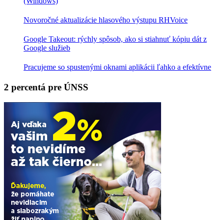
(Windows)
Novoročné aktualizácie hlasového výstupu RHVoice
Google Takeout: rýchly spôsob, ako si stiahnuť kópiu dát z
Google služieb
Pracujeme so spustenými oknami aplikácii ľahko a efektívne
2 percentá pre ÚNSS