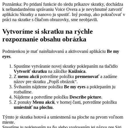
Poznámka: Po pridaní funkcie do sledu príkazov skratky, dochádza
k neštandardnému správaniu Voice Overa a je nevyhnutné zatvoriť
aplikáciu Skratky a nanovo ju spustiť. Iný postup, ako pokračovať v
práci na skratke s čítačom obrazovky, sme neobjavili.
Vytvoríme si skratku na rýchle
rozpoznanie obsahu obrázka
Podmienkou je mať nainštalovanú a aktivovanú aplikáciu
Be my
eyes
.
Spustíme vytváranie novej skratky poklepaním na tlačidlo
Vytvoriť skratku
na záložke
Knižnica
.
Z
menu akcií
potvrdíme položku
premenovať
a zadáme
názov pre skratku „Popíš obrázok“.
Švihaním nájdeme položku
Be my eyes
a poklepaním ju
rozbalíme.
Nájdeme a potvrdíme položku
Describe picture
.
Z ponuky
Menu akcií
, v hornej časti, potvrdíme položku
umiestniť na plochu
.
Týmto je skratka hotová a umiestnená na ploche na prvom voľnom
mieste.
Spustíme ju poklepaním na ňu alebo vyslovením jej názvu pre Siri.