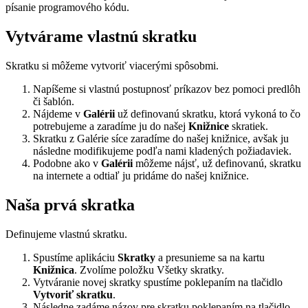
písanie programového kódu.
Vytvárame vlastnú skratku
Skratku si môžeme vytvoriť viacerými spôsobmi.
Napíšeme si vlastnú postupnosť príkazov bez pomoci predlôh
či šablón.
Nájdeme v
Galérii
už definovanú skratku, ktorá vykoná to čo
potrebujeme a zaradíme ju do našej
Knižnice
skratiek.
Skratku z Galérie síce zaradíme do našej knižnice, avšak ju
následne modifikujeme podľa nami kladených požiadaviek.
Podobne ako v
Galérii
môžeme nájsť, už definovanú, skratku
na internete a odtiaľ ju pridáme do našej knižnice.
Naša prvá skratka
Definujeme vlastnú skratku.
Spustíme aplikáciu
Skratky
a presunieme sa na kartu
Knižnica
. Zvolíme položku Všetky skratky.
Vytváranie novej skratky spustíme poklepaním na tlačidlo
Vytvoriť skratku
.
Následne zadáme názov pre skratku poklepaním na tlačidlo