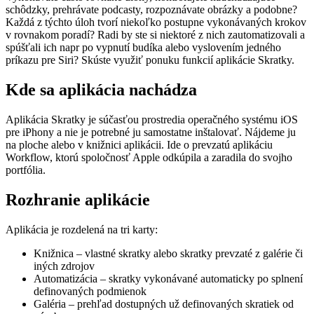
schôdzky, prehrávate podcasty, rozpoznávate obrázky a podobne?
Každá z týchto úloh tvorí niekoľko postupne vykonávaných krokov
v rovnakom poradí? Radi by ste si niektoré z nich zautomatizovali a
spúšťali ich napr po vypnutí budíka alebo vyslovením jedného
príkazu pre Siri? Skúste využiť ponuku funkcií aplikácie Skratky.
Kde sa aplikácia nachádza
Aplikácia Skratky je súčasťou prostredia operačného systému iOS
pre iPhony a nie je potrebné ju samostatne inštalovať. Nájdeme ju
na ploche alebo v knižnici aplikácii. Ide o prevzatú aplikáciu
Workflow, ktorú spoločnosť Apple odkúpila a zaradila do svojho
portfólia.
Rozhranie aplikácie
Aplikácia je rozdelená na tri karty:
Knižnica – vlastné skratky alebo skratky prevzaté z galérie či
iných zdrojov
Automatizácia – skratky vykonávané automaticky po splnení
definovaných podmienok
Galéria – prehľad dostupných už definovaných skratiek od