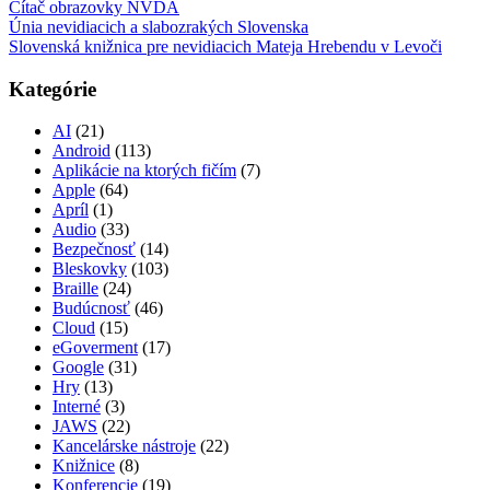
Čítač obrazovky NVDA
Únia nevidiacich a slabozrakých Slovenska
Slovenská knižnica pre nevidiacich Mateja Hrebendu v Levoči
Kategórie
AI
(21)
Android
(113)
Aplikácie na ktorých fičím
(7)
Apple
(64)
Apríl
(1)
Audio
(33)
Bezpečnosť
(14)
Bleskovky
(103)
Braille
(24)
Budúcnosť
(46)
Cloud
(15)
eGoverment
(17)
Google
(31)
Hry
(13)
Interné
(3)
JAWS
(22)
Kancelárske nástroje
(22)
Knižnice
(8)
Konferencie
(19)