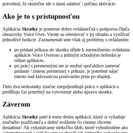
potvrdení, že skutočne ide o danú udalosť / príčinu aktivácie.
Ako je to s prístupnosťou
Aplikácia
Skratky
je pomerne dobre ovládateľná s podporou čítača
obrazovky Voice Over. Vieme sa orientovať v jej obsahu a využívať
jednotlivé funkcie. Zaznamenali sme však aj problémy s ovládaním:
po pridaní príkazu do skratky dôjde k znemožneniu ovládania
aplikácie Voice Overom a jediným schodným riešením je
reštart aplikácie,
pri práci s premennými nie je možné spoľahlivo zamerať
pridanie / zmenu premennej v príkaze, je potrebné nájsť
miesto nad klávesnicou posúvaním prsta po displeji.
Tieto dva nedostatky značne znepríjemňujú prácu v aplikácii a
predĺžuju čas potrebný na vytvorenie alebo úpravu skratky.
Záverom
Aplikácia
Skratky
patrí k tomu druhu aplikácií, ktorý si vyžaduje
zručného používateľa a dobré uváženie čo vlastne chceme
dosiahnuť. Ak vykonávame niekoľko úloh, ktoré vyhodnotíme ako
automatizované a radi by sme sa zbavili ich rutinného vykonávania