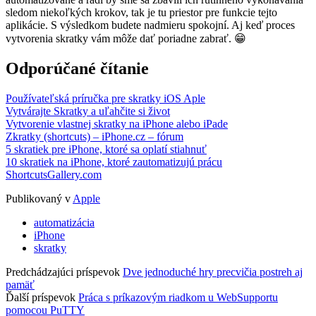
sledom niekoľkých krokov, tak je tu priestor pre funkcie tejto
aplikácie. S výsledkom budete nadmieru spokojní. Aj keď proces
vytvorenia skratky vám môže dať poriadne zabrať. 😁
Odporúčané čítanie
Používateľská príručka pre skratky iOS Aple
Vytvárajte Skratky a uľahčite si život
Vytvorenie vlastnej skratky na iPhone alebo iPade
Zkratky (shortcuts) – iPhone.cz – fórum
5 skratiek pre iPhone, ktoré sa oplatí stiahnuť
10 skratiek na iPhone, ktoré zautomatizujú prácu
ShortcutsGallery.com
Publikovaný v
Apple
automatizácia
iPhone
skratky
Predchádzajúci príspevok
Dve jednoduché hry precvičia postreh aj
pamäť
Ďalší príspevok
Práca s príkazovým riadkom u WebSupportu
pomocou PuTTY