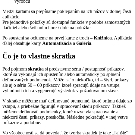
výrobcu
Medzi kartami sa prepíname poklepaním na ich názov v dolnej časti
aplikácie.
Pre jednotlivé položky sú dostupné funkcie v podobe samostatných
tlačidiel alebo švihaním hore / dole na položke.
Po spustení sa ocitneme na prvej karte z troch –
Knižnica
. Aplikácia
ďalej obsahuje karty
Automatizácia
a
Galéria
.
Čo je to vlastne skratka
Pod pojmom
skratka
si predstavme sériu / postupnosť príkazov,
ktoré sa vykonajú ich spustením alebo automaticky po splnení
definovaných podmienok. Môže ísť o niekoľko, tri – štyri, príkazy,
ale aj o sériu 50 – 60 príkazov, ktoré spracujú údaje na vstupe,
vyhodnotia ich a vygenerujú výsledok v požadovanom stave.
V skratke môžeme mať definované premenné, ktoré príjmu údaje zo
vstupu, a priebežne figurujú v spracovaní sledu príkazov. Taktiež
môžeme definovať podmienky, ktoré rozvetvia spracovanie a
niektoré časti, príkazy, preskočia. Následne pokračujú v inej vetve
príkazov a podobne.
Vo všeobecnosti sa dá povedať, že tvorba skratiek je také „ľahšie“