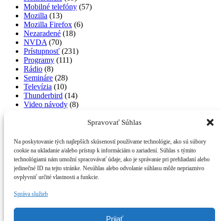
Mobilné telefóny
(57)
Mozilla
(13)
Mozilla Firefox
(6)
Nezaradené
(18)
NVDA
(70)
Prístupnosť
(231)
Programy
(111)
Rádio
(8)
Semináre
(28)
Televízia
(10)
Thunderbird
(14)
Video návody
(8)
Výučba
(23)
workshopy
(17)
Spravovať Súhlas
Zábava
(1)
Zaujímavosti zo sveta
(15)
Na poskytovanie tých najlepších skúseností používame technológie, ako sú súbory
cookie na ukladanie a/alebo prístup k informáciám o zariadení. Súhlas s týmito
Najnovšie komentáre
technológiami nám umožní spracovávať údaje, ako je správanie pri prehliadaní alebo
jedinečné ID na tejto stránke. Nesúhlas alebo odvolanie súhlasu môže nepriaznivo
ovplyvniť určité vlastnosti a funkcie.
Marco Oros
komentoval
Eurofly 3 prichádza 20.1.2024
Ondrej Rosík
komentoval
Google Gemini Live: Hlasový
Správa služieb
spoločník, ktorý vidí a počuje (a je zadarmo)
Marco Oros
komentoval
NVDA pod drobnohľadom: 10
doplnkov, ktoré mi urobili radosť a zmenili spôsob, akým
Prijať