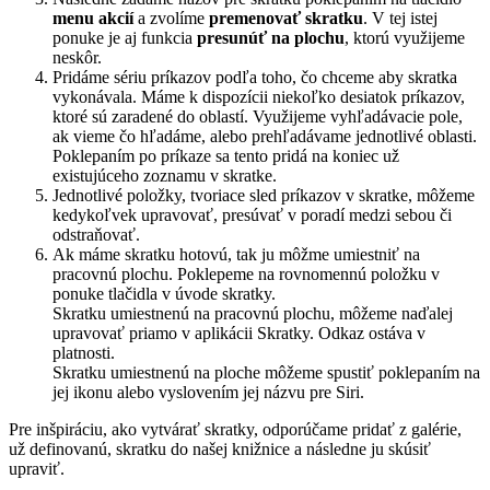
menu akcií
a zvolíme
premenovať skratku
. V tej istej
ponuke je aj funkcia
presunúť na plochu
, ktorú využijeme
neskôr.
Pridáme sériu príkazov podľa toho, čo chceme aby skratka
vykonávala. Máme k dispozícii niekoľko desiatok príkazov,
ktoré sú zaradené do oblastí. Využijeme vyhľadávacie pole,
ak vieme čo hľadáme, alebo prehľadávame jednotlivé oblasti.
Poklepaním po príkaze sa tento pridá na koniec už
existujúceho zoznamu v skratke.
Jednotlivé položky, tvoriace sled príkazov v skratke, môžeme
kedykoľvek upravovať, presúvať v poradí medzi sebou či
odstraňovať.
Ak máme skratku hotovú, tak ju môžme umiestniť na
pracovnú plochu. Poklepeme na rovnomennú položku v
ponuke tlačidla v úvode skratky.
Skratku umiestnenú na pracovnú plochu, môžeme naďalej
upravovať priamo v aplikácii Skratky. Odkaz ostáva v
platnosti.
Skratku umiestnenú na ploche môžeme spustiť poklepaním na
jej ikonu alebo vyslovením jej názvu pre Siri.
Pre inšpiráciu, ako vytvárať skratky, odporúčame pridať z galérie,
už definovanú, skratku do našej knižnice a následne ju skúsiť
upraviť.