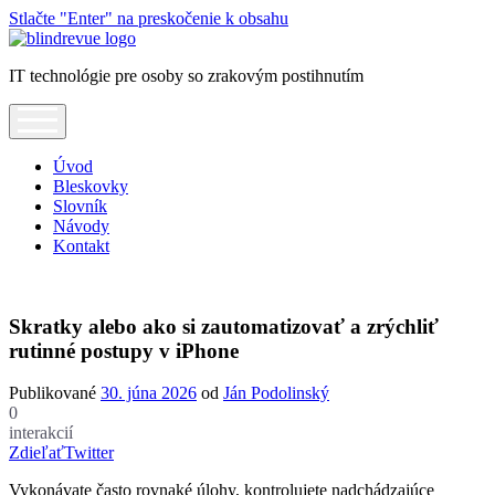
Stlačte "Enter" na preskočenie k obsahu
Blindrevue
IT technológie pre osoby so zrakovým postihnutím
open
menu
Úvod
Bleskovky
Slovník
Návody
Kontakt
Skratky alebo ako si zautomatizovať a zrýchliť
rutinné postupy v iPhone
Publikované
30. júna 2026
od
Ján Podolinský
0
interakcií
Zdieľať
Twitter
Vykonávate často rovnaké úlohy, kontrolujete nadchádzajúce