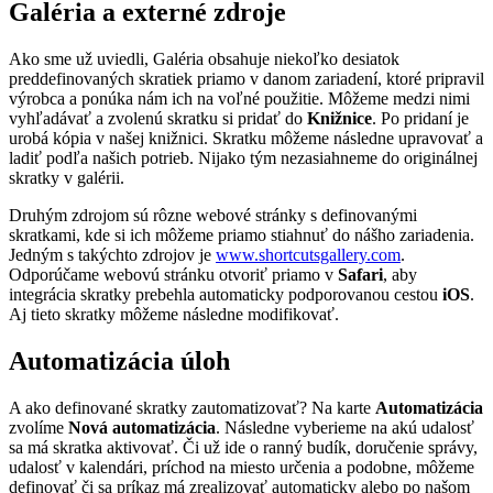
Galéria a externé zdroje
Ako sme už uviedli, Galéria obsahuje niekoľko desiatok
preddefinovaných skratiek priamo v danom zariadení, ktoré pripravil
výrobca a ponúka nám ich na voľné použitie. Môžeme medzi nimi
vyhľadávať a zvolenú skratku si pridať do
Knižnice
. Po pridaní je
urobá kópia v našej knižnici. Skratku môžeme následne upravovať a
ladiť podľa našich potrieb. Nijako tým nezasiahneme do originálnej
skratky v galérii.
Druhým zdrojom sú rôzne webové stránky s definovanými
skratkami, kde si ich môžeme priamo stiahnuť do nášho zariadenia.
Jedným s takýchto zdrojov je
www.shortcutsgallery.com
.
Odporúčame webovú stránku otvoriť priamo v
Safari
, aby
integrácia skratky prebehla automaticky podporovanou cestou
iOS
.
Aj tieto skratky môžeme následne modifikovať.
Automatizácia úloh
A ako definované skratky zautomatizovať? Na karte
Automatizácia
zvolíme
Nová automatizácia
. Následne vyberieme na akú udalosť
sa má skratka aktivovať. Či už ide o ranný budík, doručenie správy,
udalosť v kalendári, príchod na miesto určenia a podobne, môžeme
definovať či sa príkaz má zrealizovať automaticky alebo po našom