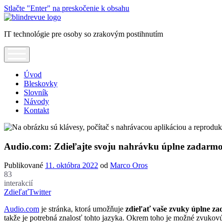
Stlačte "Enter" na preskočenie k obsahu
Blindrevue
IT technológie pre osoby so zrakovým postihnutím
open
menu
Úvod
Bleskovky
Slovník
Návody
Kontakt
Audio.com: Zdieľajte svoju nahrávku úplne zadarm
Publikované
11. októbra 2022
od
Marco Oros
83
interakcií
Zdieľať
Twitter
Audio.com
je stránka, ktorá umožňuje
zdieľať vaše zvuky úplne z
takže je potrebná znalosť tohto jazyka. Okrem toho je možné zvuko