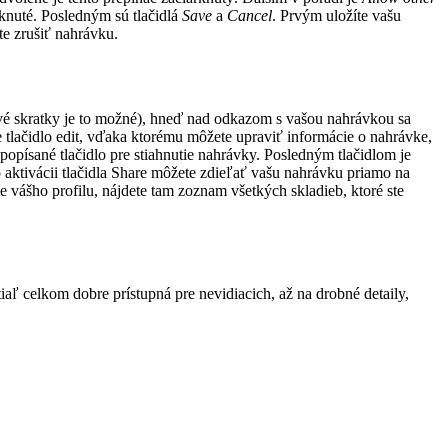
rknuté. Posledným sú tlačidlá
Save
a
Cancel
. Prvým uložíte vašu
te zrušiť nahrávku.
ové skratky je to možné), hneď nad odkazom s vašou nahrávkou sa
e tlačidlo edit, vďaka ktorému môžete upraviť informácie o nahrávke,
popísané tlačidlo pre stiahnutie nahrávky. Posledným tlačidlom je
Po aktivácii tlačidla Share môžete zdieľať vašu nahrávku priamo na
vášho profilu, nájdete tam zoznam všetkých skladieb, ktoré ste
ľ celkom dobre prístupná pre nevidiacich, až na drobné detaily,