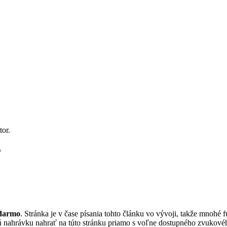
o
adarmo
. Stránka je v čase písania tohto článku vo vývoji, takže mnohé 
vú nahrávku nahrať na túto stránku priamo s voľne dostupného zvukové