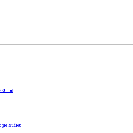
:00 hod
ogle služieb