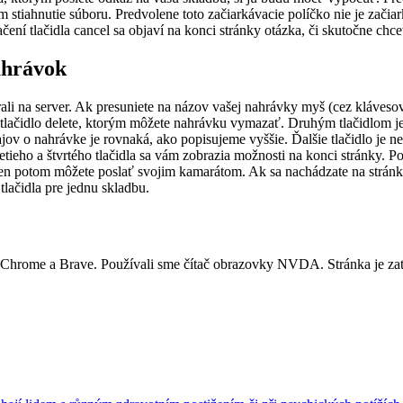
 stiahnutie súboru. Predvolene toto začiarkávacie políčko nie je začia
čení tlačidla cancel sa objaví na konci stránky otázka, či skutočne chce
ahrávok
ali na server. Ak presuniete na názov vašej nahrávky myš (cez kláves
e tlačidlo delete, ktorým môžete nahrávku vymazať. Druhým tlačidlom j
jov o nahrávke je rovnaká, ako popisujeme vyššie. Ďalšie tlačidlo je ne
retieho a štvrtého tlačidla sa vám zobrazia možnosti na konci stránky. 
en potom môžete poslať svojim kamarátom. Ak sa nachádzate na stránke 
tlačidla pre jednu skladbu.
 Chrome a Brave. Používali sme čítač obrazovky NVDA. Stránka je zatia