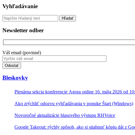
Sidebar
Vyhľadávanie
Vyhľadávanie
Newsletter odber
Váš email (povinné)
Toto
pole
nevyplňujte.
Bleskovky
Plenárna sekcia konferencie Agora online 16. mája 2026 od 10
Ako zrýchliť odozvu vyhľadávania v ponuke Štart (Windows)
Novoročné aktualizácie hlasového výstupu RHVoice
Google Takeout: rýchly spôsob, ako si stiahnuť kópiu dát z Go