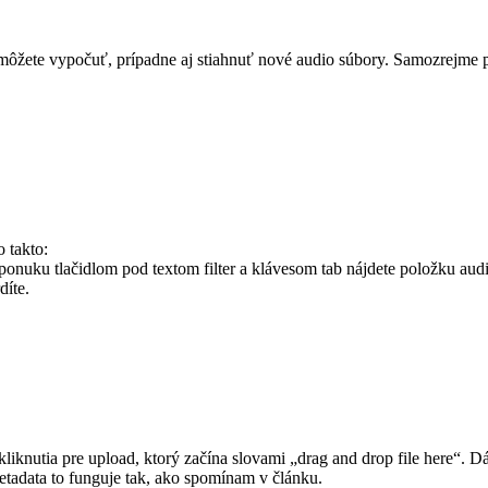
ôžete vypočuť, prípadne aj stiahnuť nové audio súbory. Samozrejme plat
o takto:
nuku tlačidlom pod textom filter a klávesom tab nájdete položku audio. 
díte.
knutia pre upload, ktorý začína slovami „drag and drop file here“. Dá s
 metadata to funguje tak, ako spomínam v článku.