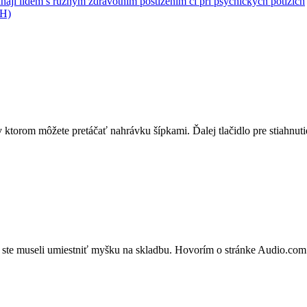
jí lidem s různým zdravotním postižením či při psychických potížích
GH)
 ktorom môžete pretáčať nahrávku šípkami. Ďalej tlačidlo pre stiahnut
y ste museli umiestniť myšku na skladbu. Hovorím o stránke Audio.com pr