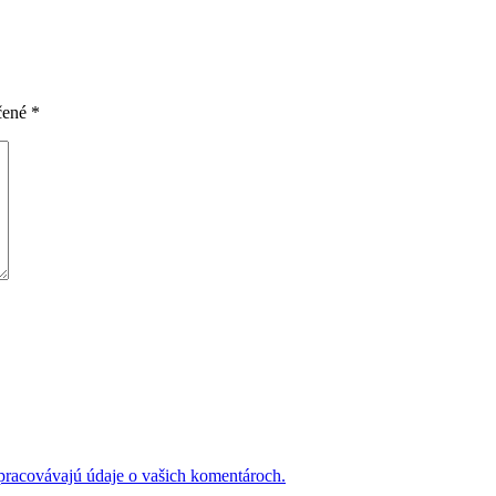
čené
*
 spracovávajú údaje o vašich komentároch.