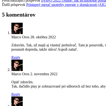
Predchádzajúci príspevok
INSPO 2022 Online: Jak technologie pomáha
Ďalší príspevok
Prístupný merač spotreby energie v domácnosti (AI
5 komentárov
Marco Oros
28. októbra 2022
Zdravím. Tak, už majú aj vlastný prehrávač. Tam je posuvník, v
posunuli dopredu, takže sláva! Aspoň zatiaľ.
Reply
Marco Oros
2. novembra 2022
Opäť zdravím.
Tak, tlačidlo play je zobrazované pri súboroch už bez toho, ab
Reply