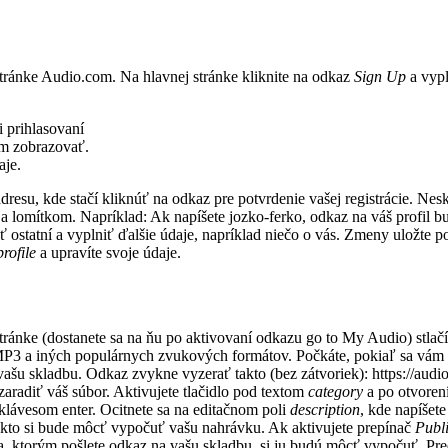
 stránke Audio.com. Na hlavnej stránke kliknite na odkaz
Sign Up
a vypl
i prihlasovaní
ým zobrazovať.
aje.
esu, kde stačí kliknúť na odkaz pre potvrdenie vašej registrácie. Neskô
 a lomítkom. Napríklad: Ak napíšete jozko-ferko, odkaz na váš profil 
ť ostatní a vyplniť ďalšie údaje, napríklad niečo o vás. Zmeny uložte p
profile
a upravíte svoje údaje.
ránke (dostanete sa na ňu po aktivovaní odkazu go to My Audio) stlačí
P3 a iných populárnych zvukových formátov. Počkáte, pokiaľ sa vám s
ašu skladbu. Odkaz zvykne vyzerať takto (bez zátvoriek): https://audio
 zaradiť váš súbor. Aktivujete tlačidlo pod textom
category
a po otvorení
 klávesom enter. Ocitnete sa na editačnom poli
description
, kde napíšet
 kto si bude môcť vypočuť vašu nahrávku. Ak aktivujete prepínač
Publ
ia, ktorým pošlete odkaz na vašu skladbu, si ju budú môcť vypočuť. Pre