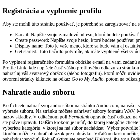
Registrácia a vyplnenie profilu
Aby ste mohli túto stránku používať, je potrebné sa zaregistrovať na
E-mail: Napíšte svoju e-mailovú adresu, ktorú budete používať
Create password: Napíšte svoje heslo, ktoré budete používať pr
Display name: Toto je vaše meno, ktoré sa bude vám aj ostatn
Get started: Toto tlačidlo potvrdíte, ak máte vyplnené všetky úd
Po vyplnení registračného formulára obdržíte e-mail na vami zadanú adr
Profile Link, kde napíšete časť vášho profilového odkazu za stránkou
nahrať aj váš avatarový obrázok (alebo fotografiu), ktorú môžu uvidie
otvorení stránky kliknete na odkaz
Go to My Audio
, potom na odkaz
Nahratie audio súboru
Keď chcete nahrať svoj audio súbor na stránku Audio.com, na vašej st
vybratie súboru. Na stránku môžete nahrávať súbory formátu WAV, M
názov skladby. V editačnom poli
Permalink
opravíte časť odkazu na v
ste práve upravili. Ďalším krokom je určiť, do ktorej kategórie chcete
vyberiete kategóriu, v ktorej sa má súbor nachádzať. Výber potvrdíte
ktorého môžete nahrať obrázok pre nahrávku. Vďalšom kroku určíte,
nahrávku vypočuť. Pokiaľ aktivujete prepínač
Unlisted
, iba vy a ľud