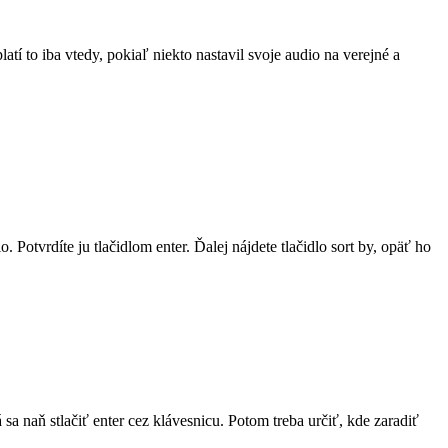
í to iba vtedy, pokiaľ niekto nastavil svoje audio na verejné a
Potvrdíte ju tlačidlom enter. Ďalej nájdete tlačidlo sort by, opäť ho
a naň stlačiť enter cez klávesnicu. Potom treba určiť, kde zaradiť