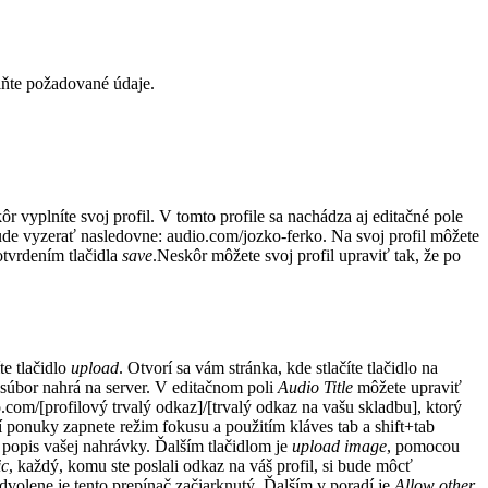
ňte požadované údaje.
r vyplníte svoj profil. V tomto profile sa nachádza aj editačné pole
bude vyzerať nasledovne: audio.com/jozko-ferko. Na svoj profil môžete
otvrdením tlačidla
save
.Neskôr môžete svoj profil upraviť tak, že po
te tlačidlo
upload
. Otvorí sa vám stránka, kde stlačíte tlačidlo na
úbor nahrá na server. V editačnom poli
Audio Title
môžete upraviť
.com/[profilový trvalý odkaz]/[trvalý odkaz na vašu skladbu], ktorý
 ponuky zapnete režim fokusu a použitím kláves tab a shift+tab
e popis vašej nahrávky. Ďalším tlačidlom je
upload image
, pomocou
ic
, každý, komu ste poslali odkaz na váš profil, si bude môcť
dvolene je tento prepínač začiarknutý. Ďalším v poradí je
Allow other