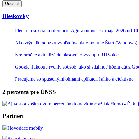
Toto
pole
nevyplňujte.
Bleskovky
Plenárna sekcia konferencie Agora online 16. mája 2026 od 10
Ako zrýchliť odozvu vyhľadávania v ponuke Štart (Windows)
Novoročné aktualizácie hlasového výstupu RHVoice
Google Takeout: rýchly spôsob, ako si stiahnuť kópiu dát z Go
Pracujeme so spustenými oknami aplikácii ľahko a efektívne
2 percentá pre ÚNSS
Partneri