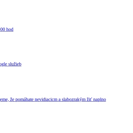
:00 hod
ogle služieb