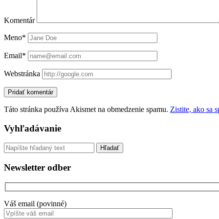
Komentár
Meno*
Email*
Webstránka
Táto stránka používa Akismet na obmedzenie spamu.
Zistite, ako sa
Sidebar
Vyhľadávanie
Vyhľadávanie
Newsletter odber
Váš email (povinné)