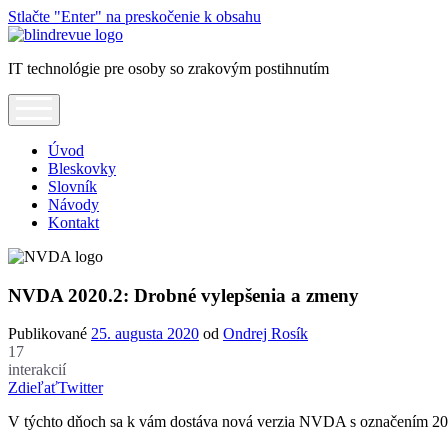
Stlačte "Enter" na preskočenie k obsahu
Blindrevue
IT technológie pre osoby so zrakovým postihnutím
open
menu
Úvod
Bleskovky
Slovník
Návody
Kontakt
NVDA 2020.2: Drobné vylepšenia a zmeny
Publikované
25. augusta 2020
od
Ondrej Rosík
17
interakcií
Zdieľať
Twitter
V týchto dňoch sa k vám dostáva nová verzia NVDA s označením 202