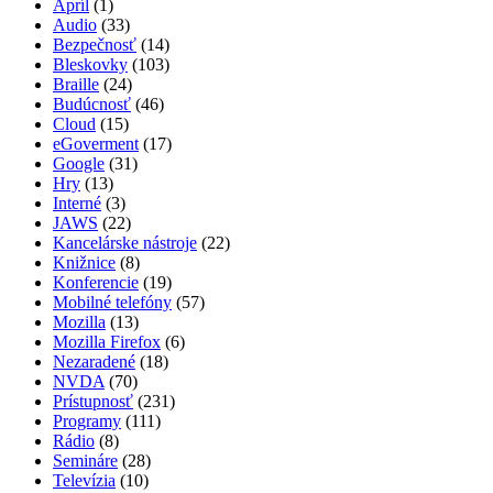
Apríl
(1)
Audio
(33)
Bezpečnosť
(14)
Bleskovky
(103)
Braille
(24)
Budúcnosť
(46)
Cloud
(15)
eGoverment
(17)
Google
(31)
Hry
(13)
Interné
(3)
JAWS
(22)
Kancelárske nástroje
(22)
Knižnice
(8)
Konferencie
(19)
Mobilné telefóny
(57)
Mozilla
(13)
Mozilla Firefox
(6)
Nezaradené
(18)
NVDA
(70)
Prístupnosť
(231)
Programy
(111)
Rádio
(8)
Semináre
(28)
Televízia
(10)