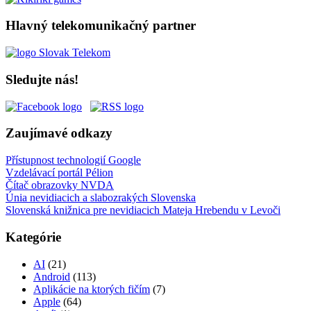
Hlavný telekomunikačný partner
Sledujte nás!
Zaujímavé odkazy
Přístupnost technologií Google
Vzdelávací portál Pélion
Čítač obrazovky NVDA
Únia nevidiacich a slabozrakých Slovenska
Slovenská knižnica pre nevidiacich Mateja Hrebendu v Levoči
Kategórie
AI
(21)
Android
(113)
Aplikácie na ktorých fičím
(7)
Apple
(64)