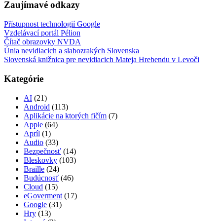
Zaujímavé odkazy
Přístupnost technologií Google
Vzdelávací portál Pélion
Čítač obrazovky NVDA
Únia nevidiacich a slabozrakých Slovenska
Slovenská knižnica pre nevidiacich Mateja Hrebendu v Levoči
Kategórie
AI
(21)
Android
(113)
Aplikácie na ktorých fičím
(7)
Apple
(64)
Apríl
(1)
Audio
(33)
Bezpečnosť
(14)
Bleskovky
(103)
Braille
(24)
Budúcnosť
(46)
Cloud
(15)
eGoverment
(17)
Google
(31)
Hry
(13)