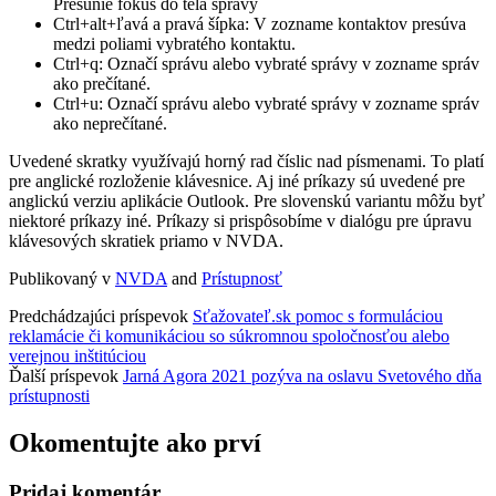
Presunie fokus do tela správy
Ctrl+alt+ľavá a pravá šípka: V zozname kontaktov presúva
medzi poliami vybratého kontaktu.
Ctrl+q: Označí správu alebo vybraté správy v zozname správ
ako prečítané.
Ctrl+u: Označí správu alebo vybraté správy v zozname správ
ako neprečítané.
Uvedené skratky využívajú horný rad číslic nad písmenami. To platí
pre anglické rozloženie klávesnice. Aj iné príkazy sú uvedené pre
anglickú verziu aplikácie Outlook. Pre slovenskú variantu môžu byť
niektoré príkazy iné. Príkazy si prispôsobíme v dialógu pre úpravu
klávesových skratiek priamo v NVDA.
Publikovaný v
NVDA
and
Prístupnosť
Predchádzajúci príspevok
Sťažovateľ.sk pomoc s formuláciou
reklamácie či komunikáciou so súkromnou spoločnosťou alebo
verejnou inštitúciou
Ďalší príspevok
Jarná Agora 2021 pozýva na oslavu Svetového dňa
prístupnosti
Okomentujte ako prví
Pridaj komentár