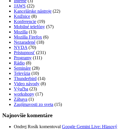
Interné
(3)
JAWS
(22)
Kancelárske nástroje
(22)
Knižnice
(8)
Konferencie
(19)
Mobilné telefóny
(57)
Mozilla
(13)
Mozilla Firefox
(6)
Nezaradené
(18)
NVDA
(70)
Prístupnosť
(231)
Programy
(111)
Rádio
(8)
Semináre
(28)
Televízia
(10)
Thunderbird
(14)
Video návody
(8)
Výučba
(23)
workshopy
(17)
Zábava
(1)
Zaujímavosti zo sveta
(15)
Najnovšie komentáre
Ondrej Rosík
komentoval
Google Gemini Live: Hlasový