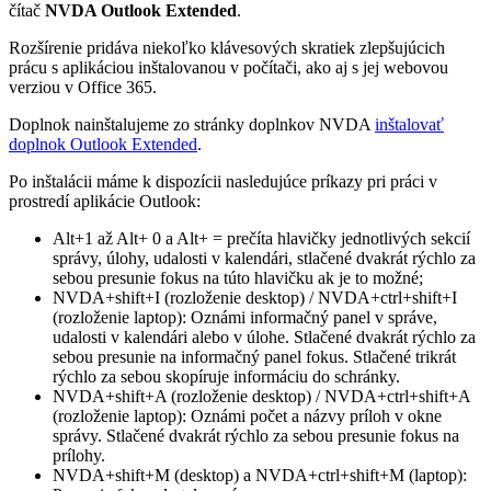
čítač
NVDA Outlook Extended
.
Rozšírenie pridáva niekoľko klávesových skratiek zlepšujúcich
prácu s aplikáciou inštalovanou v počítači, ako aj s jej webovou
verziou v Office 365.
Doplnok nainštalujeme zo stránky doplnkov NVDA
inštalovať
doplnok Outlook Extended
.
Po inštalácii máme k dispozícii nasledujúce príkazy pri práci v
prostredí aplikácie Outlook:
Alt+1 až Alt+ 0 a Alt+ = prečíta hlavičky jednotlivých sekcií
správy, úlohy, udalosti v kalendári, stlačené dvakrát rýchlo za
sebou presunie fokus na túto hlavičku ak je to možné;
NVDA+shift+I (rozloženie desktop) / NVDA+ctrl+shift+I
(rozloženie laptop): Oznámi informačný panel v správe,
udalosti v kalendári alebo v úlohe. Stlačené dvakrát rýchlo za
sebou presunie na informačný panel fokus. Stlačené trikrát
rýchlo za sebou skopíruje informáciu do schránky.
NVDA+shift+A (rozloženie desktop) / NVDA+ctrl+shift+A
(rozloženie laptop): Oznámi počet a názvy príloh v okne
správy. Stlačené dvakrát rýchlo za sebou presunie fokus na
prílohy.
NVDA+shift+M (desktop) a NVDA+ctrl+shift+M (laptop):