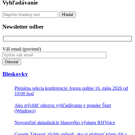
Sidebar
Vyhľadávanie
Vyhľadávanie
Newsletter odber
Váš email (povinné)
Toto
pole
nevyplňujte.
Bleskovky
Plenárna sekcia konferencie Agora online 16. mája 2026 od
10:00 hod
Ako zrýchliť odozvu vyhľadávania v ponuke Štart
(Windows)
Novoročné aktualizácie hlasového výstupu RHVoice
Google Takeout: rýchly spôsob, ako si stiahnuť kópiu dát z