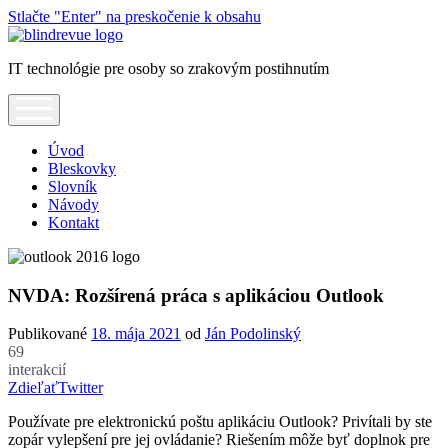
Stlačte "Enter" na preskočenie k obsahu
Blindrevue
IT technológie pre osoby so zrakovým postihnutím
open
menu
Úvod
Bleskovky
Slovník
Návody
Kontakt
NVDA: Rozšírená práca s aplikáciou Outlook
Publikované
18. mája 2021
od
Ján Podolinský
69
interakcií
Zdieľať
Twitter
Používate pre elektronickú poštu aplikáciu Outlook? Privítali by ste
zopár vylepšení pre jej ovládanie? Riešením môže byť doplnok pre