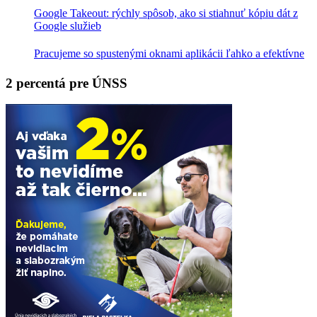
Google Takeout: rýchly spôsob, ako si stiahnuť kópiu dát z
Google služieb
Pracujeme so spustenými oknami aplikácii ľahko a efektívne
2 percentá pre ÚNSS