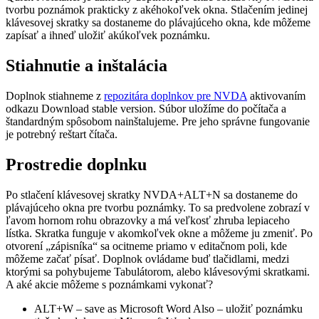
tvorbu poznámok prakticky z akéhokoľvek okna. Stlačením jedinej
klávesovej skratky sa dostaneme do plávajúceho okna, kde môžeme
zapísať a ihneď uložiť akúkoľvek poznámku.
Stiahnutie a inštalácia
Doplnok stiahneme z
repozitára doplnkov pre NVDA
aktivovaním
odkazu Download stable version. Súbor uložíme do počítača a
štandardným spôsobom nainštalujeme. Pre jeho správne fungovanie
je potrebný reštart čítača.
Prostredie doplnku
Po stlačení klávesovej skratky NVDA+ALT+N sa dostaneme do
plávajúceho okna pre tvorbu poznámky. To sa predvolene zobrazí v
ľavom hornom rohu obrazovky a má veľkosť zhruba lepiaceho
lístka. Skratka funguje v akomkoľvek okne a môžeme ju zmeniť. Po
otvorení „zápisníka“ sa ocitneme priamo v editačnom poli, kde
môžeme začať písať. Doplnok ovládame buď tlačidlami, medzi
ktorými sa pohybujeme Tabulátorom, alebo klávesovými skratkami.
A aké akcie môžeme s poznámkami vykonať?
ALT+W – save as Microsoft Word Also – uložiť poznámku