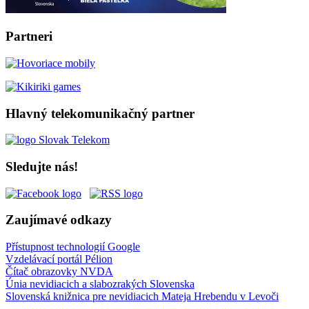
Partneri
Hlavný telekomunikačný partner
Sledujte nás!
Zaujímavé odkazy
Přístupnost technologií Google
Vzdelávací portál Pélion
Čítač obrazovky NVDA
Únia nevidiacich a slabozrakých Slovenska
Slovenská knižnica pre nevidiacich Mateja Hrebendu v Levoči