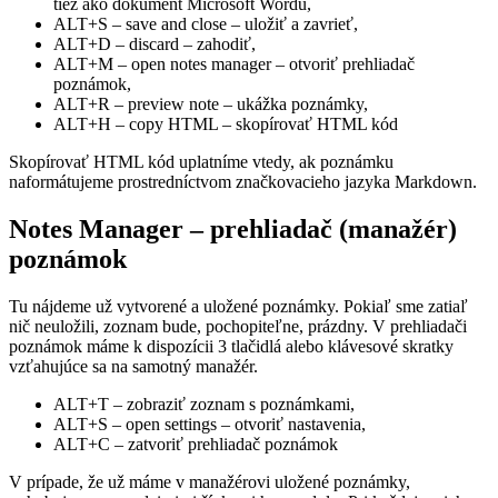
tiež ako dokument Microsoft Wordu,
ALT+S – save and close – uložiť a zavrieť,
ALT+D – discard – zahodiť,
ALT+M – open notes manager – otvoriť prehliadač
poznámok,
ALT+R – preview note – ukážka poznámky,
ALT+H – copy HTML – skopírovať HTML kód
Skopírovať HTML kód uplatníme vtedy, ak poznámku
naformátujeme prostredníctvom značkovacieho jazyka Markdown.
Notes Manager – prehliadač (manažér)
poznámok
Tu nájdeme už vytvorené a uložené poznámky. Pokiaľ sme zatiaľ
nič neuložili, zoznam bude, pochopiteľne, prázdny. V prehliadači
poznámok máme k dispozícii 3 tlačidlá alebo klávesové skratky
vzťahujúce sa na samotný manažér.
ALT+T – zobraziť zoznam s poznámkami,
ALT+S – open settings – otvoriť nastavenia,
ALT+C – zatvoriť prehliadač poznámok
V prípade, že už máme v manažérovi uložené poznámky,