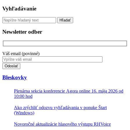
Sidebar
Vyhľadávanie
Vyhľadávanie
Newsletter odber
Váš email (povinné)
Toto
pole
nevyplňujte.
Bleskovky
Plenárna sekcia konferencie Agora online 16. mája 2026 od
10:00 hod
Ako zrýchliť odozvu vyhľadávania v ponuke Štart
(Windows)
Novoročné aktualizácie hlasového výstupu RHVoice