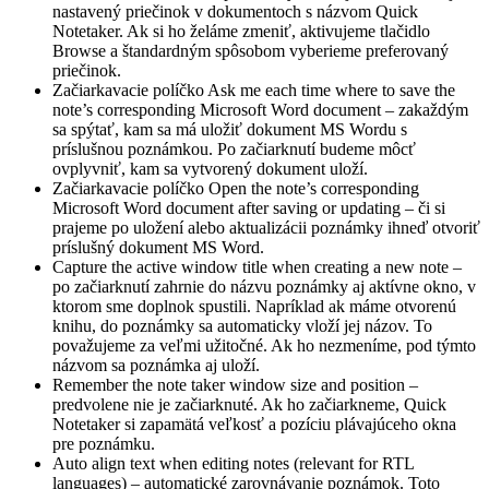
nastavený priečinok v dokumentoch s názvom Quick
Notetaker. Ak si ho želáme zmeniť, aktivujeme tlačidlo
Browse a štandardným spôsobom vyberieme preferovaný
priečinok.
Začiarkavacie políčko Ask me each time where to save the
note’s corresponding Microsoft Word document – zakaždým
sa spýtať, kam sa má uložiť dokument MS Wordu s
príslušnou poznámkou. Po začiarknutí budeme môcť
ovplyvniť, kam sa vytvorený dokument uloží.
Začiarkavacie políčko Open the note’s corresponding
Microsoft Word document after saving or updating – či si
prajeme po uložení alebo aktualizácii poznámky ihneď otvoriť
príslušný dokument MS Word.
Capture the active window title when creating a new note –
po začiarknutí zahrnie do názvu poznámky aj aktívne okno, v
ktorom sme doplnok spustili. Napríklad ak máme otvorenú
knihu, do poznámky sa automaticky vloží jej názov. To
považujeme za veľmi užitočné. Ak ho nezmeníme, pod týmto
názvom sa poznámka aj uloží.
Remember the note taker window size and position –
predvolene nie je začiarknuté. Ak ho začiarkneme, Quick
Notetaker si zapamätá veľkosť a pozíciu plávajúceho okna
pre poznámku.
Auto align text when editing notes (relevant for RTL
languages) – automatické zarovnávanie poznámok. Toto