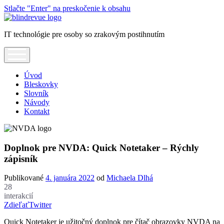
Stlačte "Enter" na preskočenie k obsahu
Blindrevue
IT technológie pre osoby so zrakovým postihnutím
open
menu
Úvod
Bleskovky
Slovník
Návody
Kontakt
Doplnok pre NVDA: Quick Notetaker – Rýchly
zápisník
Publikované
4. januára 2022
od
Michaela Dlhá
28
interakcií
Zdieľať
Twitter
Quick Notetaker je užitočný doplnok pre čítač obrazovky NVDA na