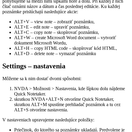
pohybujeme sa medzi nimi šípkami hore a dolu. Pri každej z nich
čítač oznámi názov a dátum a čas poslednej editácie. Ku každej
poznámke prislúchajú nasledujúce akcie:
ALT+V – view note – zobraziť poznámku,
ALT+E – edit note – upraviť poznámku,
ALT+C – copy note – skopírovať poznámku,
ALT+W – create Microsoft Word document – vytvoriť
dokument Microsoft Wordu,
ALT+H – copy HTML code – skopírovať kód HTML,
ALT+D – delete note – vymazať poznámku
Settings – nastavenia
Môžeme sa k nim dostať dvomi spôsobmi:
NVDA > Možnosti > Nastavenia, kde šípkou dolu nájdeme
Quick Notetaker.
skratkou NVDA+ALT+N otvoríme Quick Notetaker,
skratkou ALT+M spustíme prehliadač poznámok a tu cez
ALT+S otvoríme nastavenia.
V nastaveniach upravujeme nasledujúce položky:
Priečinok, do ktorého sa poznámky ukladajú. Predvolene je