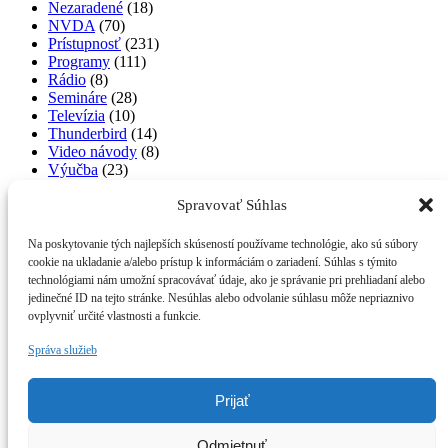
Nezaradené
(18)
NVDA
(70)
Prístupnosť
(231)
Programy
(111)
Rádio
(8)
Semináre
(28)
Televízia
(10)
Thunderbird
(14)
Video návody
(8)
Výučba
(23)
workshopy
(17)
Spravovať Súhlas
Zábava
(1)
Zaujímavosti zo sveta
(15)
Na poskytovanie tých najlepších skúseností používame technológie, ako sú súbory
Najnovšie komentáre
cookie na ukladanie a/alebo prístup k informáciám o zariadení. Súhlas s týmito
technológiami nám umožní spracovávať údaje, ako je správanie pri prehliadaní alebo
jedinečné ID na tejto stránke. Nesúhlas alebo odvolanie súhlasu môže nepriaznivo
Ondrej Rosík
komentoval
Google Gemini Live: Hlasový
ovplyvniť určité vlastnosti a funkcie.
spoločník, ktorý vidí a počuje (a je zadarmo)
Marco Oros
komentoval
NVDA pod drobnohľadom: 10
Správa služieb
doplnkov, ktoré mi urobili radosť a zmenili spôsob, akým
pracujem
Marco Oros
komentoval
AI otvára WhatsAppu oči
Prijať
Peter
komentoval
Práca s príkazovým riadkom u
WebSupportu pomocou PuTTY
Marco Oros
komentoval
Blind Drive: Staňte sa cestným
Odmietnuť