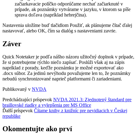
začiarkavacie políčko odporúčame nechať začiarknuté v
prípade, ak poznámky vytvárame v jazyku, v ktorom sa píše
sprava doľava (napríklad hebrejčina).
Nastavenia uložíme buď tlačidlom Použiť, ak plánujeme čítač ďalej
nastavovať, alebo OK, čím sa dialóg s nastaveniami zavrie.
Záver
Quick Notetaker je podľa nášho názoru užitočný doplnok v prípade,
že si potrebujeme rýchlo niečo zapísať. Poslúži však aj na zápis
napríklad z porady, keďže poznámku je možné exportovať ako
.docx súbor. Za jedinú nevýhodu považujeme len to, že poznámky
nebudú synchronizované naprieč platformami či zariadeniami.
Publikovaný v
NVDA
Predchádzajúci príspevok
NVDA 2021.3: Zjednotený štandard pre
braillovské riadky a vylepšenia pre MS Office
Ďalší príspevok
Čítame knihy z knižníc pre nevidiacich v Českej
republike
Okomentujte ako prví