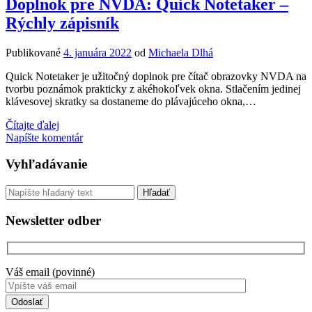
Doplnok pre NVDA: Quick Notetaker –
v
Rýchly zápisník
Českej
republike
Publikované
4. januára 2022
od
Michaela Dlhá
Quick Notetaker je užitočný doplnok pre čítač obrazovky NVDA na
tvorbu poznámok prakticky z akéhokoľvek okna. Stlačením jedinej
klávesovej skratky sa dostaneme do plávajúceho okna,…
Doplnok
Čítajte ďalej
pre
Napíšte komentár
NVDA:
Quick
Sidebar
Vyhľadávanie
Notetaker
–
Vyhľadávanie
Rýchly
zápisník
Newsletter odber
Váš email (povinné)
Toto