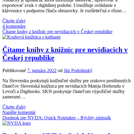
exportovať zvuk v digitálnej podobe. Umožňuje ovládanie z
klávesnice s podporou čítača obrazovky. Je rozšíriteľná o rôzne…
Pracujeme
Čítajte ďalej
so
4 komentáre
zvukom
Čítame knihy z knižníc pre nevidiacich v Českej republike
v
prostredí
zvukového
Čítame knihy z knižníc pre nevidiacich v
editora
Českej republike
Audacity
Publikované
7. januára 2022
od
Ján Podolinský
Na Slovensku poskytujú knižničné služby pre zrakovo postihnutých
čitateľov Slovenská knižnica pre nevidiacich Mateja Hrebendu v
Levoči a Digibooks. SKN poskytuje čitateľom výpožičné služby
zamerané…
Čítame
Čítajte ďalej
knihy
Napíšte komentár
z
Doplnok pre NVDA: Quick Notetaker – Rýchly zápisník
knižníc
pre
nevidiacich