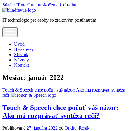
Stlačte "Enter" na preskočenie k obsahu
Blindrevue
IT technológie pre osoby so zrakovým postihnutím
open
menu
Úvod
Bleskovky
Slovník
Návody
Kontakt
Mesiac:
január 2022
Touch & Speech chce počuť váš názor: Ako má rozprávať syntéza
reči?
Touch & Speech chce počuť váš názor:
Ako má rozprávať syntéza reči?
Publikované
27. januára 2022
od
Ondrej Rosík