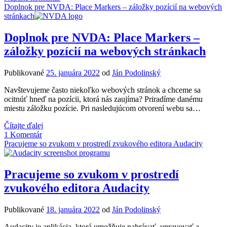
–
Doplnok pre NVDA: Place Markers – záložky pozícií na webových
inkluzívnejší
stránkach
život:
Konferencia
Doplnok pre NVDA: Place Markers –
o
záložky pozícií na webových stránkach
prístupnosti
pre
ľudí
Publikované
25. januára 2022
od
Ján Podolinský
so
zrakovým
Navštevujeme často niekoľko webových stránok a chceme sa
postihnutím
ocitnúť hneď na pozícii, ktorá nás zaujíma? Priradíme danému
miestu záložku pozície. Pri nasledujúcom otvorení webu sa…
Doplnok
Čítajte ďalej
pre
1 Komentár
NVDA:
Pracujeme so zvukom v prostredí zvukového editora Audacity
Place
Markers
–
Pracujeme so zvukom v prostredí
záložky
zvukového editora Audacity
pozícií
na
webových
Publikované
18. januára 2022
od
Ján Podolinský
stránkach
Audacity je aplikácia, ktorá umožňuje nahrávať, upravovať a