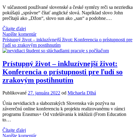
V súčasnosti používané slovenské a české syntézy reči sa nezriedka
pokúšajú „správne“ čítať anglické slová. Napríklad slovo John
prečítajú ako „Džon“, slovo sun ako „san“ a podobne.…
Touch
Čítajte ďalej
&
Napíšte komentár
Speech
Prístupný život – inkluzívnejší život: Konferencia o prístupnosti pre
chce
ľudí so zrakovým postihnutím
počuť
váš
názor:
Prístupný život – inkluzívnejší život:
Ako
Konferencia o prístupnosti pre ľudí so
má
rozprávať
zrakovým postihnutím
syntéza
reči?
Publikované
27. januára 2022
od
Michaela Dlhá
Únia nevidiacich a slabozrakých Slovenska vás pozýva na
záverečnú online konferenciu k projektu realizovanému v rámci
programu Erasmus+ Od vzdelávania k inklúzii (From Education
to…
Prístupný
Čítajte ďalej
život
Napíšte komentár