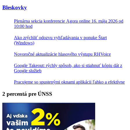
pole
nevyplňujte.
Bleskovky
Plenárna sekcia konferencie Agora online 16. mája 2026 od
10:00 hod
Ako zrýchliť odozvu vyhľadávania v ponuke Štart
(Windows)
Novoročné aktualizácie hlasového výstupu RHVoice
Google Takeout: rýchly spôsob, ako si stiahnuť kópiu dát z
Google služieb
Pracujeme so spustenými oknami aplikácii ľahko a efektívne
2 percentá pre ÚNSS