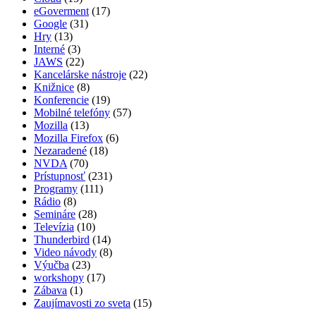
eGoverment
(17)
Google
(31)
Hry
(13)
Interné
(3)
JAWS
(22)
Kancelárske nástroje
(22)
Knižnice
(8)
Konferencie
(19)
Mobilné telefóny
(57)
Mozilla
(13)
Mozilla Firefox
(6)
Nezaradené
(18)
NVDA
(70)
Prístupnosť
(231)
Programy
(111)
Rádio
(8)
Semináre
(28)
Televízia
(10)
Thunderbird
(14)
Video návody
(8)
Výučba
(23)
workshopy
(17)
Zábava
(1)
Zaujímavosti zo sveta
(15)