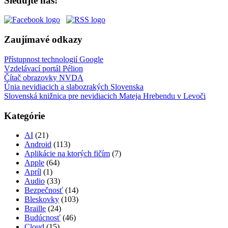
Sledujte nás!
Zaujímavé odkazy
Přístupnost technologií Google
Vzdelávací portál Pélion
Čítač obrazovky NVDA
Únia nevidiacich a slabozrakých Slovenska
Slovenská knižnica pre nevidiacich Mateja Hrebendu v Levoči
Kategórie
AI
(21)
Android
(113)
Aplikácie na ktorých fičím
(7)
Apple
(64)
Apríl
(1)
Audio
(33)
Bezpečnosť
(14)
Bleskovky
(103)
Braille
(24)
Budúcnosť
(46)
Cloud
(15)