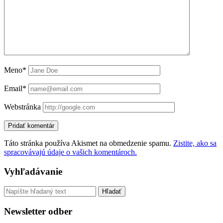
Meno*
Email*
Webstránka
Táto stránka používa Akismet na obmedzenie spamu.
Zistite, ako sa
spracovávajú údaje o vašich komentároch.
Sidebar
Vyhľadávanie
Vyhľadávanie
Newsletter odber