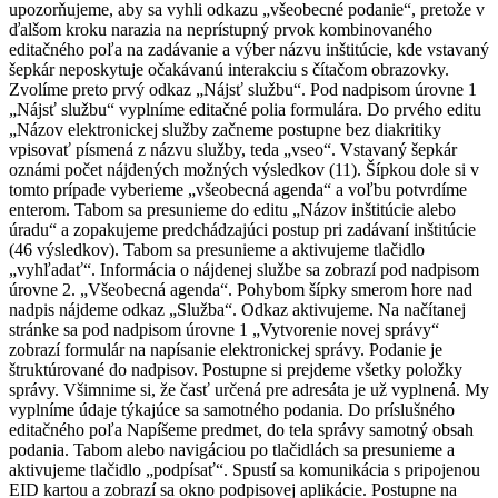
upozorňujeme, aby sa vyhli odkazu „všeobecné podanie“, pretože v
ďalšom kroku narazia na neprístupný prvok kombinovaného
editačného poľa na zadávanie a výber názvu inštitúcie, kde vstavaný
šepkár neposkytuje očakávanú interakciu s čítačom obrazovky.
Zvolíme preto prvý odkaz „Nájsť službu“. Pod nadpisom úrovne 1
„Nájsť službu“ vyplníme editačné polia formulára. Do prvého editu
„Názov elektronickej služby začneme postupne bez diakritiky
vpisovať písmená z názvu služby, teda „vseo“. Vstavaný šepkár
oznámi počet nájdených možných výsledkov (11). Šípkou dole si v
tomto prípade vyberieme „všeobecná agenda“ a voľbu potvrdíme
enterom. Tabom sa presunieme do editu „Názov inštitúcie alebo
úradu“ a zopakujeme predchádzajúci postup pri zadávaní inštitúcie
(46 výsledkov). Tabom sa presunieme a aktivujeme tlačidlo
„vyhľadať“. Informácia o nájdenej službe sa zobrazí pod nadpisom
úrovne 2. „Všeobecná agenda“. Pohybom šípky smerom hore nad
nadpis nájdeme odkaz „Služba“. Odkaz aktivujeme. Na načítanej
stránke sa pod nadpisom úrovne 1 „Vytvorenie novej správy“
zobrazí formulár na napísanie elektronickej správy. Podanie je
štruktúrované do nadpisov. Postupne si prejdeme všetky položky
správy. Všimnime si, že časť určená pre adresáta je už vyplnená. My
vyplníme údaje týkajúce sa samotného podania. Do príslušného
editačného poľa Napíšeme predmet, do tela správy samotný obsah
podania. Tabom alebo navigáciou po tlačidlách sa presunieme a
aktivujeme tlačidlo „podpísať“. Spustí sa komunikácia s pripojenou
EID kartou a zobrazí sa okno podpisovej aplikácie. Postupne na