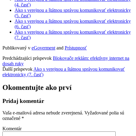
(4. časť)
Ako s verejnou a štátnou správou komunikovať elektronicky
(5. časť)
Ako s verejnou a štátnou správou komunikovať elektronicky
(6. časť)
Ako s verejnou a štátnou správou komunikovať elektronicky
(7. časť)
Publikovaný v
eGoverment
and
Prístupnosť
Predchádzajúci príspevok
Blokovače reklám: efektívny internet na
dosah ruky
Ďalší príspevok
Ako s verejnou a štátnou správou komunikovať
elektronicky (7. časť)
Okomentujte ako prví
Pridaj komentár
Vaša e-mailová adresa nebude zverejnená.
Vyžadované polia sú
označené
*
Komentár