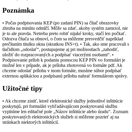
Poznámka
• Počas podpisovania KEP (po zadaní PIN) sa čítač obrazovky
zhruba na minútu odmlčí. Môže sa zdať, akoby systém zamrzol, nie
je to ale pravda. Netreba preto robiť nijaké kroky, stačí len počkať.
Odozva čítača sa obnoví, o čom sa môžeme presvedčiť napríklad
prečítaním titulku okna (skratkou INS+t). • Tak, ako sme pracovali s
tlačidlom „odoslať“, postupujeme aj pri možnostiach „zahodiť,
uložiť do rozpracovaných a podpísať viacerými osobami“. •
Podpisovanie príloh k podaniu pomocou KEP PIN vo formulári je
možné len v prípade, ak je príloha zhotovená vo formáte pdf. Ak
chceme odoslať prílohu v inom formáte, musíme súbor podpísať
externou aplikáciou a podpísanú prílohu nahrať formulárom správy.
Užitočné tipy
• Ak chceme zistiť, ktoré elektronické služby jednotlivé inštitúcie
poskytujú, pri formulári vyhľadávajúcom poskytovanú službu
vyplníme len editačné pole „Názov inštitúcie alebo úradu“. Zoznam
poskytovaných elektronických služieb si môžeme pozrieť aj na
stránkach niektorých inštitúcií.