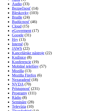
Audio
(33)
Bezpečnosť
(14)
Bleskovky
(103)
Braille
(24)
Budúcnosť
(46)
Cloud
(15)
eGoverment
(17)
Google
(31)
Hry
(13)
Interné
(3)
JAWS
(22)
Kancelárske nástroje
(22)
Knižnice
(8)
Konferencie
(19)
Mobilné telefóny
(57)
Mozilla
(13)
Mozilla Firefox
(6)
Nezaradené
(18)
NVDA
(70)
Prístupnosť
(231)
Programy
(111)
Rádio
(8)
Semináre
(28)
Televízia
(10)
Thunderbird
(14)