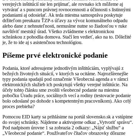
verejných inštitúcií nie len prijímať, ale rovnako ich môžeme aj
vytvárať a s puncom právnej rovnocennosti a účinnosti s listinnými
podaniami aj odosielať. Ak teda miestna samospráva poskytuje
držiteľom preukazu ŤZP-s úľavy za vývoz komunálneho odpadu
alebo dane z nehnuteľnosti, nemusíme nutne so žiadosťou v ruke
navštíviť mestský úrad. Všetko zvládneme s elektronickou
schránkou z pohodlia domova. Stačí len vedieť, ako na to. Dôležité
je, že to ide aj s asistenčnou technológiou.
Píšeme prvé elektronické podanie
Podania, ktoré adresujeme jednotlivým inštitúciám, vyplývajú z
bežných životných situácií, v ktorých sa ocitáme. Najrozšírenejšie
typy podania spadajú pod označenie Všeobecná agenda a v rámci
elektronických služieb ich poskytujú všetky verejné inštitúcie. Na
účely tohto článku sme zvolili všeobecné podanie na miestnu
pobočku Úradu práce, sociálnych vecí a rodiny (testovacie podanie
bolo odoslané po dohode s kompetentným pracovníkom). Ako celý
proces prebieha?
Pomocou EID karty sa prihlásime na portál slovensko.sk a vstúpime
do svojej schránky. Nájdeme a aktivujeme odkaz „Vytvoriť správu“.
Pod nadpisom úrovne 1 sa zobrazia 2 odkazy: „Nájsť službu“ a
„Všeobecné podanie“. Používateľov čítačov obrazovky dôrazne