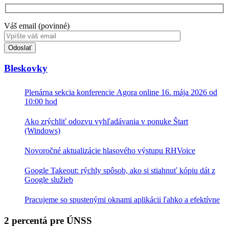
Váš email (povinné)
Toto
pole
nevyplňujte.
Bleskovky
Plenárna sekcia konferencie Agora online 16. mája 2026 od
10:00 hod
Ako zrýchliť odozvu vyhľadávania v ponuke Štart
(Windows)
Novoročné aktualizácie hlasového výstupu RHVoice
Google Takeout: rýchly spôsob, ako si stiahnuť kópiu dát z
Google služieb
Pracujeme so spustenými oknami aplikácii ľahko a efektívne
2 percentá pre ÚNSS