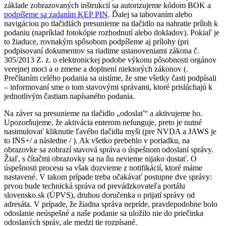
základe zobrazovaných inštrukcií sa autorizujeme kódom BOK a
podpíšeme sa zadaním KEP PIN
. Ďalej sa tabovaním alebo
navigáciou po tlačidlách presunieme na tlačidlo na nahratie príloh k
podaniu (napríklad fotokópie rozhodnutí alebo dokladov). Pokiaľ je
to žiaduce, rovnakým spôsobom podpíšeme aj prílohy (pri
podpisovaní dokumentov sa riadime ustanoveniami zákona č.
305/2013 Z. z. o elektronickej podobe výkonu pôsobnosti orgánov
verejnej moci a o zmene a doplnení niektorých zákonov (.
Prečítaním celého podania sa uistíme, že sme všetky časti podpísali
– informovaní sme o tom stavovými správami, ktoré prislúchajú k
jednotlivým častiam napísaného podania.
Na záver sa presunieme na tlačidlo „odoslať“ a aktivujeme ho.
Upozorňujeme, že aktivácia enterom nefunguje, preto je nutné
nasimulovať kliknutie ľavého tlačidla myši (pre NVDA a JAWS je
to INS+/ a následne / ). Ak všetko prebehlo v poriadku, na
obrazovke sa zobrazí stavová správa o úspešnom odoslaní správy.
Žiaľ, s čítačmi obrazovky sa na ňu nevieme nijako dostať. O
úspešnosti procesu sa však dozvieme z notifikácií, ktoré máme
nastavené. V takom prípade treba očakávať postupne dve správy:
prvou bude technická správa od prevádzkovateľa portálu
slovensko.sk (ÚPVS), druhou doručenka o prijatí správy od
adresáta. V prípade, že žiadna správa nepríde, pravdepodobne bolo
odoslanie neúspešné a naše podanie sa uložilo nie do priečinka
odoslaných správ, ale medzi tie rozpísané.