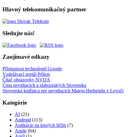
Hlavný telekomunikačný partner
Sledujte nás!
Zaujímavé odkazy
Přístupnost technologií Google
Vzdelávací portál Pélion
Čítač obrazovky NVDA
Únia nevidiacich a slabozrakých Slovenska
Slovenská knižnica pre nevidiacich Mateja Hrebendu v Levoči
Kategórie
AI
(21)
Android
(113)
Aplikácie na ktorých fičím
(7)
Apple
(64)
Apríl
(1)