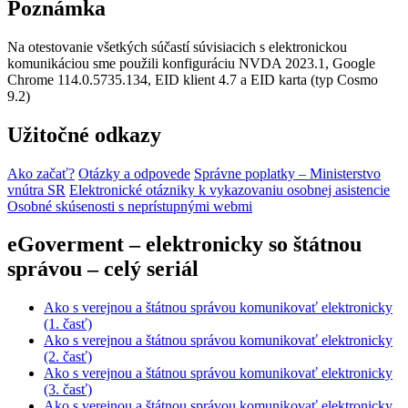
Poznámka
Na otestovanie všetkých súčastí súvisiacich s elektronickou
komunikáciou sme použili konfiguráciu NVDA 2023.1, Google
Chrome 114.0.5735.134, EID klient 4.7 a EID karta (typ Cosmo
9.2)
Užitočné odkazy
Ako začať?
Otázky a odpovede
Správne poplatky – Ministerstvo
vnútra SR
Elektronické otázniky k vykazovaniu osobnej asistencie
Osobné skúsenosti s neprístupnými webmi
eGoverment – elektronicky so štátnou
správou – celý seriál
Ako s verejnou a štátnou správou komunikovať elektronicky
(1. časť)
Ako s verejnou a štátnou správou komunikovať elektronicky
(2. časť)
Ako s verejnou a štátnou správou komunikovať elektronicky
(3. časť)
Ako s verejnou a štátnou správou komunikovať elektronicky