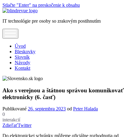
Stlačte "Enter" na preskočenie k obsahu
Blindrevue
IT technológie pre osoby so zrakovým postihnutím
open
menu
Úvod
Bleskovky
Slovník
Návody
Kontakt
Ako s verejnou a štátnou správou komunikovať
elektronicky (6. časť)
Publikované
26. septembra 2023
od
Peter Halada
0
interakcií
Zdieľať
Twitter
Do elektronickej schránky môžeme oficiálne rozhodnutia od