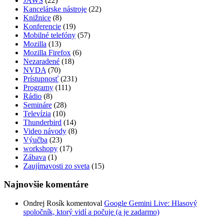
JAWS
(22)
Kancelárske nástroje
(22)
Knižnice
(8)
Konferencie
(19)
Mobilné telefóny
(57)
Mozilla
(13)
Mozilla Firefox
(6)
Nezaradené
(18)
NVDA
(70)
Prístupnosť
(231)
Programy
(111)
Rádio
(8)
Semináre
(28)
Televízia
(10)
Thunderbird
(14)
Video návody
(8)
Výučba
(23)
workshopy
(17)
Zábava
(1)
Zaujímavosti zo sveta
(15)
Najnovšie komentáre
Ondrej Rosík
komentoval
Google Gemini Live: Hlasový
spoločník, ktorý vidí a počuje (a je zadarmo)