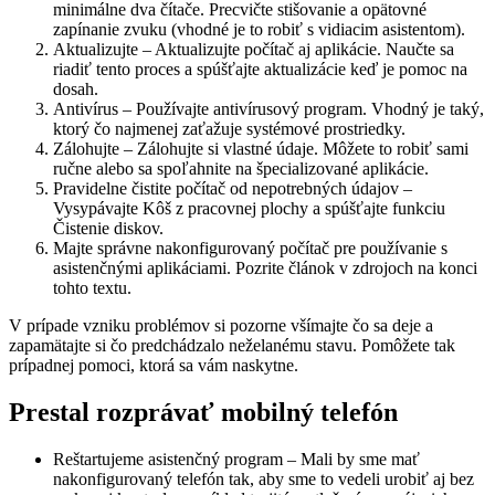
minimálne dva čítače. Precvičte stišovanie a opätovné
zapínanie zvuku (vhodné je to robiť s vidiacim asistentom).
Aktualizujte – Aktualizujte počítač aj aplikácie. Naučte sa
riadiť tento proces a spúšťajte aktualizácie keď je pomoc na
dosah.
Antivírus – Používajte antivírusový program. Vhodný je taký,
ktorý čo najmenej zaťažuje systémové prostriedky.
Zálohujte – Zálohujte si vlastné údaje. Môžete to robiť sami
ručne alebo sa spoľahnite na špecializované aplikácie.
Pravidelne čistite počítač od nepotrebných údajov –
Vysypávajte Kôš z pracovnej plochy a spúšťajte funkciu
Čistenie diskov.
Majte správne nakonfigurovaný počítač pre používanie s
asistenčnými aplikáciami. Pozrite článok v zdrojoch na konci
tohto textu.
V prípade vzniku problémov si pozorne všímajte čo sa deje a
zapamätajte si čo predchádzalo neželanému stavu. Pomôžete tak
prípadnej pomoci, ktorá sa vám naskytne.
Prestal rozprávať mobilný telefón
Reštartujeme asistenčný program – Mali by sme mať
nakonfigurovaný telefón tak, aby sme to vedeli urobiť aj bez