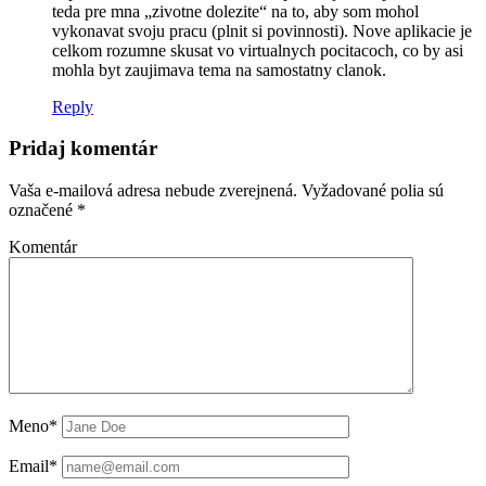
teda pre mna „zivotne dolezite“ na to, aby som mohol
vykonavat svoju pracu (plnit si povinnosti). Nove aplikacie je
celkom rozumne skusat vo virtualnych pocitacoch, co by asi
mohla byt zaujimava tema na samostatny clanok.
Reply
Pridaj komentár
Vaša e-mailová adresa nebude zverejnená.
Vyžadované polia sú
označené
*
Komentár
Meno*
Email*