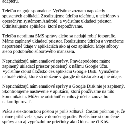
adaptéru.
Telefón reaguje spomalene. Vyčistíme zoznam naposledy
spustených aplikácií. Zrealizujeme údržbu telefónu, u telefónov s
operačným systémom Android, a vyčistíme ukladací priestor.
Odinštalujeme aplikácie, ktoré nepoužívame.
Telefón nepríjima SMS správy alebo sa nedajú robiť fotografie.
Máme zaplnený ukladací priestor. Realizujeme údržbu a vymažeme
nepotrebné údaje v aplikáciách ako aj cez aplikáciu Moje súbory
alebo podobného súborového manažéra.
Neprichádzajú nám emailové správy. Pravdepodobne máme
zaplnený ukladací priestor pridelený k nášmu Google účtu.
Vyčistíme cloud úložisko cez aplikáciu Google Disk. Vymažeme
nahraté videá, ktoré sú uložené v google úložisku ako aj iné údaje.
Neprichádzajú nám emailové správy a Google Disk nie je zaplnený.
Skontrolujeme nastavenie v aplikácií, ktorú používame na túto
komunikáciu. Môžeme odstrániť emailový účet a znova ho
nakonfigurovať.
Práca s elektronickou poštou je príliš zdĺhavá. Častou príčinou je, že
máme príliš veľa správ v doručenej pošte. Prečistíme si doručené
správy ako aj vyprázdnime priečinky ako Odoslané či Kóš.