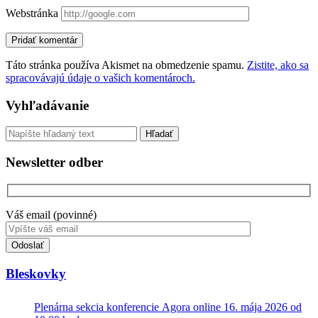
Webstránka
Táto stránka používa Akismet na obmedzenie spamu.
Zistite, ako sa
spracovávajú údaje o vašich komentároch.
Sidebar
Vyhľadávanie
Vyhľadávanie
Newsletter odber
Váš email (povinné)
Toto
pole
nevyplňujte.
Bleskovky
Plenárna sekcia konferencie Agora online 16. mája 2026 od