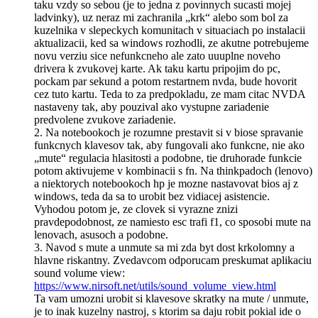
taku vzdy so sebou (je to jedna z povinnych sucasti mojej
ladvinky), uz neraz mi zachranila „krk“ alebo som bol za
kuzelnika v slepeckych komunitach v situaciach po instalacii
aktualizacii, ked sa windows rozhodli, ze akutne potrebujeme
novu verziu sice nefunkcneho ale zato uuuplne noveho
drivera k zvukovej karte. Ak taku kartu pripojim do pc,
pockam par sekund a potom restartnem nvda, bude hovorit
cez tuto kartu. Teda to za predpokladu, ze mam citac NVDA
nastaveny tak, aby pouzival ako vystupne zariadenie
predvolene zvukove zariadenie.
2. Na notebookoch je rozumne prestavit si v biose spravanie
funkcnych klavesov tak, aby fungovali ako funkcne, nie ako
„mute“ regulacia hlasitosti a podobne, tie druhorade funkcie
potom aktivujeme v kombinacii s fn. Na thinkpadoch (lenovo)
a niektorych notebookoch hp je mozne nastavovat bios aj z
windows, teda da sa to urobit bez vidiacej asistencie.
Vyhodou potom je, ze clovek si vyrazne znizi
pravdepodobnost, ze namiesto esc trafi f1, co sposobi mute na
lenovach, asusoch a podobne.
3. Navod s mute a unmute sa mi zda byt dost krkolomny a
hlavne riskantny. Zvedavcom odporucam preskumat aplikaciu
sound volume view:
https://www.nirsoft.net/utils/sound_volume_view.html
Ta vam umozni urobit si klavesove skratky na mute / unmute,
je to inak kuzelny nastroj, s ktorim sa daju robit pokial ide o