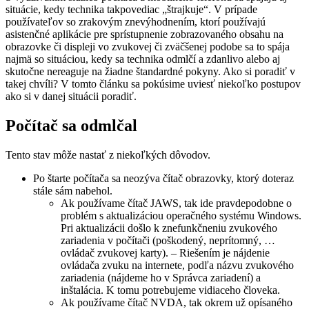
situácie, kedy technika takpovediac „štrajkuje“. V prípade
používateľov so zrakovým znevýhodnením, ktorí používajú
asistenčné aplikácie pre sprístupnenie zobrazovaného obsahu na
obrazovke či displeji vo zvukovej či zväčšenej podobe sa to spája
najmä so situáciou, kedy sa technika odmlčí a zdanlivo alebo aj
skutočne nereaguje na žiadne štandardné pokyny. Ako si poradiť v
takej chvíli? V tomto článku sa pokúsime uviesť niekoľko postupov
ako si v danej situácii poradiť.
Počítač sa odmlčal
Tento stav môže nastať z niekoľkých dôvodov.
Po štarte počítača sa neozýva čítač obrazovky, ktorý doteraz
stále sám nabehol.
Ak používame čítač JAWS, tak ide pravdepodobne o
problém s aktualizáciou operačného systému Windows.
Pri aktualizácii došlo k znefunkčneniu zvukového
zariadenia v počítači (poškodený, neprítomný, …
ovládač zvukovej karty). – Riešením je nájdenie
ovládača zvuku na internete, podľa názvu zvukového
zariadenia (nájdeme ho v Správca zariadení) a
inštalácia. K tomu potrebujeme vidiaceho človeka.
Ak používame čítač NVDA, tak okrem už opísaného