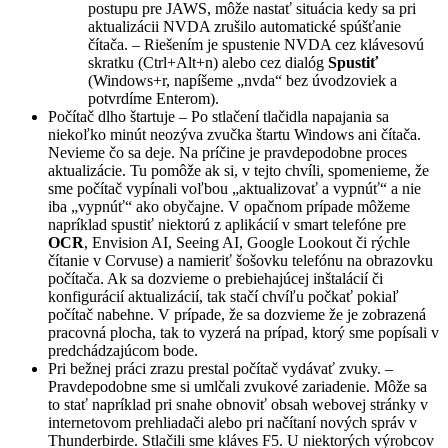
postupu pre JAWS, môže nastať situácia kedy sa pri
aktualizácii NVDA zrušilo automatické spúšťanie
čítača. – Riešením je spustenie NVDA cez klávesovú
skratku (Ctrl+Alt+n) alebo cez dialóg
Spustiť
(Windows+r, napíšeme „nvda“ bez úvodzoviek a
potvrdíme Enterom).
Počítač dlho štartuje – Po stlačení tlačidla napajania sa
niekoľko minút neozýva zvučka štartu Windows ani čítača.
Nevieme čo sa deje. Na príčine je pravdepodobne proces
aktualizácie. Tu pomôže ak si, v tejto chvíli, spomenieme, že
sme počítač vypínali voľbou „aktualizovať a vypnúť“ a nie
iba „vypnúť“ ako obyčajne. V opačnom prípade môžeme
napríklad spustiť niektorú z aplikácií v smart telefóne pre
OCR
, Envision AI, Seeing AI, Google Lookout či rýchle
čítanie v Corvuse) a namieriť šošovku telefónu na obrazovku
počítača. Ak sa dozvieme o prebiehajúcej inštalácií či
konfigurácií aktualizácií, tak stačí chvíľu počkať pokiaľ
počítač nabehne. V prípade, že sa dozvieme že je zobrazená
pracovná plocha, tak to vyzerá na prípad, ktorý sme popísali v
predchádzajúcom bode.
Pri bežnej práci zrazu prestal počítač vydávať zvuky. –
Pravdepodobne sme si umlčali zvukové zariadenie. Môže sa
to stať napríklad pri snahe obnoviť obsah webovej stránky v
internetovom prehliadači alebo pri načítaní nových správ v
Thunderbirde. Stlačili sme kláves F5. U niektorých výrobcov