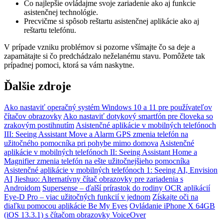
Čo najlepšie ovládajme svoje zariadenie ako aj funkcie
asistenčnej technológie.
Precvičme si spôsob reštartu asistenčnej aplikácie ako aj
reštartu telefónu.
V prípade vzniku problémov si pozorne všímajte čo sa deje a
zapamätajte si čo predchádzalo neželanému stavu. Pomôžete tak
prípadnej pomoci, ktorá sa vám naskytne.
Ďalšie zdroje
Ako nastaviť operačný systém Windows 10 a 11 pre používateľov
čítačov obrazovky
Ako nastaviť dotykový smartfón pre človeka so
zrakovým postihnutím
Asistenčné aplikácie v mobilných telefónoch
III: Seeing Assistant Move a Alarm GPS zmenia telefón na
užitočného pomocníka pri pohybe mimo domova
Asistenčné
aplikácie v mobilných telefónoch II: Seeing Assistant Home a
Magnifier zmenia telefón na ešte užitočnejšieho pomocníka
Asistenčné aplikácie v mobilných telefónoch 1: Seeing AI, Envision
AI
Jieshuo: Alternatívny čítač obrazovky pre zariadenia s
Androidom
Supersense – ďalší prírastok do rodiny OCR aplikácií
Eye-D Pro – viac užitočných funkcií v jednom
Získajte oči na
diaľku pomocou aplikácie Be My Eyes
Ovládanie iPhone X 64GB
(iOS 13.3.1) s čítačom obrazovky VoiceOver