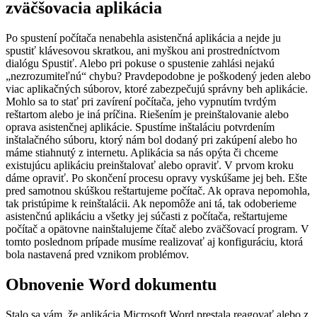
zväčšovacia aplikácia
Po spustení počítača nenabehla asistenčná aplikácia a nejde ju
spustiť klávesovou skratkou, ani myškou ani prostredníctvom
dialógu Spustiť. Alebo pri pokuse o spustenie zahlási nejakú
„nezrozumiteľnú“ chybu? Pravdepodobne je poškodený jeden alebo
viac aplikačných súborov, ktoré zabezpečujú správny beh aplikácie.
Mohlo sa to stať pri zavírení počítača, jeho vypnutím tvrdým
reštartom alebo je iná príčina. Riešením je preinštalovanie alebo
oprava asistenčnej aplikácie. Spustíme inštaláciu potvrdením
inštalačného súboru, ktorý nám bol dodaný pri zakúpení alebo ho
máme stiahnutý z internetu. Aplikácia sa nás opýta či chceme
existujúcu aplikáciu preinštalovať alebo opraviť. V prvom kroku
dáme opraviť. Po skončení procesu opravy vyskúšame jej beh. Ešte
pred samotnou skúškou reštartujeme počítač. Ak oprava nepomohla,
tak pristúpime k reinštalácii. Ak nepomôže ani tá, tak odoberieme
asistenčnú aplikáciu a všetky jej súčasti z počítača, reštartujeme
počítač a opätovne nainštalujeme čítač alebo zväčšovací program. V
tomto poslednom prípade musíme realizovať aj konfiguráciu, ktorá
bola nastavená pred vznikom problémov.
Obnovenie Word dokumentu
Stalo sa vám, že aplikácia Microsoft Word prestala reagovať alebo z