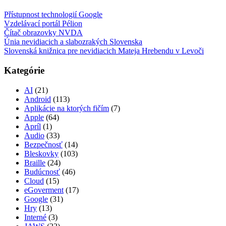
Přístupnost technologií Google
Vzdelávací portál Pélion
Čítač obrazovky NVDA
Únia nevidiacich a slabozrakých Slovenska
Slovenská knižnica pre nevidiacich Mateja Hrebendu v Levoči
Kategórie
AI
(21)
Android
(113)
Aplikácie na ktorých fičím
(7)
Apple
(64)
Apríl
(1)
Audio
(33)
Bezpečnosť
(14)
Bleskovky
(103)
Braille
(24)
Budúcnosť
(46)
Cloud
(15)
eGoverment
(17)
Google
(31)
Hry
(13)
Interné
(3)