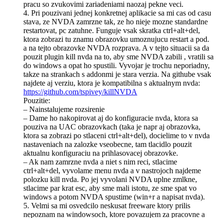
pracu so zvukovimi zariadeniami naozaj pekne veci.
4. Pri pouzivani jednej konkretnej aplikacie sa mi cas od casu
stava, ze NVDA zamrzne tak, ze ho nieje mozne standardne
restartovat, pc zatuhne. Funguje vsak skratka ctrl+alt+del,
ktora zobrazi tu znamu obrazovku umoznujucu restart a pod.
a na tejto obrazovke NVDA rozprava. A v tejto situacii sa da
pouzit plugin kill nvda na to, aby sme NVDA zabili , vratili sa
do windows a opat ho spustili. Vyvojar je trochu neporiadny,
takze na strankach s addonmi je stara verzia. Na githube vsak
najdete aj verziu, ktora je kompatibilna s aktualnym nvda:
https://github.com/tspivey/killNVDA
Pouzitie:
– Nainstalujeme rozsirenie
– Dame ho nakopirovat aj do konfiguracie nvda, ktora sa
pouziva na UAC obrazovkach (taka je napr aj obrazovka,
ktora sa zobrazi po stlaceni ctrl+alt+del), docielime to v nvda
nastaveniach na zalozke vseobecne, tam tlacidlo pouzit
aktualnu konfiguraciu na prihlasovacej obrazovke.
– Ak nam zamrzne nvda a niet s nim reci, stlacime
ctrl+alt+del, vyvolame menu nvda a v nastrojoch najdeme
polozku kill nvda. Po jej vyvolani NVDA uplne zmlkne,
stlacime par krat esc, aby sme mali istotu, ze sme spat vo
windows a potom NVDA spustime (win+r a napisat nvda).
5. Velmi sa mi osvedcilo neskusat freeware ktory prilis
nepoznam na windowsoch, ktore povazujem za pracovne a