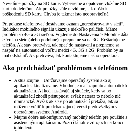
Nevidíme položky na SD karte. Vyberieme a opätovne vložíme SD
kartu do telefónu. Ak položky stále nevidíme, tak došlo k
poškodeniu SD karty. Chyba je takmer isto neopraviteľná.
Pri pokuse telefonovať dostávame oznam „neregistrovaný v sieti“.
Indikátor mobilného signálu ukazuje niekoľko paličiek. Máme
problém so 4G a 3G sieťou. Vojdeme do Nastavenia > Mobilné dáta
> Voľba siete (alebo podobne) a prepneme sa na 3G. Reštartujeme
telefón. Ak stav pretrváva, tak opäť do nastavení a prepneme sa
naspäť na automatickú voľbu medzi 4G, 3G a 2G. Problém by sa
mal odstrániť. Ak pretrváva, tak kontaktujeme nášho operátora.
Ako predchádzať problémom s telefónom
Aktualizujme – Udržiavajme operačný systém ako aj
aplikácie aktualizované. Vhodné je mať zapnutú automatickú
aktualizáciu. Aj keď nastávajú aj situácie, kedy sa po
aktualizácií zhorší prístupnosť avšak nateraz to nebolo nič
dramatické. Avšak ak stav po aktualizácií prekáža, tak sa
môžeme vrátiť k predchádzajúcej verzii predovšetkým v
operačnom systéme Android.
Majme dobre nakonfigurovaný mobilný telefón pre použitie s
asistenčnými aplikáciami. Pozri článok v zdrojoch na konci
tohto textu.