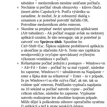
tabulátor > medzerníkom meníme umlčanie počítača.
Necháme si prečítať obsah obrazovky – kláves čítača
(insert alebo Capslock)+b. Podľa výsledku sa
zariadíme. Je možné, že je zobrazený dialóg s
oznamom a je potrebné potvrdiť tlačidlo OK.
Potvrdíme medzerníkom alebo enterom.
Skusíme sa prepínať medzi spustenými aplikáciami
(Alt+tabulátor) – Ak počítač reaguje avšak na niektorej
aplikácií oznámi, že táto nereaguje, tak je potrebné ju
zatvoriť cez
Správcu úloh
. Spustíme ho
Ctrl+Shift+Esc. Šípkou nájdeme problémovú aplikáciu
a ukončíme ju stlačením Alt+h. Tento stav (aplikácia
neodpovedá) je zvyčajne sprevádzaný zvýšeným
výkonom ventilátora v počítači.
Reštartujeme počítač jedným z postupov – Windows+m
> Alt+F4 > Enter – počítač by sa mal vypnúť, následne
ho zapneme, Windows+l > tabulátorom na Napájanie >
enter a šípka dole na reštartovať > Enter – to v prípade,
že po Windows+l sa ešte ozýva čítač, ak nie, tak sa
vrátime späť enterom, Pridŕžaním vypínača napájania
na 10 sekúnd sa počítač natvrdo vypne – počítač
celkom utíchne, následne ho zapneme. Vypínanie
natvrdo realizujeme len absolútne krajnom prípade.
Môže dôjsť k poškodeniu súborov operačného systému
či aplikácií a tiež k strate nejakých údajov.