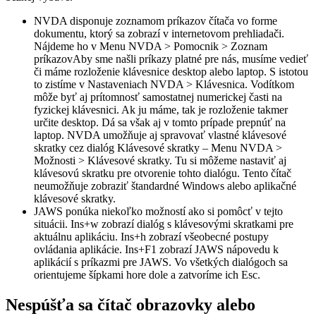
NVDA disponuje zoznamom príkazov čítača vo forme
dokumentu, ktorý sa zobrazí v internetovom prehliadači.
Nájdeme ho v Menu NVDA > Pomocnik > Zoznam
príkazovAby sme našli príkazy platné pre nás, musíme vedieť
či máme rozloženie klávesnice desktop alebo laptop. S istotou
to zistíme v Nastaveniach NVDA > Klávesnica. Vodítkom
môže byť aj prítomnosť samostatnej numerickej časti na
fyzickej klávesnici. Ak ju máme, tak je rozloženie takmer
určite desktop. Dá sa však aj v tomto prípade prepnúť na
laptop. NVDA umožňuje aj spravovať vlastné klávesové
skratky cez dialóg Klávesové skratky – Menu NVDA >
Možnosti > Klávesové skratky. Tu si môžeme nastaviť aj
klávesovú skratku pre otvorenie tohto dialógu. Tento čítač
neumožňuje zobraziť štandardné Windows alebo aplikačné
klávesové skratky.
JAWS ponúka niekoľko možností ako si pomôcť v tejto
situácii. Ins+w zobrazí dialóg s klávesovými skratkami pre
aktuálnu aplikáciu. Ins+h zobrazí všeobecné postupy
ovládania aplikácie. Ins+F1 zobrazí JAWS nápovedu k
aplikácií s príkazmi pre JAWS. Vo všetkých dialógoch sa
orientujeme šípkami hore dole a zatvoríme ich Esc.
Nespúšťa sa čítač obrazovky alebo