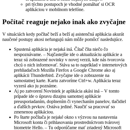
pri týchto postupoch je vhodné pomáhať si OCR
aplikáciou v mobilnom telefóne.
Počítač reaguje nejako inak ako zvyčajne
V situáciách kedy počítač beží a beží aj asistenčná aplikácia akurát
naučené postupy akosi nefungujú nám môže pomôcť nasledujúce.
Spustená aplikácia je nejaká iná. Čítač číta niečo čo
nespoznávame. – Najčastejšie ide o aktualizáciu aplikácie a
teraz sú zobrazené novinky v novej verzii, kde nás tvorcovia
chcú o nich informovať. Stáva sa to napríklad v internetových
prehliadačoch Mozilla Firefox a Google Chrome ako aj
aplikácii Thunderbird. Zvyčajne ide o zobrazenie na
samostatnej karte. Kartu zatvoríme Ctrl+w. Aplikácia teraz
vyzerá ako ju poznáme.
Aj po zatvorení Noviniek je aplikácia akási iná – V tomto
prípade ide o úpravu dizajnu samotnej aplikácie
preusporiadaním, doplnením či vynechaním panelov, tlačidiel
a ďalších prvkov. Ostáva jediné. Naučiť sa pracovať so
zmenenou aplikáciou.
Po štarte počítača je nejaké okno s výzvou na nastavenia
Microsoft konta či prihlasovania prostredníctvom tvárovej
biometrie Hello. – Tu odporúčame mať zriadený Microsoft