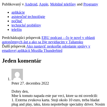
Publikovaný v
Android
,
Apple
,
Mobilné telefóny
and
Programy
aplikácie
asistenčné technológie
počítač
technické problémy
telefón
Predchádzajúci príspevok
EBU podcast – čo je nové v oblasti
autonómnych áut a ako sa žije nevidiacim v Taliansku
Ďalší príspevok
Ako nastaviť neskoršie odoslanie správy v
emailovej aplikácii Mozilla Thunderbird
Jeden komentár
Peter
27. decembra 2022
Dobry den,
Mne k tomuto napada este par veci, ktore sa mi osvedcili:
1. Externa zvukova karta. Stoji okolo 10 euro, treba hladat
plug and play, taku, ktora nepotrebuje specialny driver. Nosim