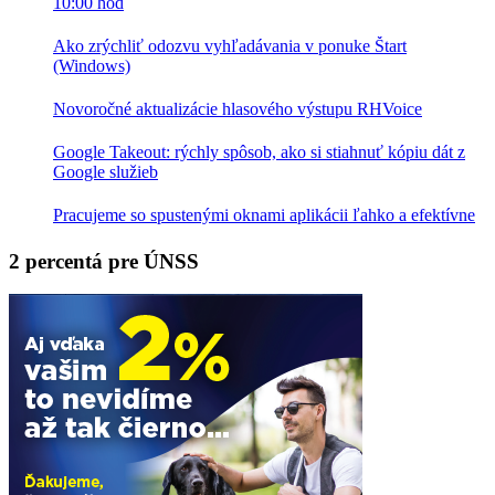
10:00 hod
Ako zrýchliť odozvu vyhľadávania v ponuke Štart
(Windows)
Novoročné aktualizácie hlasového výstupu RHVoice
Google Takeout: rýchly spôsob, ako si stiahnuť kópiu dát z
Google služieb
Pracujeme so spustenými oknami aplikácii ľahko a efektívne
2 percentá pre ÚNSS