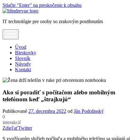
Stlačte "Enter" na preskočenie k obsahu
Blindrevue
IT technológie pre osoby so zrakovým postihnutím
open
menu
Úvod
Bleskovky
Slovník
Návody
Kontakt
Ako si poradiť s počítačom alebo mobilným
telefónom keď „štrajkujú“
Publikované
27. decembra 2022
od
Ján Podolinský
0
interakcií
Zdieľať
Twitter
S využívaním služieb počítača a mobilného telefónu sa spájajú aj