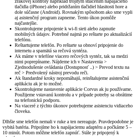
zrakovej kontroly napríklad trojitým stlačením napájacieho
tlačidla (iPhone) alebo pridržaním tlačidiel hlasitosti hore a
dole súčasne (Android). Rovnakým spôsobom ako sme vypli
aj asistenčný program zapneme. Tento úkon pomôže
najčastejšie.
Skontrolujeme pripojenie k wi-fi sieti alebo zapnutie
mobilných údajov. Potrebné najmä po reštarte po aktualizácií
telefónu.
Reštartujeme telefón. Po reštarte sa obnoví pripojenie do
internetu a spamätá sa rečová syntéza.
Ak máme v telefóne viacero rečových syntéz, tak sa medzi
nimi poprepíname. Nájdeme ich v Nastavenia >
Zjednodušenie ovládania (Dostupnosť ..) > Prevod textu na
reč > Predvolený nástroj prevodu reči.
Ak štandardné kroky nepomáhajú, reinštalujeme asistenčnú
aplikáciu ak je to možné.
Skontrolujeme nastavenie aplikácie Corvus ak ju používame.
Použijeme vstavanú kontrolu a v prípade potreby sa obrátime
na telefonickú podporu.
Na viaceré z týchto úkonov potrebujeme asistenciu vidiaceho
človeka.
Dlhšie sme telefón nemali v ruke a ten nereaguje. Pravdepodobne je
vybitá batéria. Pripojíme ho k napájaciemu adaptéru a počkáme 5 –
10 minút. Potom môžme telefón zapnúť. Stále je pripojený k