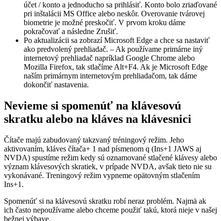
účet / konto a jednoducho sa prihlásiť. Konto bolo zriaďované
pri inštalácii MS Office alebo neskôr. Overovanie tvárovej
biometrie je možné preskočiť. V prvom kroku dáme
pokračovať a následne Zrušiť.
Po aktualizácii sa zobrazí Microsoft Edge a chce sa nastaviť
ako predvolený prehliadač. – Ak používame primárne iný
internetový prehliadač napríklad Google Chrome alebo
Mozilla Firefox, tak stlačíme Alt+F4. Ak je Microsoft Edge
naším primárnym internetovým prehliadačom, tak dáme
dokončiť nastavenia.
Nevieme si spomenúť na klávesovú
skratku alebo na kláves na klávesnici
Čítače majú zabudovaný takzvaný tréningový režim. Jeho
aktivovaním, kláves čítača+ 1 nad písmenom q (Ins+1 JAWS aj
NVDA) spustíme režim kedy sú oznamované stlačené klávesy alebo
význam klávesových skratiek, v prípade NVDA, avšak tieto nie su
vykonávané. Treningový režim vypneme opätovným stlačením
Ins+1.
Spomenúť si na klávesovú skratku robí neraz problém. Najmä ak
ich často nepoužívame alebo chceme použiť takú, ktorá nieje v našej
bežnej výbave.