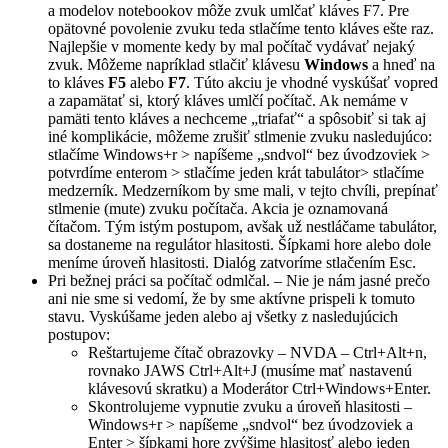
a modelov notebookov môže zvuk umlčať kláves F7. Pre
opätovné povolenie zvuku teda stlačíme tento kláves ešte raz.
Najlepšie v momente kedy by mal počítač vydávať nejaký
zvuk. Môžeme napríklad stlačiť klávesu
Windows
a hneď na
to kláves
F5
alebo
F7
. Túto akciu je vhodné vyskúšať vopred
a zapamätať si, ktorý kláves umlčí počítač. Ak nemáme v
pamäti tento kláves a nechceme „triafať“ a spôsobiť si tak aj
iné komplikácie, môžeme zrušiť stlmenie zvuku nasledujúco:
stlačíme Windows+r > napíšeme „sndvol“ bez úvodzoviek >
potvrdíme enterom > stlačíme jeden krát tabulátor> stlačíme
medzerník. Medzerníkom by sme mali, v tejto chvíli, prepínať
stlmenie (mute) zvuku počítača. Akcia je oznamovaná
čítačom. Tým istým postupom, avšak už nestláčame tabulátor,
sa dostaneme na regulátor hlasitosti. Šípkami hore alebo dole
meníme úroveň hlasitosti. Dialóg zatvoríme stlačením Esc.
Pri bežnej práci sa počítač odmlčal. – Nie je nám jasné prečo
ani nie sme si vedomí, že by sme aktívne prispeli k tomuto
stavu. Vyskúšame jeden alebo aj všetky z nasledujúcich
postupov:
Reštartujeme čítač obrazovky – NVDA – Ctrl+Alt+n,
rovnako JAWS Ctrl+Alt+J (musíme mať nastavenú
klávesovú skratku) a Moderátor Ctrl+Windows+Enter.
Skontrolujeme vypnutie zvuku a úroveň hlasitosti –
Windows+r > napíšeme „sndvol“ bez úvodzoviek a
Enter > šípkami hore zvýšime hlasitosť alebo jeden