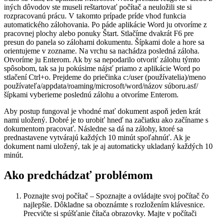
iných dôvodov ste museli reštartovať počítač a neuložili ste si
rozpracovanú prácu. V takomto prípade príde vhod funkcia
automatického zálohovania. Po páde aplikácie Word ju otvoríme z
pracovnej plochy alebo ponuky Štart. Stlačíme dvakrát F6 pre
presun do panela so zálohami dokumentu. Šípkami dole a hore sa
orientujeme v zozname. Na vrchu sa nachádza posledná záloha.
Otvoríme ju Enterom. Ak by sa nepodarilo otvoriť zálohu týmto
spôsobom, tak sa ju pokúsime nájsť priamo z aplikácie Word po
stlačení Ctrl+o. Prejdeme do priečinka c:/user (používatelia)/meno
používateľa/appdata/roaming/microsoft/word/názov súboru.asf/
šípkami vyberieme poslednú zálohu a otvoríme Enterom.
Aby postup fungoval je vhodné mať dokument aspoň jeden krát
nami uložený. Dobré je to urobiť hneď na začiatku ako začíname s
dokumentom pracovať. Následne sa dá na zálohy, ktoré sa
prednastavene vytvárajú každých 10 minút spoľahnúť. Ak je
dokument nami uložený, tak je aj automaticky ukladaný každých 10
minút.
Ako predchádzať problémom
Poznajte svoj počítač – Spoznajte a ovládajte svoj počítač čo
najlepšie. Dôkladne sa oboznámte s rozložením klávesnice.
Precvičte si spúšťanie čítača obrazovky. Majte v počítači